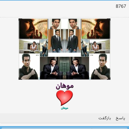
8767
پاسخ
بازگفت