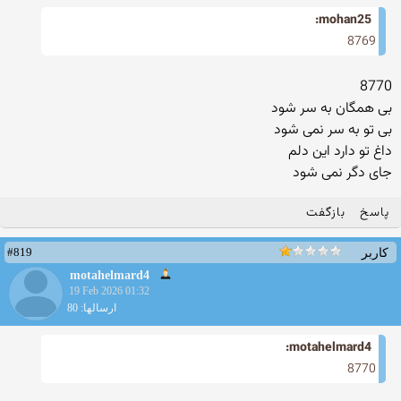
mohan25:
8769
8770
بی همگان به سر شود
بی تو به سر نمی شود
داغ تو دارد این دلم
جای دگر نمی شود
پاسخ
بازگفت
#819
کاربر
motahelmard4
19 Feb 2026 01:32
ارسالها: 80
motahelmard4:
8770