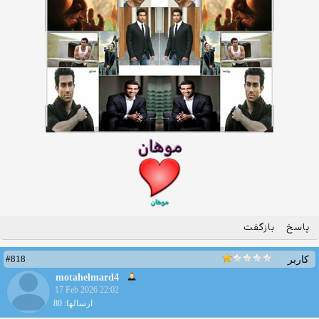
پاسخ
بازگفت
#818
کاربر
motahelmard4
17 Feb 2026 22:02
ارسالها: 80