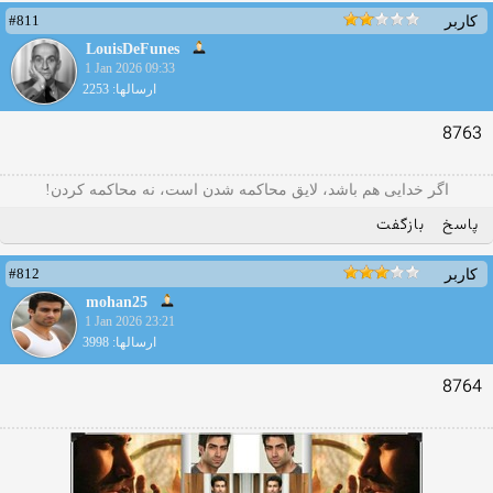
#811
کاربر
LouisDeFunes
1 Jan 2026 09:33
ارسالها: 2253
8763
ﺍﮔﺮ ﺧﺪﺍﯾﯽ هم ﺑﺎﺷﺪ، ﻻﯾﻖ ﻣﺤﺎﮐﻤﻪ ﺷﺪﻥ ﺍﺳﺖ، ﻧﻪ ﻣﺤﺎﮐﻤﻪ ﮐﺮﺩﻥ!
پاسخ
بازگفت
#812
کاربر
mohan25
1 Jan 2026 23:21
ارسالها: 3998
8764