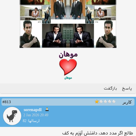
پاسخ
بازگفت
#813
کاربر
sorenapdl
2 Jan 2026 20:49
ارسالها: 82
طالع اگر مدد دهد، دامَنَش آوَرَم به کف