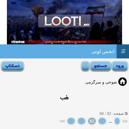
☰
انجمن لوتی
شوخی و سرگرمی
هُب
صفحه: 82 / 84
>>
84
83
82
81
...
1
<<