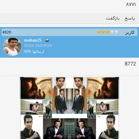
۸۷۷۱
پاسخ
بازگفت
#820
کاربر
mohan25
19 Feb 2026 05:09
ارسالها: 3998
8772