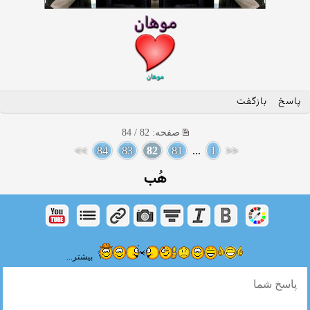
پاسخ
بازگفت
صفحه: 82 / 84
>>
84
83
82
81
...
1
<<
هُب
بیشتر...