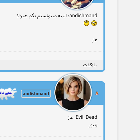
andishmand: البته میتونستم بگم هیولا
غاز
بازگفت
andishmand
Evil_Dead: غاز
زنبور