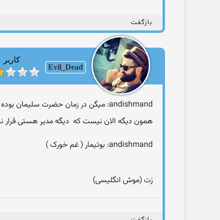
بازگفت
کاربر
Evil_Dead
andishmand: میگن در زمان حضرت سلیمان بوده
همون دیگه الان نیست که
دیگه مدیر هستی قرار 
andishmand: بوتیمار ( غم خورک )
رَت (موش انگلیسی)