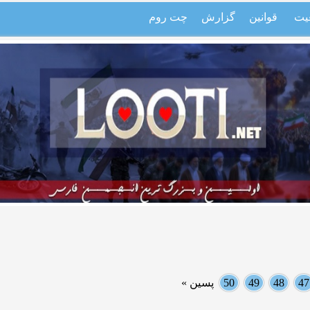
یت
قوانین
گزارش
چت روم
47
48
49
50
پسین »