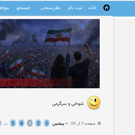
خانه
ثبت نام
نظرسنجی
جستجو
موقع
شوخی و سرگرمی
:
« پیشین
1
2
3
4
5
...
صفحه 3 از 50