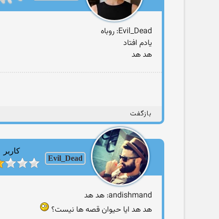
Evil_Dead: روباه
یادم افتاد
هد هد
بازگفت
کاربر
Evil_Dead
andishmand: هد هد
هد هد ایا حیوان قصه ها نیست‌؟‌