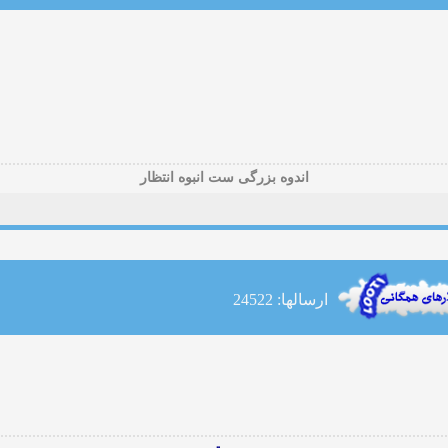
اندوه بزرگی ست انبوه انتظار
ارسالها: 24522