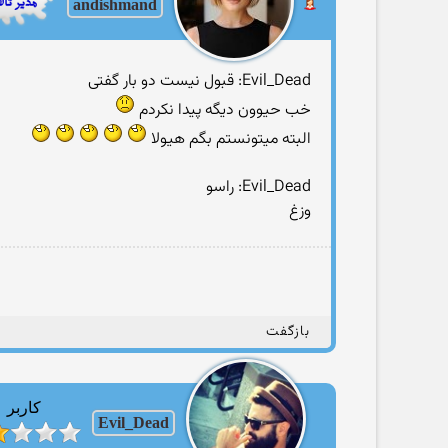
andishmand
Evil_Dead: قبول نیست دو بار گفتی
خب حیوون دیگه پیدا نکردم
البته میتونستم بگم هیولا
Evil_Dead: راسو
وزغ
بازگفت
کاربر
Evil_Dead