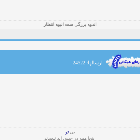
اندوه بزرگی ست انبوه انتظار
ارسالها: 24522
بی
تو
اینجا همه در حبس ابد تبعیدند