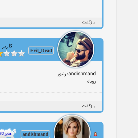
بازگفت
کاربر
Evil_Dead
andishmand: زنبور
روباه
بازگفت
andishmand