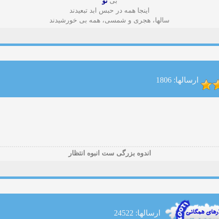
بی
تو
اینجا همه در حبس ابد تبعیدند
سالها، هجری و شمسی، همه بی خورشیدند
ارسالها: 1806
اندوه بزرگی ست انبوه انتظار
ارسالها: 24522