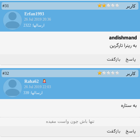
#31
کاربر
Erfan1993
26 Jul 2019 20:36
ارسالها: 2322
andishmand
به رینرا تارگرین
پاسخ
بازگفت
#32
کاربر
Raha62
26 Jul 2019 22:03
ارسالها: 339
به ستاره
تنها باش چون واست مفیده
پاسخ
بازگفت