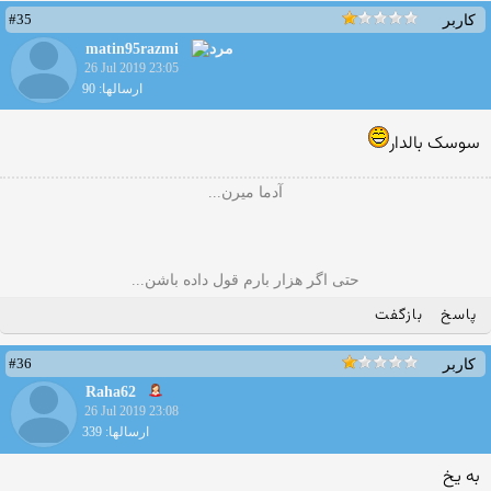
#35
کاربر
matin95razmi
26 Jul 2019 23:05
ارسالها: 90
سوسک بالدار
آدما میرن...
حتی اگر هزار بارم قول داده باشن...
پاسخ
بازگفت
#36
کاربر
Raha62
26 Jul 2019 23:08
ارسالها: 339
به یخ