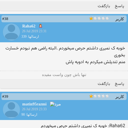
پاسخ
بازگفت
#38
کاربر
Raha62
26 Jul 2019 23:31
ارسالها: 339
خوبه ک نمیری داشتم حرص میخوردم .البته راضی هم نبودم خسارت
بخوری
منم تندیلش میکردم به ادویه پاش
تنها باش چون واست مفیده
پاسخ
بازگفت
#39
کاربر
matin95razmi
26 Jul 2019 23:33
ارسالها: 90
Raha62: خوبه ک نمیری داشتم حرص میخوردم