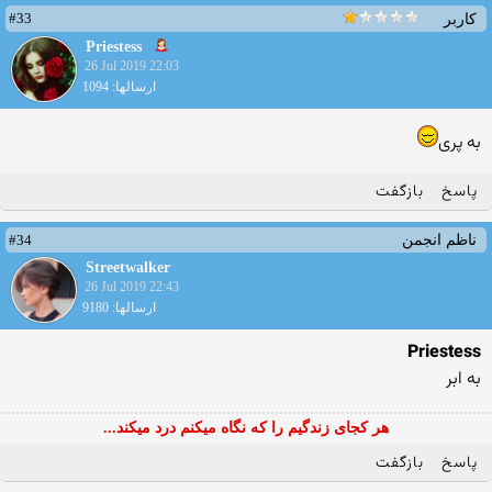
#33
کاربر
Priestess
26 Jul 2019 22:03
ارسالها: 1094
به پری
پاسخ
بازگفت
#34
ناظم انجمن
Streetwalker
26 Jul 2019 22:43
ارسالها: 9180
Priestess
به ابر
هر کجای زندگیم را که نگاه میکنم درد میکند...
پاسخ
بازگفت