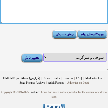
|
Moderator List
|
FAQ
|
How To
|
Rules
|
News
|
DMCA/Report Abuse (گزارش)
Sexy Pictures Archive
|
Adult Forums
|
Advertise on Looti
Copyright © 2009-2025
Looti.net
. Looti Forums is not responsible for the content of external
sites