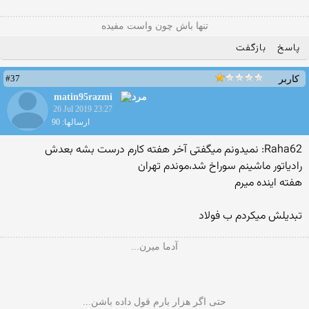
تنها باش چون واست مفیده
پاسخ
بازگفت
#37
کاربر
matin95razmi
26 Jul 2019 23:27
ارسالها: 90
Raha62: نمیدونم میگفتی آخر هفته کارم درست بشه بعدش
رادیاتور ماشینم سوراخ شد،موندم تهران
هفته اینده میرم
تبدیلش میکردم ب فولاد
آدما میرن...
حتی اگر هزار بارم قول داده باشن...