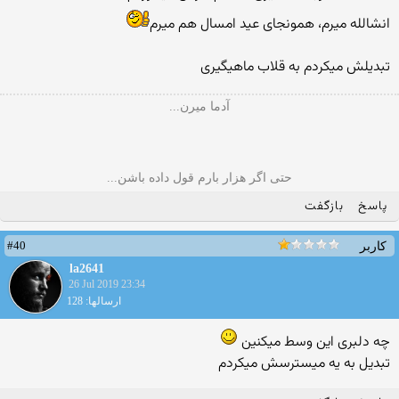
انشالله میرم، همونجای عید امسال هم میرم
تبدیلش میکردم به قلاب ماهیگیری
آدما میرن...
حتی اگر هزار بارم قول داده باشن...
پاسخ
بازگفت
#40
کاربر
la2641
26 Jul 2019 23:34
ارسالها: 128
چه دلبری این وسط میکنین
تبدیل به یه میسترسش میکردم