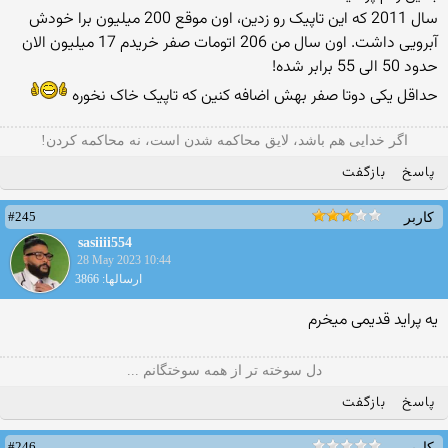
سال 2011 که این تاپیک رو زدین، اون موقع 200 میلیون برا خودش
آبرویی داشت. اون سال من 206 اتومات صفر خریدم 17 میلیون الان
حدود 50 الی 55 برابر شده!
حداقل یکی دوتا صفر بهش اضافه کنین که تاپیک خاک نخوره
ﺍﮔﺮ ﺧﺪﺍﯾﯽ هم ﺑﺎﺷﺪ، ﻻﯾﻖ ﻣﺤﺎﮐﻤﻪ ﺷﺪﻥ ﺍﺳﺖ، ﻧﻪ ﻣﺤﺎﮐﻤﻪ ﮐﺮﺩﻥ!
پاسخ
بازگفت
#245
کاربر
sasiiii554
28 May 2023 10:44
ارسالها: 3866
یه پراید قدیمی میخرم
دل سوخته تر از همه سوختگانم ...
پاسخ
بازگفت
#246
کاربر