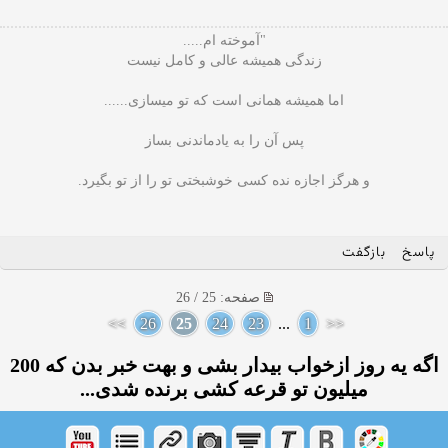
"آموخته ام.....
زندگی همیشه عالی و کامل نیست
اما همیشه همانی است که تو میسازی......
پس آن را به یادماندنی بساز
و هرگز اجازه نده کسی خوشبختی تو را از تو بگیرد.
پاسخ
بازگفت
صفحه: 25 / 26
>>
26
25
24
23
...
1
<<
اگه یه روز ازخواب بیدار بشی و بهت خبر بدن كه 200
میلیون تو قرعه كشی برنده شدی...