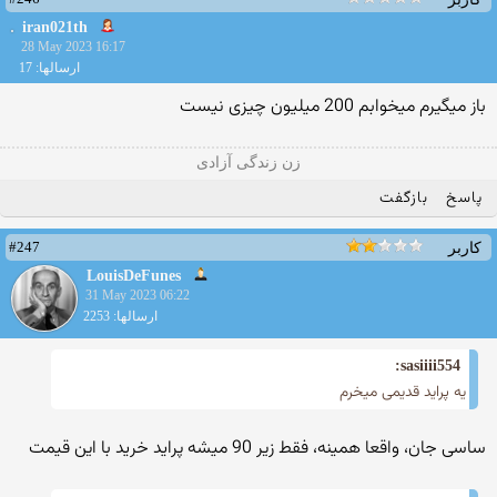
iran021th
28 May 2023 16:17
ارسالها: 17
باز میگیرم میخوابم 200 میلیون چیزی نیست
زن زندگی آزادی
پاسخ
بازگفت
#247
کاربر
LouisDeFunes
31 May 2023 06:22
ارسالها: 2253
sasiiii554:
یه پراید قدیمی میخرم
ساسی جان، واقعا همینه، فقط زیر 90 میشه پراید خرید با این قیمت