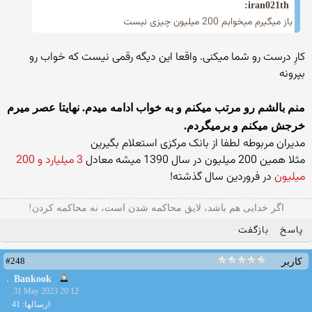
iran021th:
باز میگیرم میخوابم 200 میلیون چیزی نیست
کارِ درست رو شما میکنی. واقعا این دیگه رقمی نیست که خواب رو
بپرونه
منم بالشم رو مرتب میکنم و به خواب ادامه میدم. نهایتا عصر میرم
خرجش میکنم و برمیگردم.
مدیران مربوطه لطفا از بانک مرکزی استعلام بگیرین
مثلا همین 200 میلیون در سال 1390 میشه معادل
3 میلیارد و 200
میلیون
در فروردین سال گذشته!
ﺍﮔﺮ ﺧﺪﺍﯾﯽ هم ﺑﺎﺷﺪ، ﻻﯾﻖ ﻣﺤﺎﮐﻤﻪ ﺷﺪﻥ ﺍﺳﺖ، ﻧﻪ ﻣﺤﺎﮐﻤﻪ ﮐﺮﺩﻥ!
پاسخ
بازگفت
#248
کاربر
Bankook
31 May 2023 20:12
ارسالها: 41