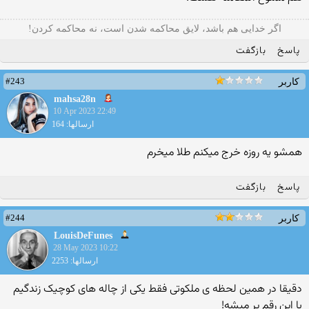
ﺍﮔﺮ ﺧﺪﺍﯾﯽ هم ﺑﺎﺷﺪ، ﻻﯾﻖ ﻣﺤﺎﮐﻤﻪ ﺷﺪﻥ ﺍﺳﺖ، ﻧﻪ ﻣﺤﺎﮐﻤﻪ ﮐﺮﺩﻥ!
پاسخ
بازگفت
#243
کاربر
mahsa28n
10 Apr 2023 22:49
ارسالها: 164
همشو یه روزه خرج میکنم طلا میخرم
پاسخ
بازگفت
#244
کاربر
LouisDeFunes
28 May 2023 10:22
ارسالها: 2253
دقیقا در همین لحظه ی ملکوتی فقط یکی از چاله های کوچیک زندگیم
با این رقم پر میشه!