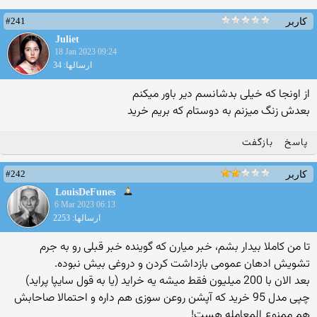
#241
کاربر
Juliet
18 Jan 2023 09:24
ارسالها: 34
از اونجا که خیلی بدشانسم دیر باور میکنم
بعدش زنگ میزنم به دوستام که بریم خرید
پاسخ
بازگفت
#242
کاربر
LouisDeFunes
6 Mar 2023 06:13
ارسالها: 2253
تا من کاملا بیدار بشم، خبر میارن که گوینده خبر قبلی رو به جرم
تشویش ادهان عمومی بازداشت کردن و دروغی بیش نبوده.
بعد الان با 200 میلیون فقط میشه یه خراید (یا به قول سایپا پراید)
چپی مدل 95 خرید که آپشن روعن سوزی هم داره و احتمالا صاحابش
هم ممنوع المعامله هست!