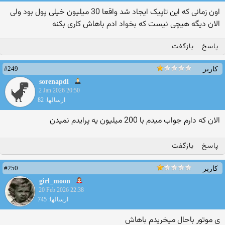
اون زمانی که این تاپیک ایجاد شد واقعا 30 میلیون خیلی پول بود ولی
الان دیگه هیچی نیست که بخواد ادم باهاش کاری بکنه
پاسخ
بازگفت
#249
کاربر
sorenapdl
2 Jan 2026 20:50
ارسالها: 82
الان که دارم جواب میدم با 200 میلیون یه پرایدم نمیدن
پاسخ
بازگفت
#250
کاربر
girl_moon
20 Feb 2026 22:38
ارسالها: 745
ی موتور باحال میخریدم باهاش