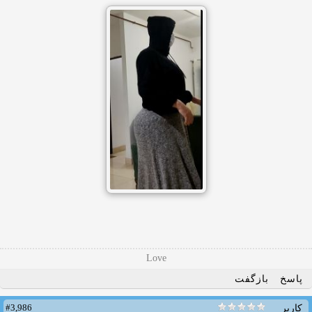
Love
پاسخ
بازگفت
#3,986
کاربر