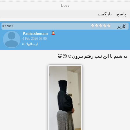
Love
پاسخ
بازگفت
#3,985
کاربر
Panizeshonam
4 Feb 2026 03:00
ارسالها: 49
یه شبم با این تیپ رفتم بیرون☺️😊🤭