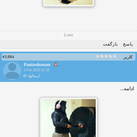
Love
پاسخ
بازگفت
#3,984
کاربر
Panizeshonam
4 Feb 2026 02:58
ارسالها: 49
ادامه...