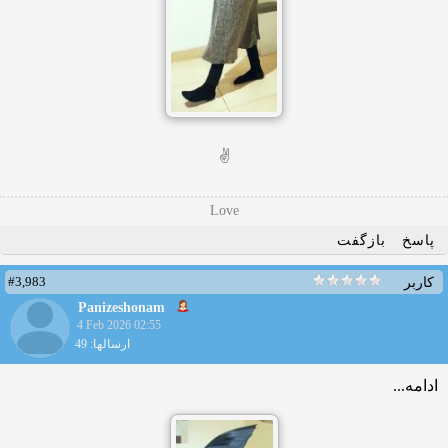
✌️
Love
پاسخ
بازگفت
#3,983
کاربر
Panizeshonam
4 Feb 2026 02:55
ارسالها: 49
ادامه...