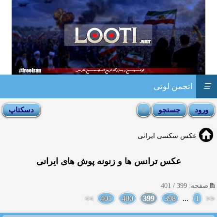
☰
انجمن لوتی
عکس سکسی ایرانی
عكس ترانس ها و زنونه پوش های ایرانی
صفحه: 399 / 401
>>
401
400
399
398
...
1
<<