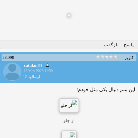
پاسخ
بازگفت
#3,990
کاربر
catalan84
18 May 2026 11:30
ارسالها: 12
این منم دنبال یکی مثل خودم!
از جلو