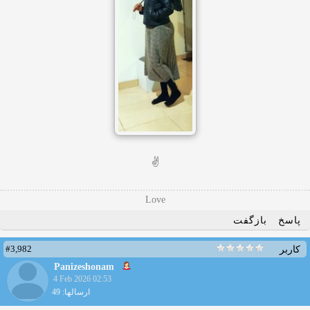
✌️
Love
پاسخ
بازگفت
#3,982
کاربر
Panizeshonam
4 Feb 2026 02:53
ارسالها: 49