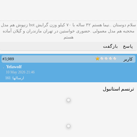
سلام دوستان ..نیما هستم ۳۲ ساله با ۷۰ کیلو وزن گرایش bot زنپوش هم مدل
محجبه هم مدل معمولی .حضوری خواستین در تهران مازندران و گیلان آماده
هستم
پاسخ
بازگفت
#3,989
کاربر
Yelawolf
10 May 2026 21:46
ارسالها: 161
ترنسم استانبول