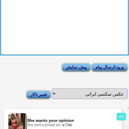
|
Moderator List
|
FAQ
|
How To
|
Rules
|
News
|
DMCA/Report Abuse (گزارش)
Sexy Pictures Archive
|
Adult Forums
|
Advertise on Looti