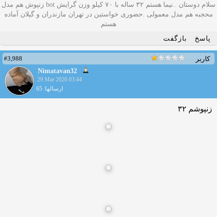
سلام دوستان ..نیما هستم ۳۲ ساله با ۷۰ کیلو وزن گرایش bot زنپوش هم مدل
محجبه هم مدل معمولی .حضوری خواستین در تهران مازندران و گیلان آماده
هستم
پاسخ
بازگفت
#3,988
کاربر
Nimatavan32
29 Mar 2026 03:44
ارسالها: 65
زنپوشم ۳۲