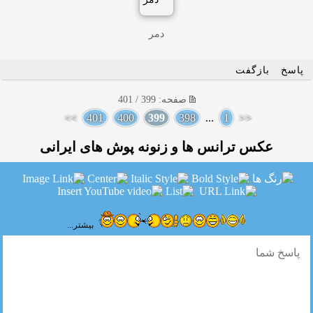
دمر
پاسخ
بازگفت
صفحه: 399 / 401
>>
401
400
399
398
...
1
<<
عكس ترانس ها و زنونه پوش های ایرانی
بیشتر...