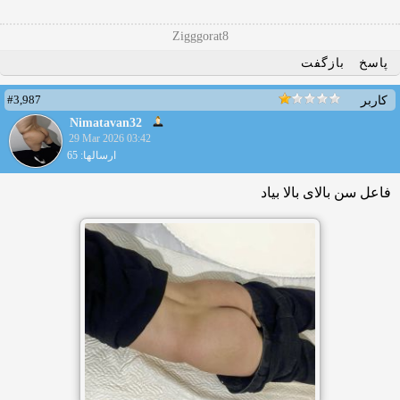
Zigggorat8
پاسخ
بازگفت
#3,987
کاربر
Nimatavan32
29 Mar 2026 03:42
ارسالها: 65
فاعل سن بالای بالا بیاد