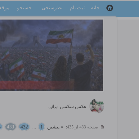
خانه
ثبت نام
نظرسنجی
جستجو
موقع
عکس سکسی ایرانی
:
« پیشین
1
...
432
433
4
صفحه 433 از 435