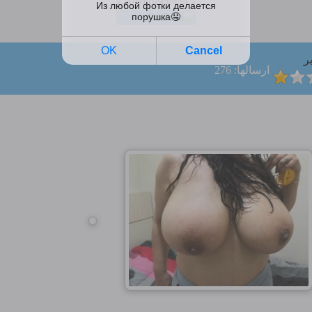
↓ Advertisement ↓
ر
ارسالها: 276