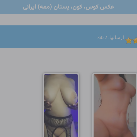
عکس کوس، کون، پستان (ممه) ایرانی
ارسالها: 3422