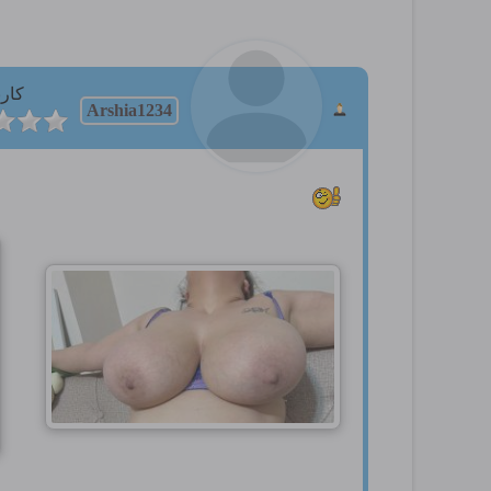
کارب
Arshia1234