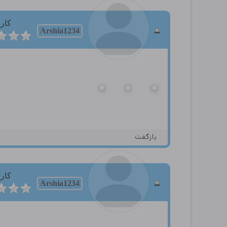
کارب
Arshia1234
بازگفت
کارب
Arshia1234