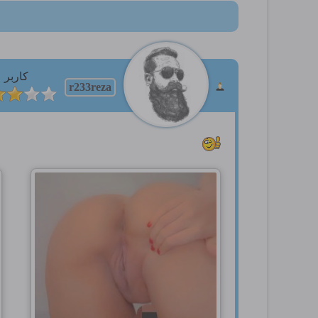
کاربر
r233reza