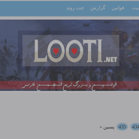
یت
قوانین
گزارش
چت روم
43
435
پسین »