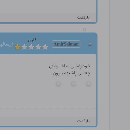
بازگفت
کاربر
AmirSalman
ارسالها: 9
خودارضایی میلف وطنی
چه آبی پاشیده بیرون
بازگفت