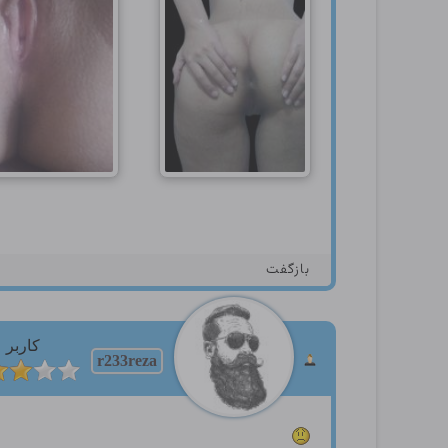
بازگفت
کاربر
r233reza