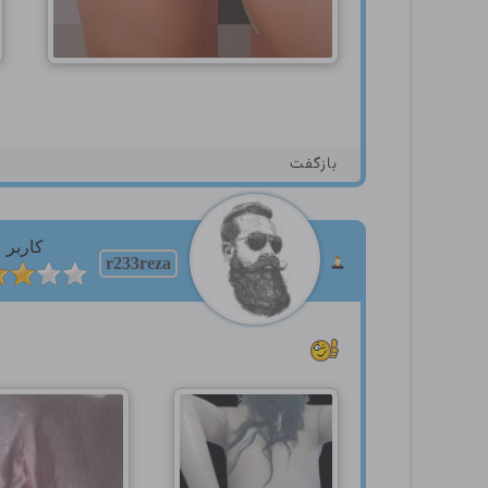
بازگفت
کاربر
r233reza