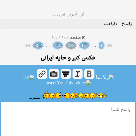
این آخرین نبرده....
پاسخ
بازگفت
صفحه: 478 / 482
>>
482
...
479
478
477
...
1
<<
عکس کیر و خایه ایرانی
بیشتر...