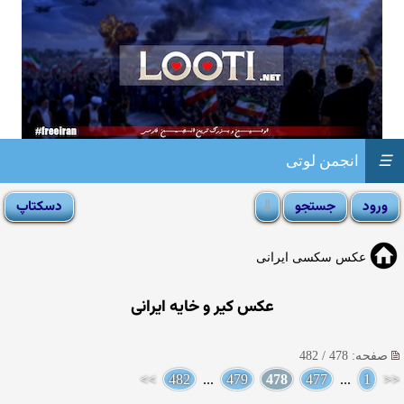
☰
انجمن لوتی
عکس سکسی ایرانی
عکس کیر و خایه ایرانی
صفحه: 478 / 482
>>
482
...
479
478
477
...
1
<<