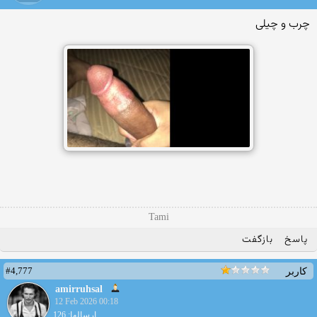
چرب و چیلی
Tami
پاسخ
بازگفت
#4,777
کاربر
amirruhsal
12 Feb 2026 00:18
ارسالها: 126