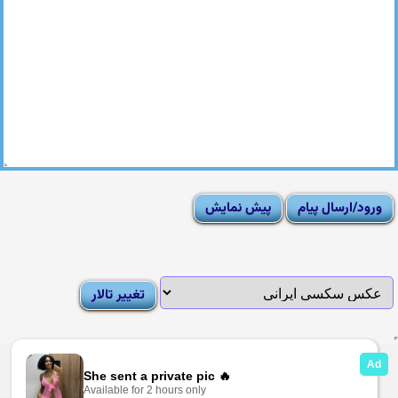
|
Moderator List
|
FAQ
|
How To
|
Rules
|
News
|
DMCA/Report Abuse (گزارش)
Sexy Pictures Archive
|
Adult Forums
|
Advertise on Looti