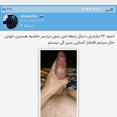
#4,775
کاربر
ahmad334
11 Feb 2026 01:59
ارسالها: 30
احمد ۲۶ مازندران دنبال رابطه امن بدون دردسر حاشیه هستین خوش
حال میشم افتخار آشنایی بدین گی نیستم