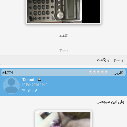
کلفته
Tami
پاسخ
بازگفت
#4,774
کاربر
Tammi
10 Feb 2026 21:19
ارسالها: 20
ولی این میوه‌س