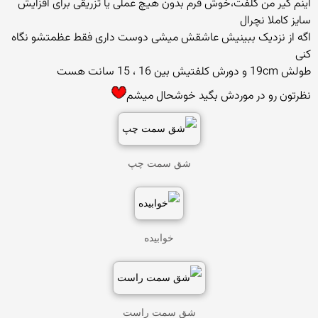
اینم کیر من کلفت،خوش فرم بدون هیچ عملی یا تزریقی برای افزایش
سایز کاملا نچرال
اگه از نزدیک ببینیش عاشقش میشی دوست داری فقط عظمتشو نگاه
کنی
طولش 19cm و دورش کلفتیش بین 16 ، 15 سانت هست
نظرتون رو در موردش بگید خوشحال میشم
شق سمت چپ
خوابیده
شق سمت راست