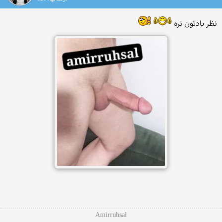
نظر یادتون نره
Amirruhsal