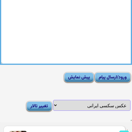
|
Moderator List
|
FAQ
|
How To
|
Rules
|
News
|
DMCA/Report Abuse (گزارش)