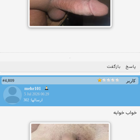
.
پاسخ
بازگفت
#4,809
کاربر
mehr101
5 Jul 2026 06:29
ارسالها: 302
خواب خوابه