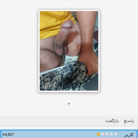
۳
پاسخ
بازگفت
#4,807
کاربر