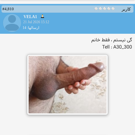
#4,810
کاربر
VELA1
21 Jul 2026 15:12
ارسالها: 14
گی نیستم ، فقط خانم
Tell : A30_300