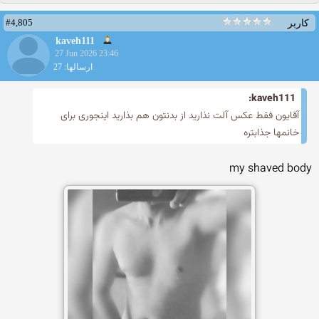
#4,805
کاربر
kaveh111
27 Jun 2026 23:46
ارسالها: 27
kaveh111:
آقایون فقط عکس آلت نذارید از بدنتون هم بذارید اینجوری برای
خانمها جذابتره
my shaved body