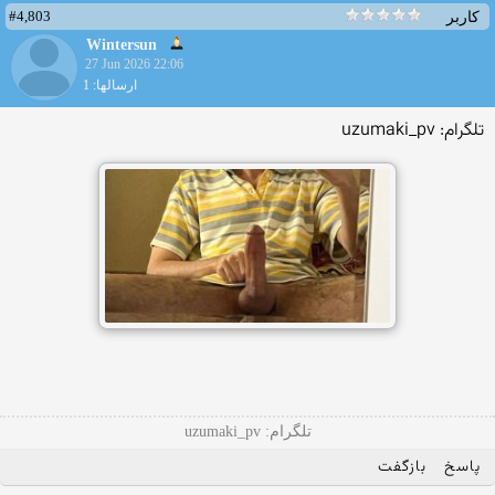
#4,803
کاربر
Wintersun
27 Jun 2026 22:06
ارسالها: 1
تلگرام: uzumaki_pv
تلگرام: uzumaki_pv
پاسخ
بازگفت