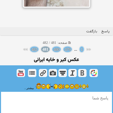
پاسخ
بازگفت
صفحه: 481 / 482
>>
482
481
480
479
...
1
<<
عکس کیر و خایه ایرانی
بیشتر...