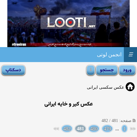
☰
انجمن لوتی
عکس سکسی ایرانی
عکس کیر و خایه ایرانی
صفحه: 481 / 482
>>
482
481
480
479
...
1
<<