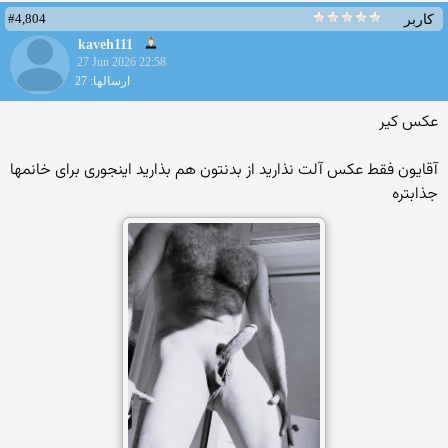
#4,804
کاربر
kaveh111
27 Jun 2026 22:58
ارسالها: 27
عکس کیر
آقایون فقط عکس آلت نذارید از بدنتون هم بذارید اینجوری برای خانمها
جذابتره