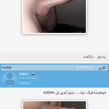
پاسخ
بازگفت
#4,808
کاربر
Soblex
3 Jul 2026 04:30
ارسالها: 8
خواهشا فیک نیاد......اینم آیدی تل soblex