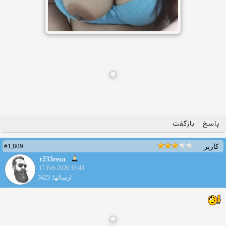
پاسخ
بازگفت
#1,809
کاربر
r233reza
17 Feb 2026 15:43
ارسالها: 3423