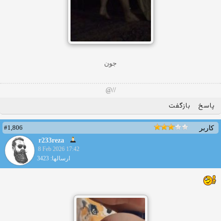
جون
//@
پاسخ
بازگفت
#1,806
کاربر
r233reza
8 Feb 2026 17:42
ارسالها: 3423