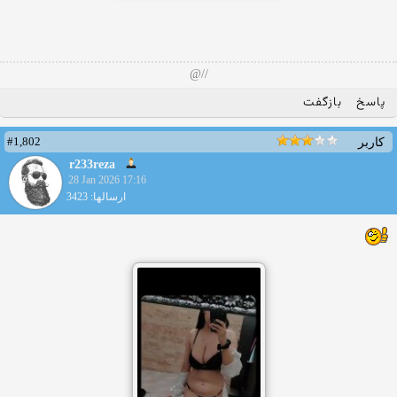
//@
پاسخ
بازگفت
#1,802
کاربر
r233reza
28 Jan 2026 17:16
ارسالها: 3423