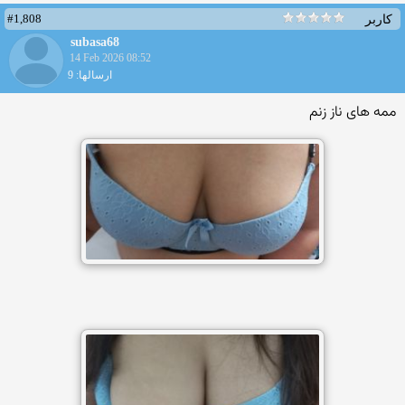
#1,808
کاربر
subasa68
14 Feb 2026 08:52
ارسالها: 9
ممه های ناز زنم