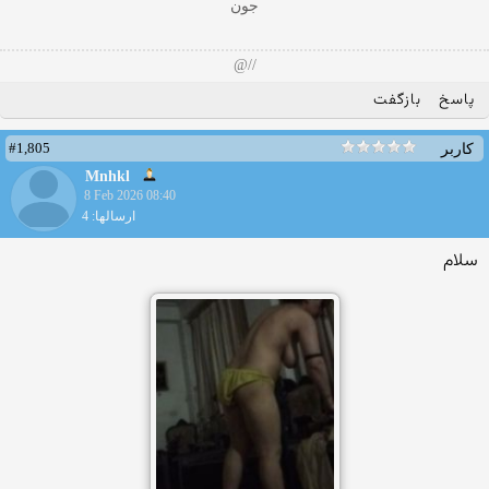
جون
//@
پاسخ
بازگفت
#1,805
کاربر
Mnhkl
8 Feb 2026 08:40
ارسالها: 4
سلام