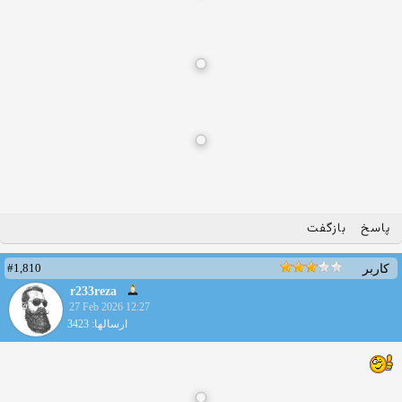
پاسخ
بازگفت
#1,810
کاربر
r233reza
27 Feb 2026 12:27
ارسالها: 3423