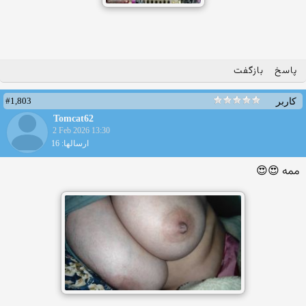
پاسخ
بازگفت
#1,803
کاربر
Tomcat62
2 Feb 2026 13:30
ارسالها: 16
ممه 😍😍