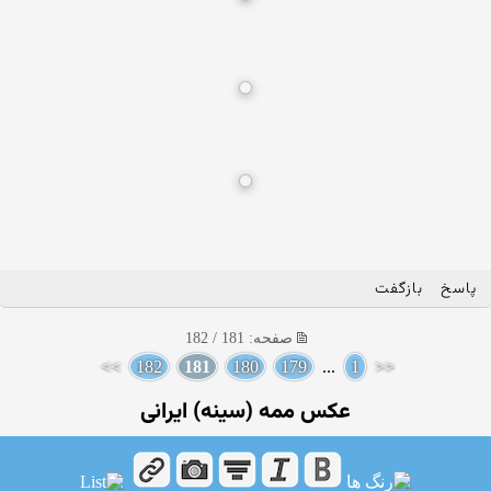
پاسخ
بازگفت
صفحه: 181 / 182
>>
182
181
180
179
...
1
<<
عکس ممه (سینه) ایرانی