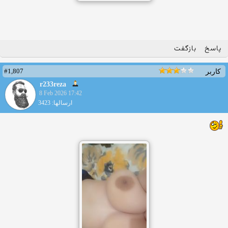
پاسخ
بازگفت
#1,807
کاربر
r233reza
8 Feb 2026 17:42
ارسالها: 3423