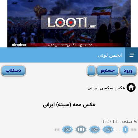
☰
انجمن لوتی
عکس سکسی ایرانی
عکس ممه (سینه) ایرانی
صفحه: 181 / 182
>>
182
181
180
179
...
1
<<