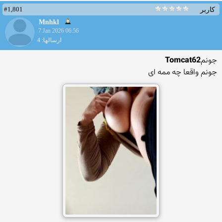
#1,801
کاربر
Mnhkl
7 Jan 2026 06:56
ارسالها: 4
جونم
Tomcat62
جونم واقعا چه ممه ای