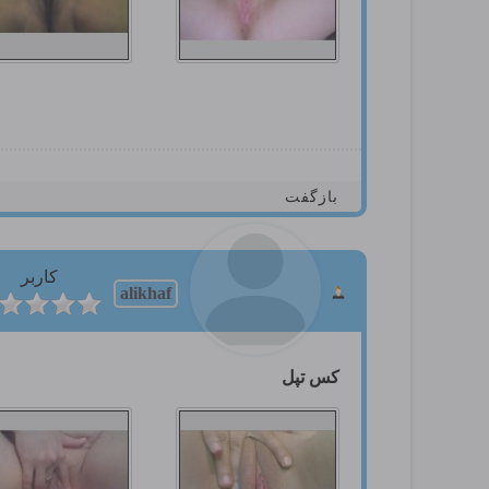
بازگفت
کاربر
alikhaf
كس تپل