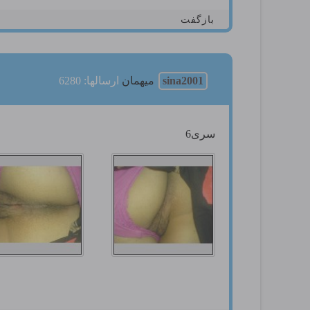
بازگفت
sina2001
میهمان
ارسالها: 6280
سری6