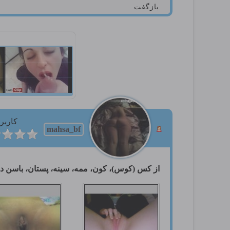
بازگفت
کاربر
mahsa_bf
از کس (کوس)، کون، ممه، سینه، پستان، باسن دخ