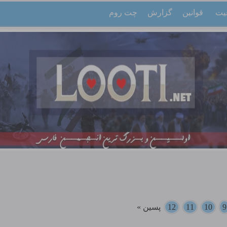
یت
قوانین
گزارش
چت روم
9
10
11
12
پسین »