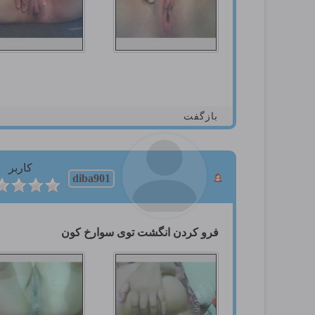
بازگفت
کاربر
diba901
فرو كردن انگشت توی سوارخ كون