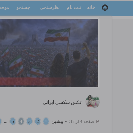
خانه
ثبت نام
نظرسنجی
جستجو
موقع
عکس سکسی ایرانی
:
« پیشین
1
2
3
4
5
...
صفحه 4 از 12