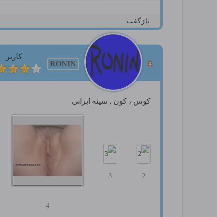
بازگفت
کاربر
RONIN
كوس ، كون , سینه ایرانی
3
2
4