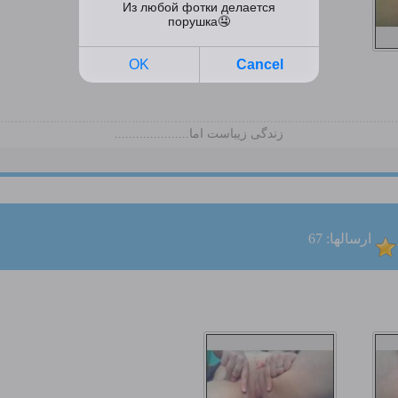
زندگی زیباست اما.....................
ارسالها: 67