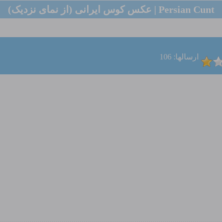
Persian Cunt | عکس کوس ایرانی (از نمای نزدیک)
ارسالها: 106