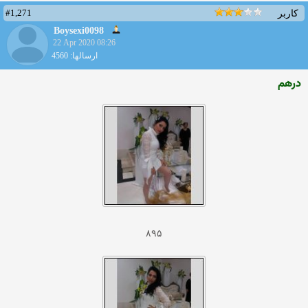
#1,271
کاربر
Boysexi0098
22 Apr 2020 08:26
ارسالها: 4560
درهم
۸۹۵