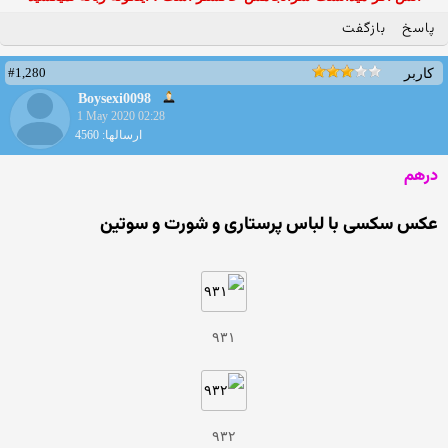
پاسخ
بازگفت
#1,280
کاربر
Boysexi0098
1 May 2020 02:28
ارسالها: 4560
درهم
عکس سکسی با لباس پرستاری و شورت و سوتین
۹۳۱
۹۳۲