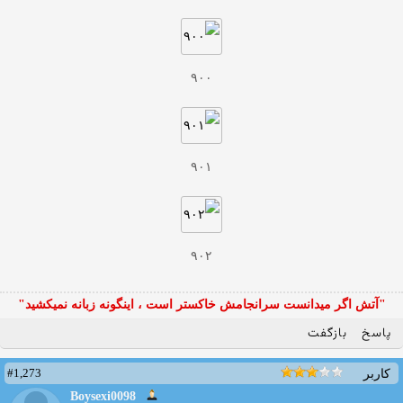
۹۰۰
۹۰۱
۹۰۲
"آتش اگر ميدانست سرانجامش خاكستر است ، اينگونه زبانه نميكشيد"
پاسخ
بازگفت
#1,273
کاربر
Boysexi0098