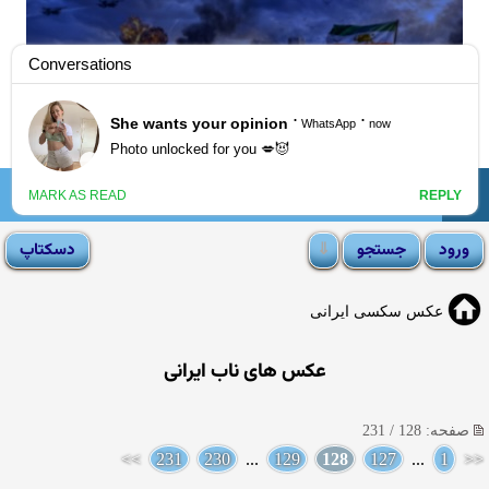
☰
انجمن لوتی
عکس سکسی ایرانی
عکس های ناب ایرانی
صفحه: 128 / 231
>>
231
230
...
129
128
127
...
1
<<