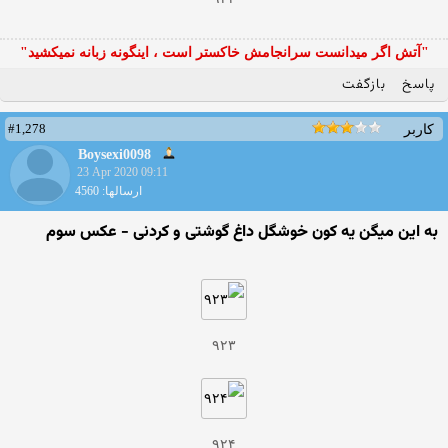
"آتش اگر ميدانست سرانجامش خاكستر است ، اينگونه زبانه نميكشيد"
پاسخ
بازگفت
#1,278
کاربر
Boysexi0098
23 Apr 2020 09:11
ارسالها: 4560
به این میگن یه کون خوشگل داغ گوشتی و کردنی - عکس سوم
۹۲۳
۹۲۴