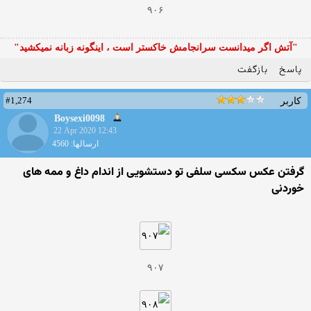
۹۰۶
"آتش اگر ميدانست سرانجامش خاكستر است ، اينگونه زبانه نميكشيد"
پاسخ
بازگفت
#1,274
کاربر
Boysexi0098
22 Apr 2020 12:43
ارسالها: 4560
گرفتن عکس سکسی سلفی تو دستشویی از اندام داغ و ممه های
خوردنی
۹۰۷