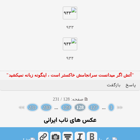
۹۳۳
۹۳۴
"آتش اگر ميدانست سرانجامش خاكستر است ، اينگونه زبانه نميكشيد"
پاسخ
بازگفت
صفحه: 128 / 231
>>
231
230
...
129
128
127
...
1
<<
عکس های ناب ایرانی