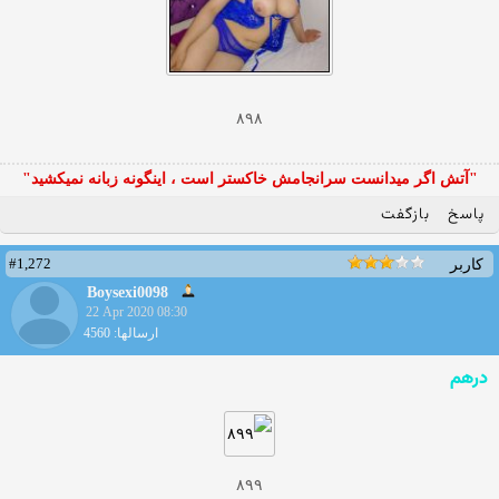
۸۹۸
"آتش اگر ميدانست سرانجامش خاكستر است ، اينگونه زبانه نميكشيد"
پاسخ
بازگفت
#1,272
کاربر
Boysexi0098
22 Apr 2020 08:30
ارسالها: 4560
درهم
۸۹۹