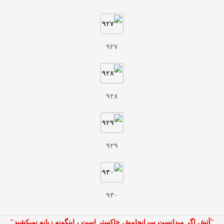
۹۲۷
۹۲۸
۹۲۹
۹۳۰
"آتش اگر ميدانست سرانجامش خاكستر است ، اينگونه زبانه نميكشيد"