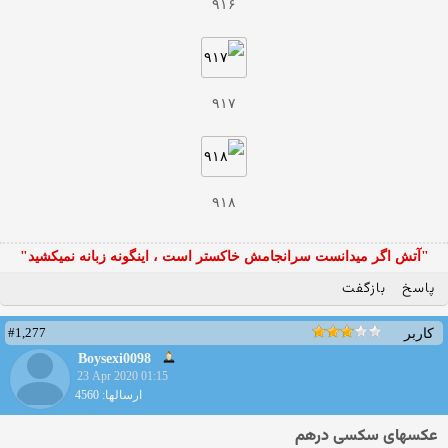
۹۱۶
۹۱۷
۹۱۸
"آتش اگر ميدانست سرانجامش خاكستر است ، اينگونه زبانه نميكشيد"
پاسخ
بازگفت
#1,277
کاربر
Boysexi0098
23 Apr 2020 01:15
ارسالها: 4560
عکسهای سکسی درهم