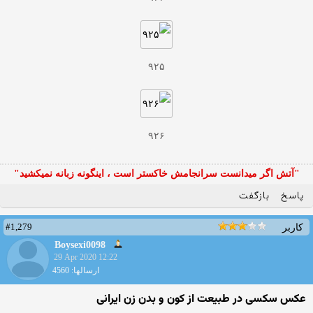
۹۲۵
۹۲۶
"آتش اگر ميدانست سرانجامش خاكستر است ، اينگونه زبانه نميكشيد"
پاسخ
بازگفت
#1,279
کاربر
Boysexi0098
29 Apr 2020 12:22
ارسالها: 4560
عکس سکسی در طبیعت از کون و بدن زن ایرانی