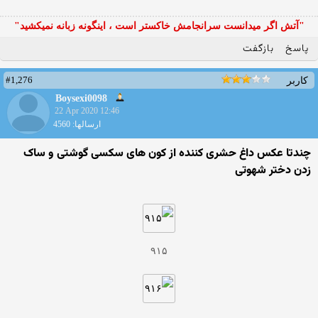
"آتش اگر ميدانست سرانجامش خاكستر است ، اينگونه زبانه نميكشيد"
پاسخ
بازگفت
#1,276
کاربر
Boysexi0098
22 Apr 2020 12:46
ارسالها: 4560
چندتا عکس داغ حشری کننده از کون های سکسی گوشتی و ساک
زدن دختر شهوتی
۹۱۵