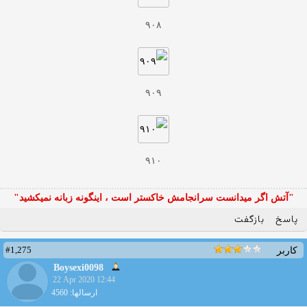
۹۰۸
۹۰۹
۹۱۰
"آتش اگر ميدانست سرانجامش خاكستر است ، اينگونه زبانه نميكشيد"
پاسخ
بازگفت
#1,275
کاربر
Boysexi0098
22 Apr 2020 12:44
ارسالها: 4560