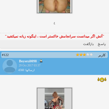
٤
"آتش اگر ميدانست سرانجامش خاكستر است ، اينگونه زبانه نميكشيد"
پاسخ
بازگفت
#122
کاربر
Boysexi0098
29 Oct 2017 03:37
ارسالها: 4560