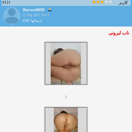
#121
کاربر
Boysexi0098
22 Sep 2017 10:13
ارسالها: 4560
ناب ايرونى
١