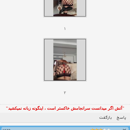
۱
۲
"آتش اگر ميدانست سرانجامش خاكستر است ، اينگونه زبانه نميكشيد"
پاسخ
بازگفت