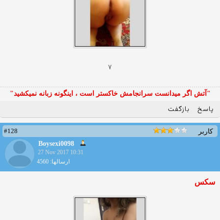
۷
"آتش اگر ميدانست سرانجامش خاكستر است ، اينگونه زبانه نميكشيد"
پاسخ
بازگفت
#128
کاربر
Boysexi0098
27 Nov 2017 10:31
ارسالها: 4560
سکس