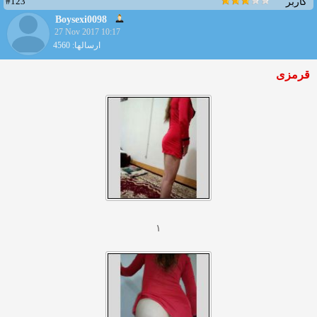
#123
کاربر
Boysexi0098
27 Nov 2017 10:17
ارسالها: 4560
قرمزی
۱