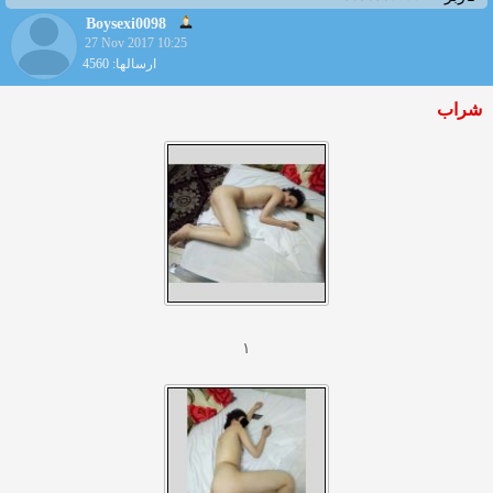
Boysexi0098
27 Nov 2017 10:25
ارسالها: 4560
شراب
۱