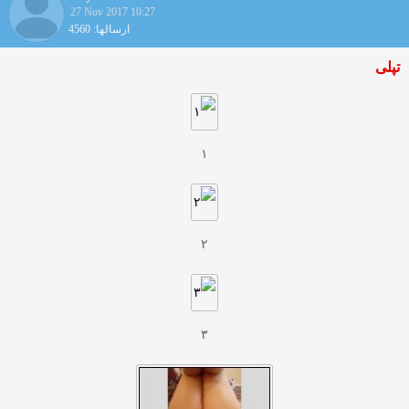
27 Nov 2017 10:27
ارسالها: 4560
تپلی
۱
۲
۳