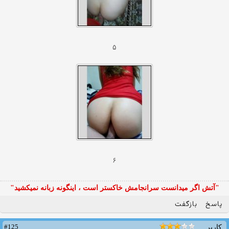
۵
۶
"آتش اگر ميدانست سرانجامش خاكستر است ، اينگونه زبانه نميكشيد"
پاسخ
بازگفت
#125
کاربر