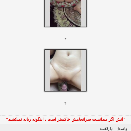
۳
۴
"آتش اگر ميدانست سرانجامش خاكستر است ، اينگونه زبانه نميكشيد"
پاسخ
بازگفت