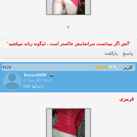
۴
"آتش اگر ميدانست سرانجامش خاكستر است ، اينگونه زبانه نميكشيد"
پاسخ
بازگفت
#124
کاربر
Boysexi0098
27 Nov 2017 10:18
ارسالها: 4560
قرمزی