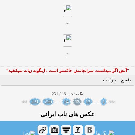
۳
۴
"آتش اگر ميدانست سرانجامش خاكستر است ، اينگونه زبانه نميكشيد"
پاسخ
بازگفت
صفحه: 13 / 231
>>
231
230
...
14
13
12
...
1
<<
عکس های ناب ایرانی