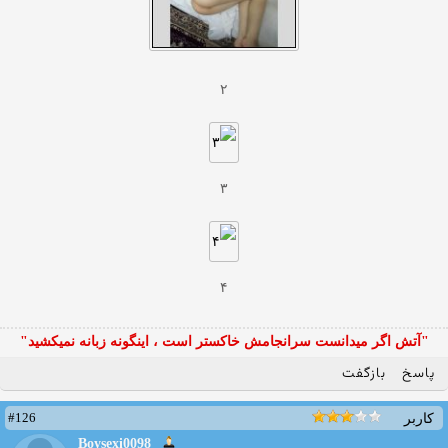
۲
۳
۴
"آتش اگر ميدانست سرانجامش خاكستر است ، اينگونه زبانه نميكشيد"
پاسخ
بازگفت
#126
کاربر
Boysexi0098