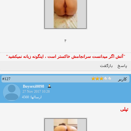
۴
"آتش اگر ميدانست سرانجامش خاكستر است ، اينگونه زبانه نميكشيد"
پاسخ
بازگفت
#127
کاربر
Boysexi0098
27 Nov 2017 10:28
ارسالها: 4560
تپلی