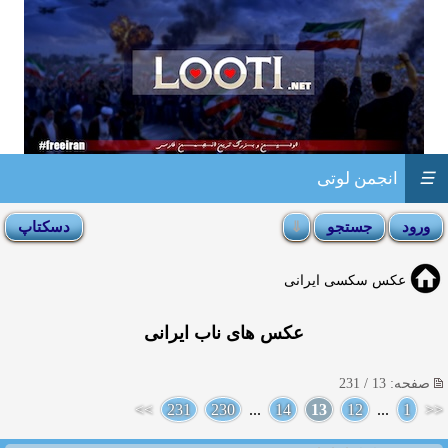
☰
انجمن لوتی
عکس سکسی ایرانی
عکس های ناب ایرانی
صفحه: 13 / 231
>>
231
230
...
14
13
12
...
1
<<