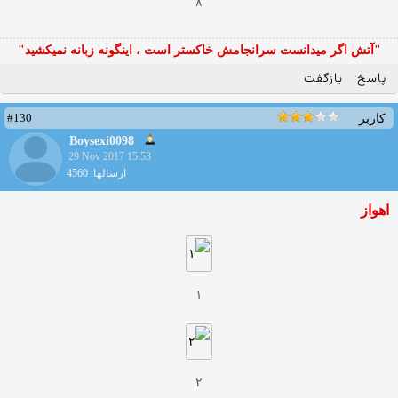
۸
"آتش اگر ميدانست سرانجامش خاكستر است ، اينگونه زبانه نميكشيد"
پاسخ
بازگفت
#130
کاربر
Boysexi0098
29 Nov 2017 15:53
ارسالها: 4560
اهواز
۱
۲