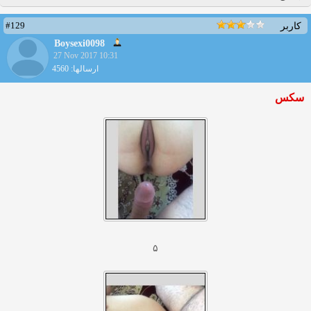
#129
کاربر
Boysexi0098
27 Nov 2017 10:31
ارسالها: 4560
سکس
۵