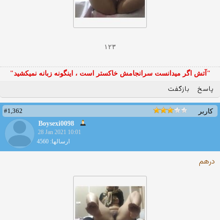
۱۲۳
"آتش اگر ميدانست سرانجامش خاكستر است ، اينگونه زبانه نميكشيد"
پاسخ
بازگفت
#1,362
کاربر
Boysexi0098
28 Jan 2021 10:01
ارسالها: 4560
درهم