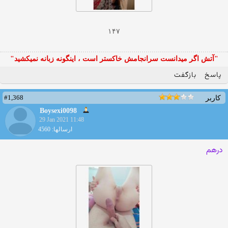
۱۴۷
"آتش اگر ميدانست سرانجامش خاكستر است ، اينگونه زبانه نميكشيد"
پاسخ
بازگفت
#1,368
کاربر
Boysexi0098
29 Jan 2021 11:48
ارسالها: 4560
درهم