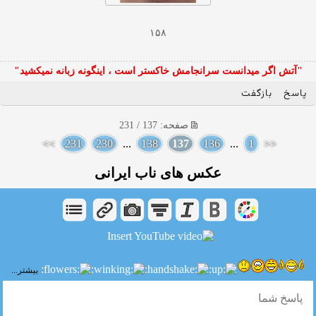
۱۵۸
"آتش اگر ميدانست سرانجامش خاكستر است ، اينگونه زبانه نميكشيد"
پاسخ
بازگفت
صفحه: 137 / 231
>>
231
230
...
138
137
136
...
1
<<
عکس های ناب ایرانی
بیشتر...