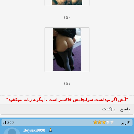
۱۵۰
۱۵۱
"آتش اگر ميدانست سرانجامش خاكستر است ، اينگونه زبانه نميكشيد"
پاسخ
بازگفت
#1,369
کاربر
Boysexi0098