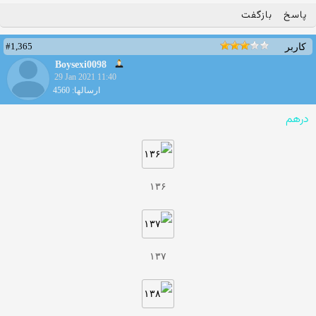
پاسخ
بازگفت
#1,365
کاربر
Boysexi0098
29 Jan 2021 11:40
ارسالها: 4560
درهم
۱۳۶
۱۳۷