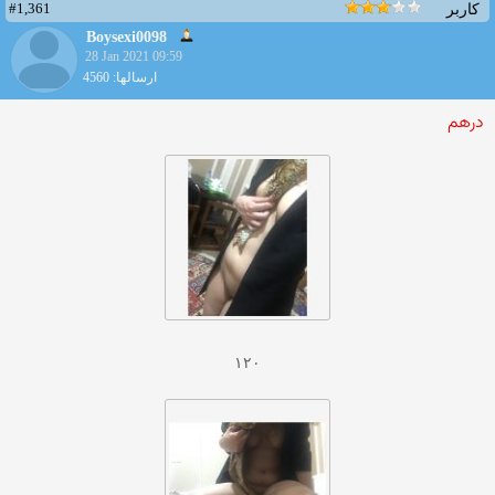
#1,361
کاربر
Boysexi0098
28 Jan 2021 09:59
ارسالها: 4560
درهم
۱۲۰