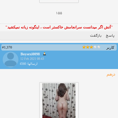
۱۵۵
"آتش اگر ميدانست سرانجامش خاكستر است ، اينگونه زبانه نميكشيد"
پاسخ
بازگفت
#1,370
کاربر
Boysexi0098
12 Feb 2021 08:43
ارسالها: 4560
درهم