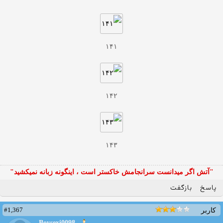
۱۴۱
۱۴۲
۱۴۳
"آتش اگر ميدانست سرانجامش خاكستر است ، اينگونه زبانه نميكشيد"
پاسخ
بازگفت
#1,367
کاربر
Boysexi0098