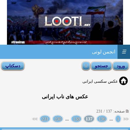
☰
انجمن لوتی
عکس سکسی ایرانی
عکس های ناب ایرانی
صفحه: 137 / 231
>>
231
230
...
138
137
136
...
1
<<