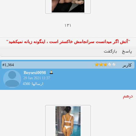
۱۳۱
"آتش اگر ميدانست سرانجامش خاكستر است ، اينگونه زبانه نميكشيد"
پاسخ
بازگفت
#1,364
کاربر
Boysexi0098
29 Jan 2021 11:37
ارسالها: 4560
درهم