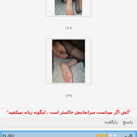
۱۲۶
۱۲۷
"آتش اگر ميدانست سرانجامش خاكستر است ، اينگونه زبانه نميكشيد"
پاسخ
بازگفت
#1,363
کاربر