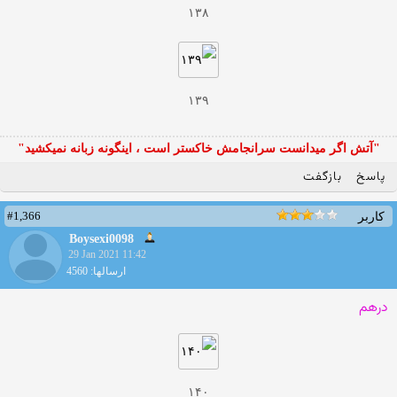
۱۳۸
۱۳۹
"آتش اگر ميدانست سرانجامش خاكستر است ، اينگونه زبانه نميكشيد"
پاسخ
بازگفت
#1,366
کاربر
Boysexi0098
29 Jan 2021 11:42
ارسالها: 4560
درهم
۱۴۰