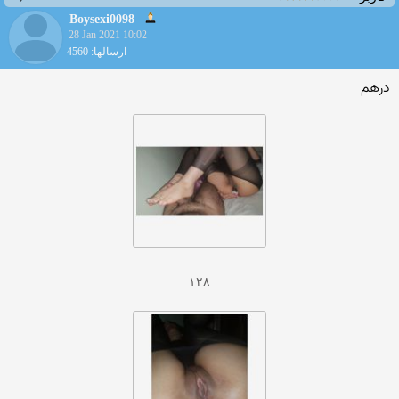
Boysexi0098
28 Jan 2021 10:02
ارسالها: 4560
درهم
۱۲۸