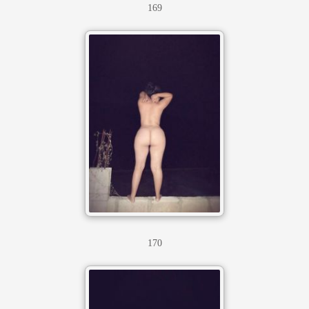
169
170