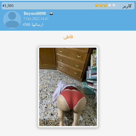
#1,501
کاربر
Boysexi0098
7 Oct 2022 14:47
ارسالها: 4560
قاطی