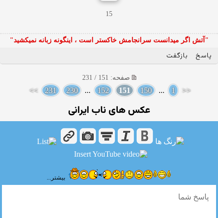
15
"آتش اگر ميدانست سرانجامش خاكستر است ، اينگونه زبانه نميكشيد"
پاسخ
بازگفت
صفحه: 151 / 231
>>
231
230
...
152
151
150
...
1
<<
عکس های ناب ایرانی
بیشتر...