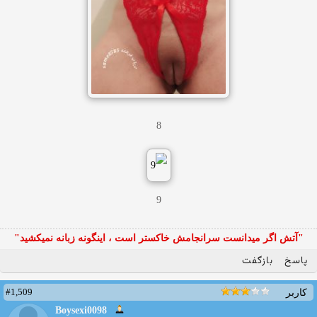
8
9
"آتش اگر ميدانست سرانجامش خاكستر است ، اينگونه زبانه نميكشيد"
پاسخ
بازگفت
#1,509
کاربر
Boysexi0098