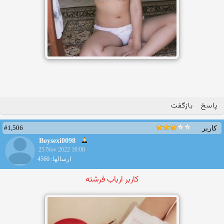
پاسخ
بازگفت
#1,506
کاربر
Boysexi0098
25 Nov 2022 10:08
ارسالها: 4560
کاربر ارباب فرشته