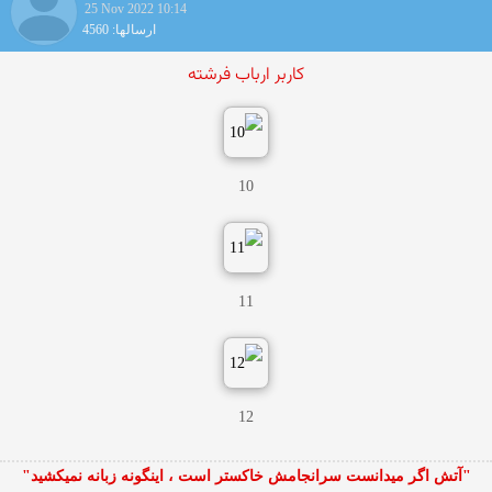
25 Nov 2022 10:14
ارسالها: 4560
کاربر ارباب فرشته
10
11
12
"آتش اگر ميدانست سرانجامش خاكستر است ، اينگونه زبانه نميكشيد"