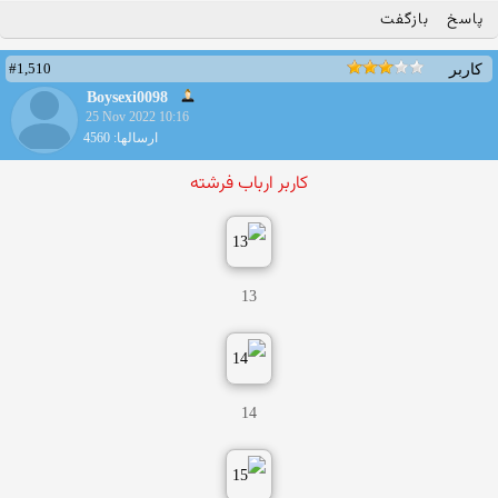
پاسخ
بازگفت
#1,510
کاربر
Boysexi0098
25 Nov 2022 10:16
ارسالها: 4560
کاربر ارباب فرشته
13
14