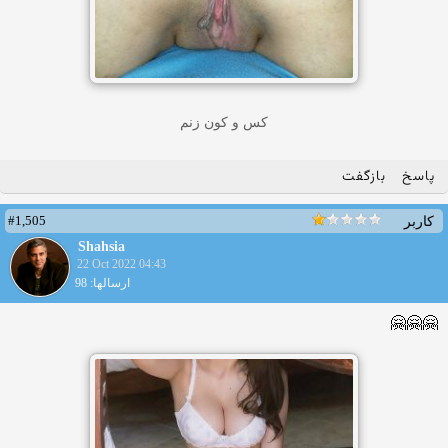
کس و کون زنم
پاسخ
بازگفت
#1,505
کاربر
Shahsia
22 Oct 2022 04:43
ارسالها: 98
🤗🤗🤗