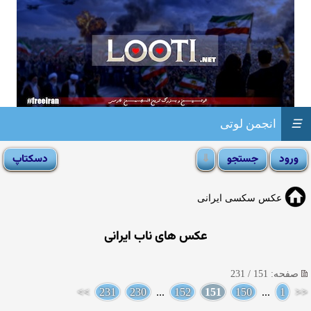
☰
انجمن لوتی
عکس سکسی ایرانی
عکس های ناب ایرانی
صفحه: 151 / 231
>>
231
230
...
152
151
150
...
1
<<