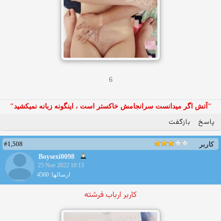
6
"آتش اگر ميدانست سرانجامش خاكستر است ، اينگونه زبانه نميكشيد"
پاسخ
بازگفت
#1,508
کاربر
Boysexi0098
25 Nov 2022 10:13
ارسالها: 4560
کاربر ارباب فرشته