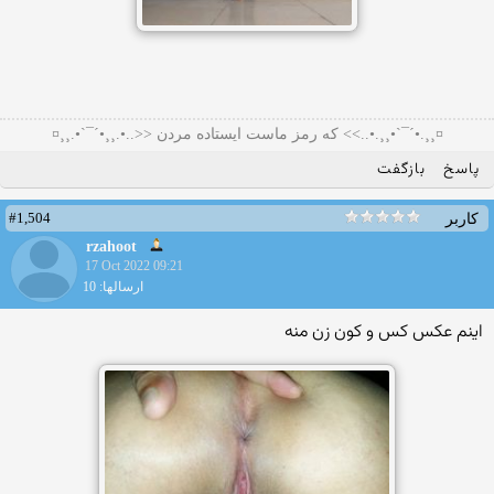
¤¸¸.•´¯`•¸¸.•..>> که رمز ماست ایستاده مردن <<..•.¸¸•´¯`•.¸¸¤
پاسخ
بازگفت
#1,504
کاربر
rzahoot
17 Oct 2022 09:21
ارسالها: 10
اینم عکس کس و‌ کون زن منه