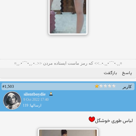
¤¸¸.•´¯`•¸¸.•..>> که رمز ماست ایستاده مردن <<..•.¸¸•´¯`•.¸¸¤
پاسخ
بازگفت
#1,503
کاربر
silentboydie
9 Oct 2022 17:40
ارسالها: 119
لباس طوری خوشگل