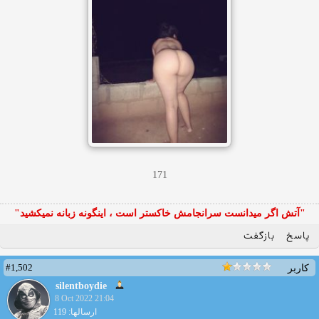
171
"آتش اگر ميدانست سرانجامش خاكستر است ، اينگونه زبانه نميكشيد"
پاسخ
بازگفت
#1,502
کاربر
silentboydie
8 Oct 2022 21:04
ارسالها: 119