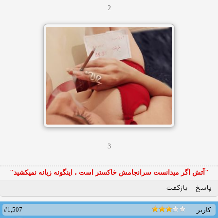
2
3
"آتش اگر ميدانست سرانجامش خاكستر است ، اينگونه زبانه نميكشيد"
پاسخ
بازگفت
#1,507
کاربر