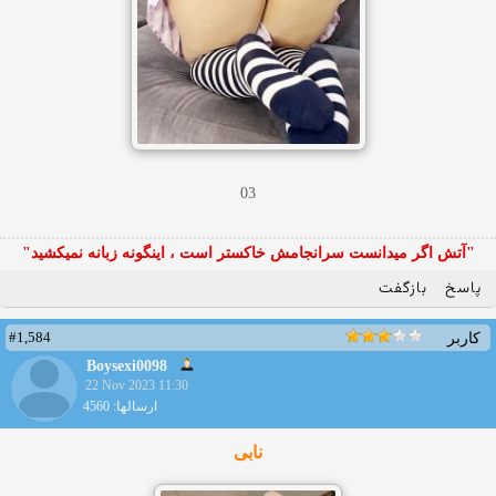
03
"آتش اگر ميدانست سرانجامش خاكستر است ، اينگونه زبانه نميكشيد"
پاسخ
بازگفت
#1,584
کاربر
Boysexi0098
22 Nov 2023 11:30
ارسالها: 4560
نابی