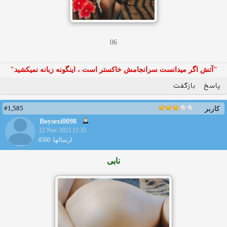
06
"آتش اگر ميدانست سرانجامش خاكستر است ، اينگونه زبانه نميكشيد"
پاسخ
بازگفت
#1,585
کاربر
Boysexi0098
22 Nov 2023 11:35
ارسالها: 4560
نابی