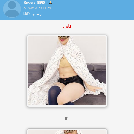
Boysexi0098
22 Nov 2023 11:25
ارسالها: 4560
نابی
01