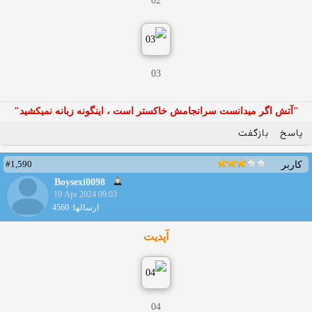
02
03
"آتش اگر ميدانست سرانجامش خاكستر است ، اينگونه زبانه نميكشيد"
پاسخ
بازگفت
#1,590
کاربر
Boysexi0098
19 Apr 2024 09:03
ارسالها: 4560
آپدیت
04