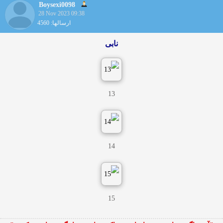
Boysexi0098
28 Nov 2023 09:38
ارسالها: 4560
نابی
13
14
15