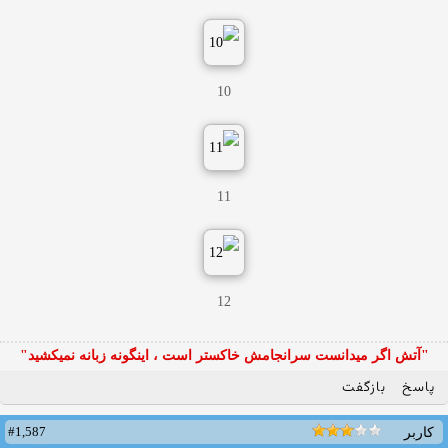
10
11
12
"آتش اگر ميدانست سرانجامش خاكستر است ، اينگونه زبانه نميكشيد"
پاسخ
بازگفت
#1,587
کاربر