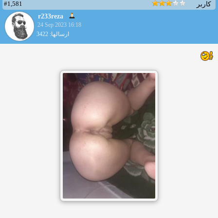
#1,581
کاربر
r233reza
24 Sep 2023 16:18
ارسالها: 3422