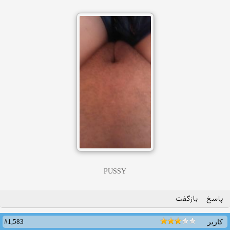
PUSSY
پاسخ
بازگفت
#1,583
کاربر