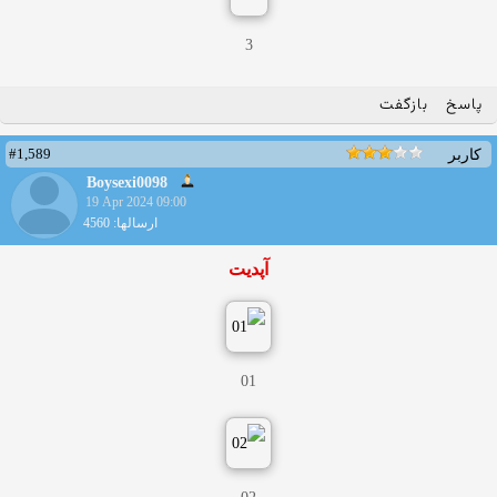
3
پاسخ
بازگفت
#1,589
کاربر
Boysexi0098
19 Apr 2024 09:00
ارسالها: 4560
آپدیت
01