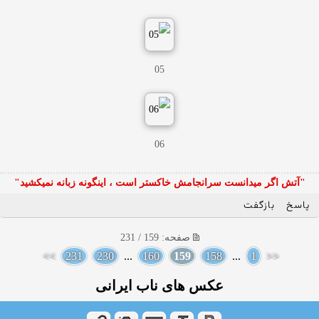
05
06
"آتش اگر ميدانست سرانجامش خاكستر است ، اينگونه زبانه نميكشيد"
پاسخ
بازگفت
صفحه: 159 / 231
>>
231
230
...
160
159
158
...
1
<<
عکس های ناب ایرانی