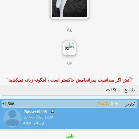
08
09
"آتش اگر ميدانست سرانجامش خاكستر است ، اينگونه زبانه نميكشيد"
پاسخ
بازگفت
#1,586
کاربر
Boysexi0098
22 Nov 2023 11:39
ارسالها: 4560
نابی