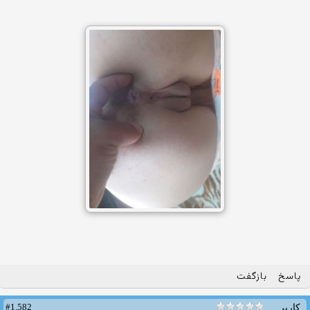
پاسخ
بازگفت
#1,582
کاربر