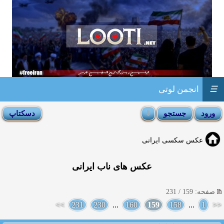
☰
انجمن لوتی
عکس سکسی ایرانی
عکس های ناب ایرانی
صفحه: 159 / 231
>>
231
230
...
160
159
158
...
1
<<