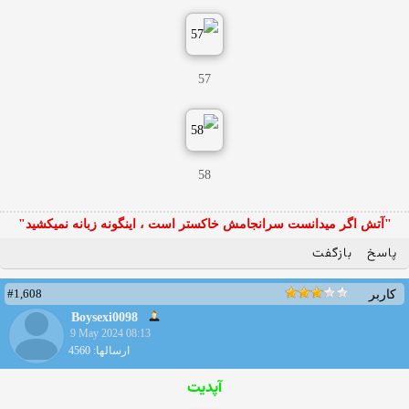
57
58
"آتش اگر ميدانست سرانجامش خاكستر است ، اينگونه زبانه نميكشيد"
پاسخ
بازگفت
#1,608
کاربر
Boysexi0098
9 May 2024 08:13
ارسالها: 4560
آپدیت