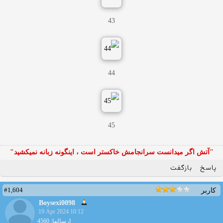
43
44
45
"آتش اگر ميدانست سرانجامش خاكستر است ، اينگونه زبانه نميكشيد"
پاسخ
بازگفت
#1,604
کاربر
Boysexi0098
19 Apr 2024 10:12
ارسالها: 4560