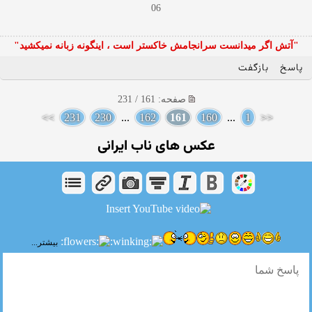
06
"آتش اگر ميدانست سرانجامش خاكستر است ، اينگونه زبانه نميكشيد"
پاسخ
بازگفت
صفحه: 161 / 231
>>
231
230
...
162
161
160
...
1
<<
عکس های ناب ایرانی
بیشتر...