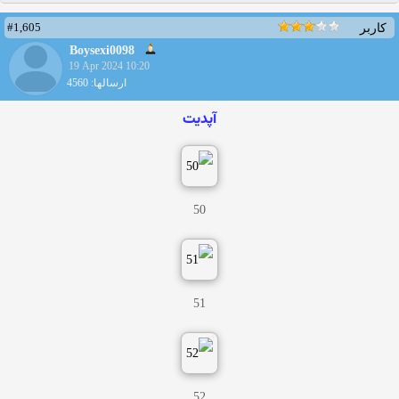
#1,605
کاربر
Boysexi0098
19 Apr 2024 10:20
ارسالها: 4560
آپدیت
50
51
52