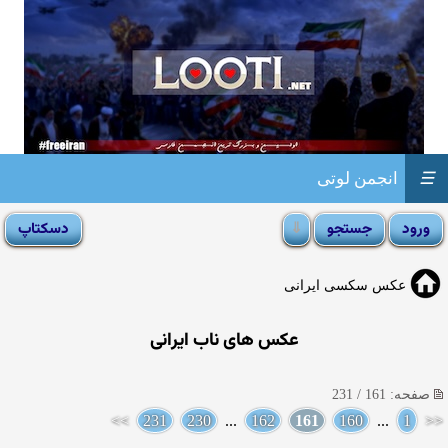
☰
انجمن لوتی
عکس سکسی ایرانی
عکس های ناب ایرانی
صفحه: 161 / 231
>>
231
230
...
162
161
160
...
1
<<