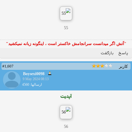
55
"آتش اگر ميدانست سرانجامش خاكستر است ، اينگونه زبانه نميكشيد"
پاسخ
بازگفت
#1,607
کاربر
Boysexi0098
9 May 2024 08:13
ارسالها: 4560
آپدیت
56