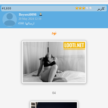
#1,610
کاربر
Boysexi0098
20 May 2024 12:19
ارسالها: 4560
نود
04