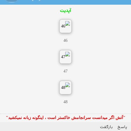
آپدیت
46
47
48
"آتش اگر ميدانست سرانجامش خاكستر است ، اينگونه زبانه نميكشيد"
پاسخ
بازگفت