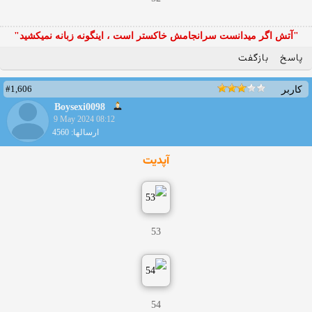
"آتش اگر ميدانست سرانجامش خاكستر است ، اينگونه زبانه نميكشيد"
پاسخ
بازگفت
#1,606
کاربر
Boysexi0098
9 May 2024 08:12
ارسالها: 4560
آپدیت
53
54