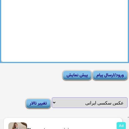
|
Moderator List
|
FAQ
|
How To
|
Rules
|
News
|
DMCA/Report Abuse (گزارش)