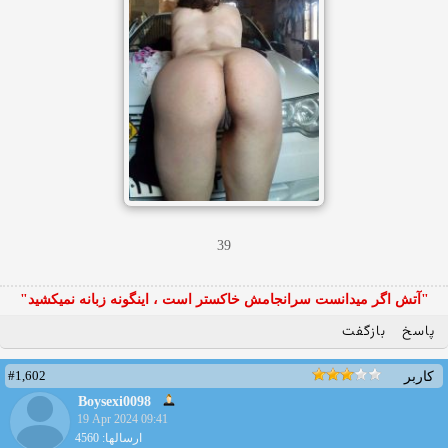
39
"آتش اگر ميدانست سرانجامش خاكستر است ، اينگونه زبانه نميكشيد"
پاسخ
بازگفت
#1,602
کاربر
Boysexi0098
19 Apr 2024 09:41
ارسالها: 4560