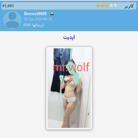
#1,601
کاربر
Boysexi0098
19 Apr 2024 09:24
ارسالها: 4560
آپدیت