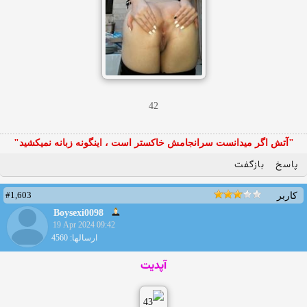
42
"آتش اگر ميدانست سرانجامش خاكستر است ، اينگونه زبانه نميكشيد"
پاسخ
بازگفت
#1,603
کاربر
Boysexi0098
19 Apr 2024 09:42
ارسالها: 4560
آپدیت