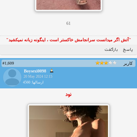
61
"آتش اگر ميدانست سرانجامش خاكستر است ، اينگونه زبانه نميكشيد"
پاسخ
بازگفت
#1,609
کاربر
Boysexi0098
20 May 2024 12:15
ارسالها: 4560
نود