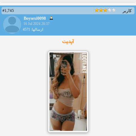
#1,745
کاربر
Boysexi0098
16 Jul 2024 20:37
ارسالها: 4571
آپدیت