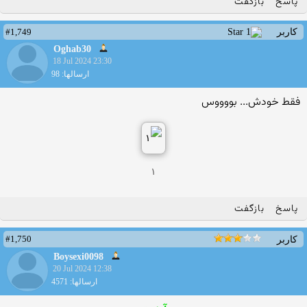
پاسخ
بازگفت
#1,749
کاربر
Oghab30
18 Jul 2024 23:30
ارسالها: 98
فقط خودش... بووووس
۱
پاسخ
بازگفت
#1,750
کاربر
Boysexi0098
20 Jul 2024 12:38
ارسالها: 4571