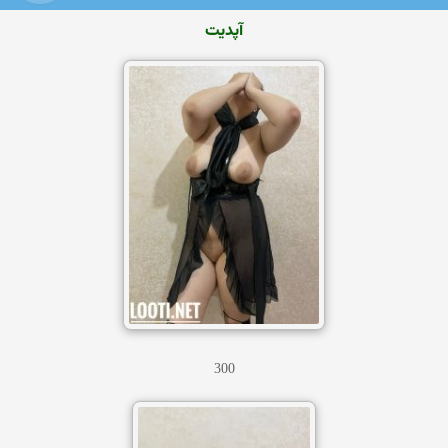
آپدیت
300