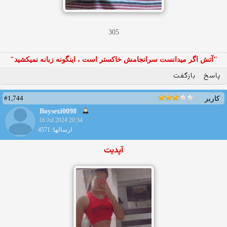
305
"آتش اگر ميدانست سرانجامش خاكستر است ، اينگونه زبانه نميكشيد"
پاسخ
بازگفت
#1,744
کاربر
Boysexi0098
16 Jul 2024 20:34
ارسالها: 4571
آپدیت