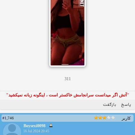
311
"آتش اگر ميدانست سرانجامش خاكستر است ، اينگونه زبانه نميكشيد"
پاسخ
بازگفت
#1,746
کاربر
Boysexi0098
16 Jul 2024 20:45