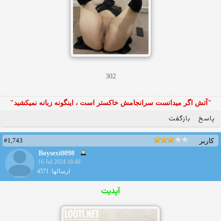
302
"آتش اگر ميدانست سرانجامش خاكستر است ، اينگونه زبانه نميكشيد"
پاسخ
بازگفت
#1,743
کاربر
Boysexi0098
16 Jul 2024 18:40
ارسالها: 4571
آپدیت