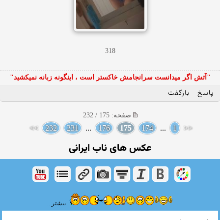
318
"آتش اگر ميدانست سرانجامش خاكستر است ، اينگونه زبانه نميكشيد"
پاسخ
بازگفت
صفحه: 175 / 232
>>
232
231
...
176
175
174
...
1
<<
عکس های ناب ایرانی
بیشتر...