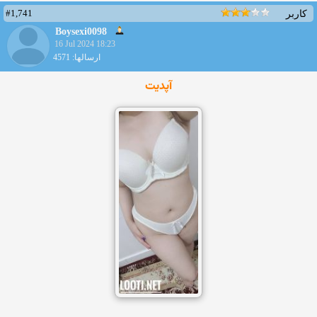
#1,741
کاربر
Boysexi0098
16 Jul 2024 18:23
ارسالها: 4571
آپدیت