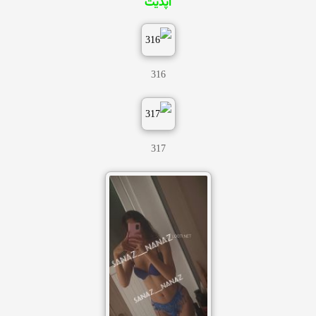
آپدیت
316
317