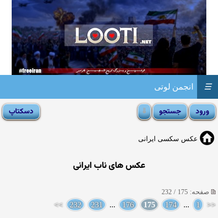
☰
انجمن لوتی
عکس سکسی ایرانی
عکس های ناب ایرانی
صفحه: 175 / 232
>>
232
231
...
176
175
174
...
1
<<