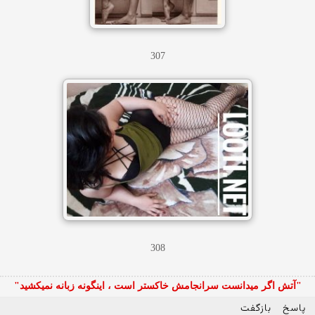
307
308
"آتش اگر ميدانست سرانجامش خاكستر است ، اينگونه زبانه نميكشيد"
پاسخ
بازگفت