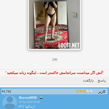
299
"آتش اگر ميدانست سرانجامش خاكستر است ، اينگونه زبانه نميكشيد"
پاسخ
بازگفت
#1,742
کاربر
Boysexi0098
16 Jul 2024 18:36
ارسالها: 4571