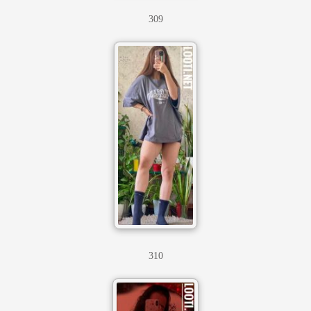
309
310