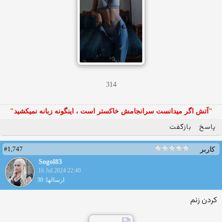
314
"آتش اگر ميدانست سرانجامش خاكستر است ، اينگونه زبانه نميكشيد"
پاسخ
بازگفت
#1,747
کاربر
Sogol83
16 Jul 2024 22:40
ارسالها: 30
کردن زنم