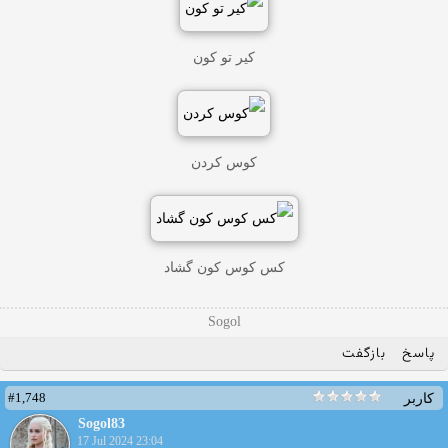
کیر تو کون
کوس کردن
کس کوس کون گشاد
Sogol
پاسخ
بازگفت
#1,748
کاربر
Sogol83
17 Jul 2024 23:04