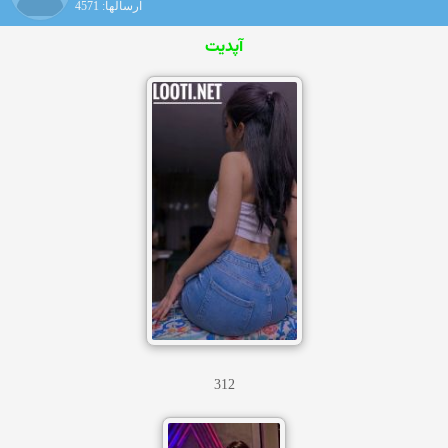
ارسالها: 4571
آپدیت
312