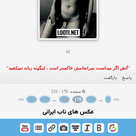
42
"آتش اگر ميدانست سرانجامش خاكستر است ، اينگونه زبانه نميكشيد"
پاسخ
بازگفت
صفحه: 179 / 231
>>
231
230
...
180
179
178
...
1
<<
عکس های ناب ایرانی