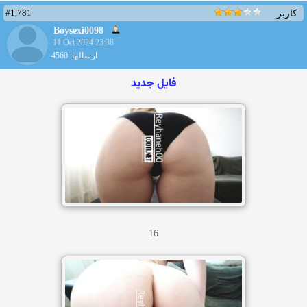
#1,781
کاربر
Boysexi0098
11 Oct 2024 23:38
ارسالها: 4560
فایل جدید
16