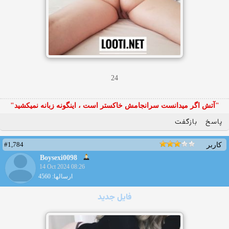
24
"آتش اگر ميدانست سرانجامش خاكستر است ، اينگونه زبانه نميكشيد"
پاسخ
بازگفت
#1,784
کاربر
Boysexi0098
14 Oct 2024 08:26
ارسالها: 4560
فایل جدید