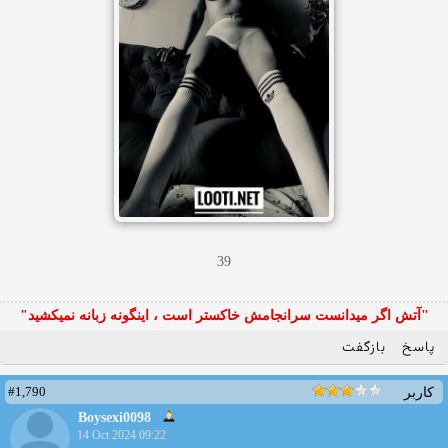
39
"آتش اگر ميدانست سرانجامش خاكستر است ، اينگونه زبانه نميكشيد"
پاسخ
بازگفت
#1,790
کاربر
Boysexi0098
14 Oct 2024 09:22