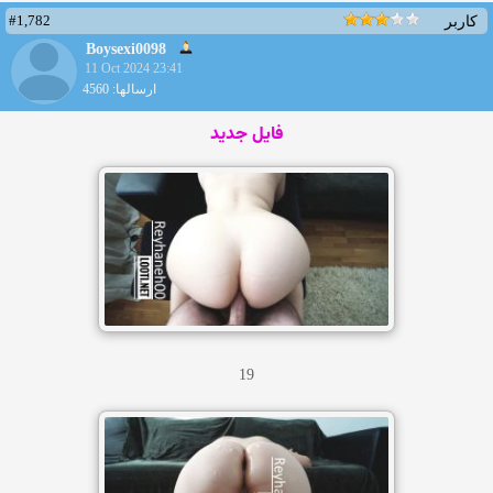
#1,782
کاربر
Boysexi0098
11 Oct 2024 23:41
ارسالها: 4560
فایل جدید
19