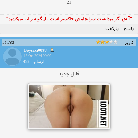
21
"آتش اگر ميدانست سرانجامش خاكستر است ، اينگونه زبانه نميكشيد"
پاسخ
بازگفت
#1,783
کاربر
Boysexi0098
12 Oct 2024 00:00
ارسالها: 4560
فایل جدید