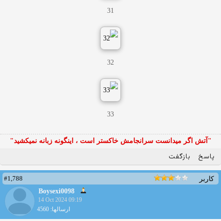
31
32
33
"آتش اگر ميدانست سرانجامش خاكستر است ، اينگونه زبانه نميكشيد"
پاسخ
بازگفت
#1,788
کاربر
Boysexi0098
14 Oct 2024 09:19
ارسالها: 4560