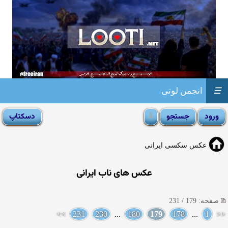
☰
انجمن لوتی
عکس سکسی ایرانی
عکس های ناب ایرانی
صفحه: 179 / 231
>>
231
230
...
180
179
178
...
1
<<