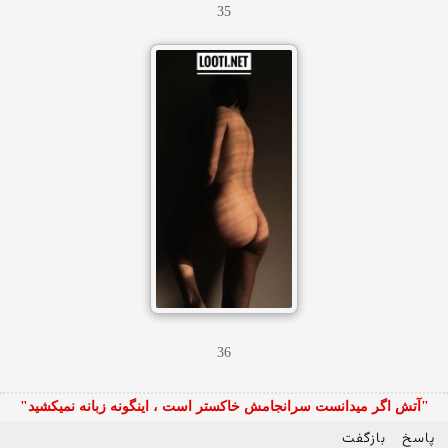
35
36
"آتش اگر ميدانست سرانجامش خاكستر است ، اينگونه زبانه نميكشيد"
پاسخ
بازگفت