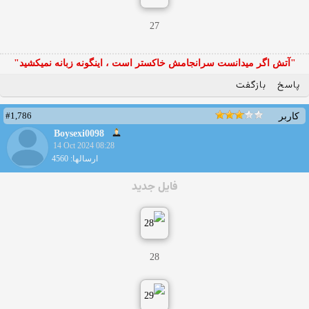
27
"آتش اگر ميدانست سرانجامش خاكستر است ، اينگونه زبانه نميكشيد"
پاسخ
بازگفت
#1,786
کاربر
Boysexi0098
14 Oct 2024 08:28
ارسالها: 4560
فایل جدید
28