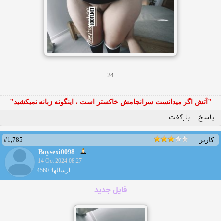
24
"آتش اگر ميدانست سرانجامش خاكستر است ، اينگونه زبانه نميكشيد"
پاسخ
بازگفت
#1,785
کاربر
Boysexi0098
14 Oct 2024 08:27
ارسالها: 4560
فایل جدید