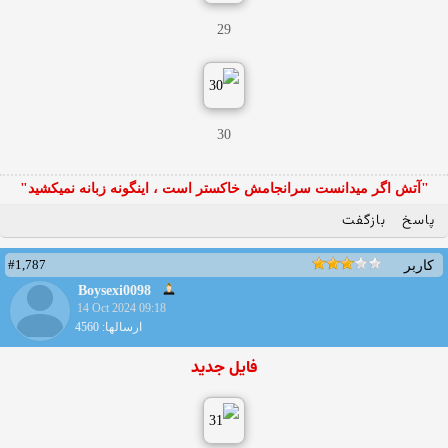
29
30
"آتش اگر ميدانست سرانجامش خاكستر است ، اينگونه زبانه نميكشيد"
پاسخ
بازگفت
#1,787
کاربر
Boysexi0098
14 Oct 2024 09:18
ارسالها: 4560
فایل جدید