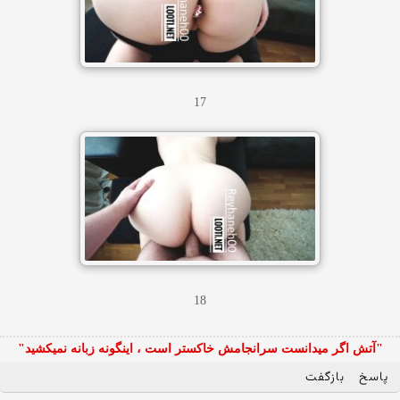
17
18
"آتش اگر ميدانست سرانجامش خاكستر است ، اينگونه زبانه نميكشيد"
پاسخ
بازگفت