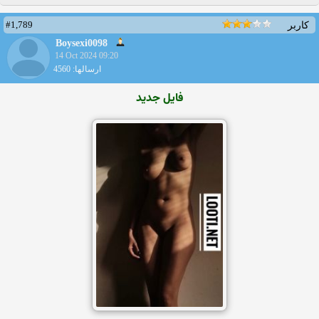
#1,789
کاربر
Boysexi0098
14 Oct 2024 09:20
ارسالها: 4560
فایل جدید