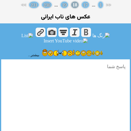
>>
231
230
...
19
18
17
...
1
<<
عکس های ناب ایرانی
بیشتر...