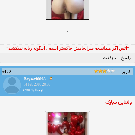
۴
"آتش اگر ميدانست سرانجامش خاكستر است ، اينگونه زبانه نميكشيد"
پاسخ
بازگفت
#180
کاربر
Boysexi0098
14 Feb 2018 20:38
ارسالها: 4560
ولنتاین مبارک