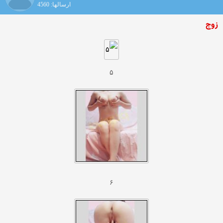
ارسالها: 4560
زوج
۵
۶