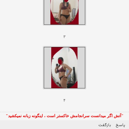
۳
۴
"آتش اگر ميدانست سرانجامش خاكستر است ، اينگونه زبانه نميكشيد"
پاسخ
بازگفت