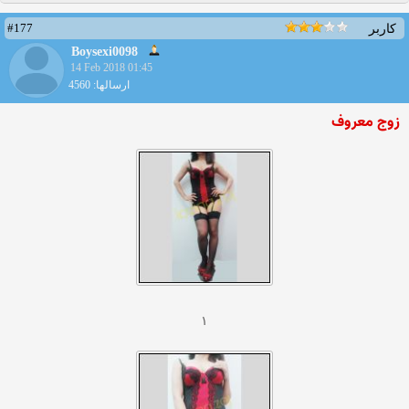
#177
کاربر
Boysexi0098
14 Feb 2018 01:45
ارسالها: 4560
زوج معروف
۱