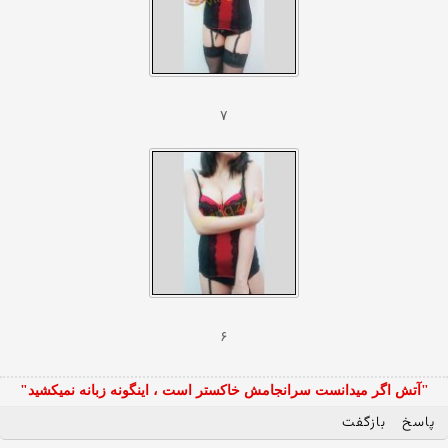
۷
۶
"آتش اگر ميدانست سرانجامش خاكستر است ، اينگونه زبانه نميكشيد"
پاسخ
بازگفت