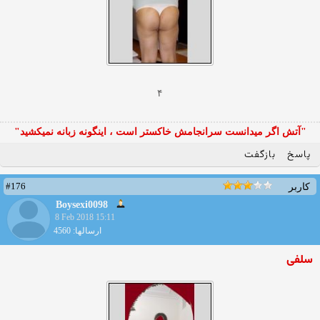
۴
"آتش اگر ميدانست سرانجامش خاكستر است ، اينگونه زبانه نميكشيد"
پاسخ
بازگفت
#176
کاربر
Boysexi0098
8 Feb 2018 15:11
ارسالها: 4560
سلفی