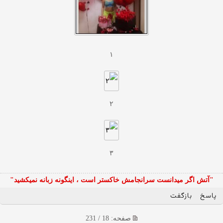
۱
۲
۳
"آتش اگر ميدانست سرانجامش خاكستر است ، اينگونه زبانه نميكشيد"
پاسخ
بازگفت
صفحه: 18 / 231