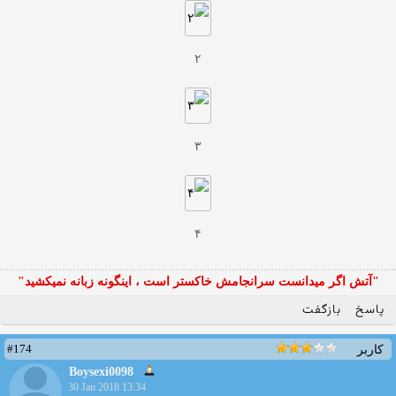
۲
۳
۴
"آتش اگر ميدانست سرانجامش خاكستر است ، اينگونه زبانه نميكشيد"
پاسخ
بازگفت
#174
کاربر
Boysexi0098
30 Jan 2018 13:34