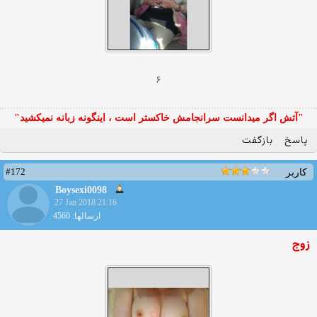
۶
"آتش اگر ميدانست سرانجامش خاكستر است ، اينگونه زبانه نميكشيد"
پاسخ
بازگفت
#172
کاربر
Boysexi0098
27 Jan 2018 21:16
ارسالها: 4560
زوج