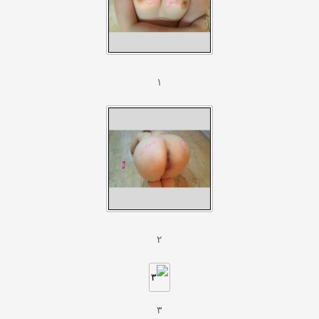
۱
۲
۳