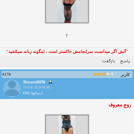
۴
"آتش اگر ميدانست سرانجامش خاكستر است ، اينگونه زبانه نميكشيد"
پاسخ
بازگفت
#178
کاربر
Boysexi0098
14 Feb 2018 01:46
ارسالها: 4560
زوج معروف