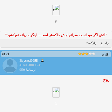
۴
"آتش اگر ميدانست سرانجامش خاكستر است ، اينگونه زبانه نميكشيد"
پاسخ
بازگفت
#173
کاربر
Boysexi0098
30 Jan 2018 13:33
ارسالها: 4560
زوج
۱