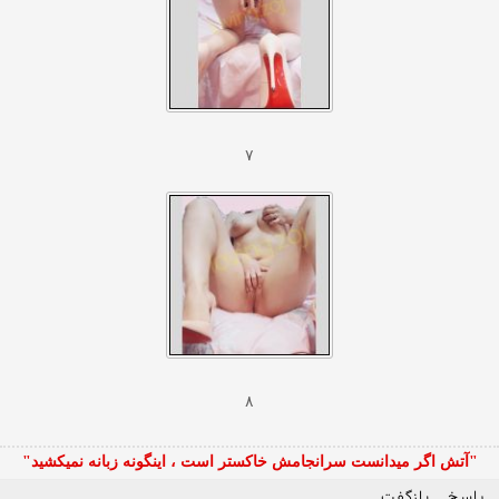
۷
۸
"آتش اگر ميدانست سرانجامش خاكستر است ، اينگونه زبانه نميكشيد"
پاسخ
بازگفت