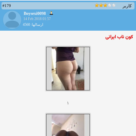
#179
کاربر
Boysexi0098
14 Feb 2018 01:57
ارسالها: 4560
کون ناب ایرانی
۱