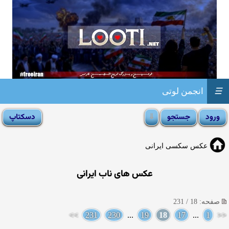
☰
انجمن لوتی
عکس سکسی ایرانی
عکس های ناب ایرانی
صفحه: 18 / 231
>>
231
230
...
19
18
17
...
1
<<