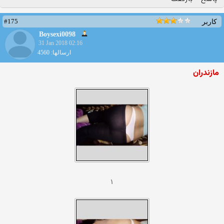
#175
کاربر
Boysexi0098
31 Jan 2018 02:16
ارسالها: 4560
مازندران
۱