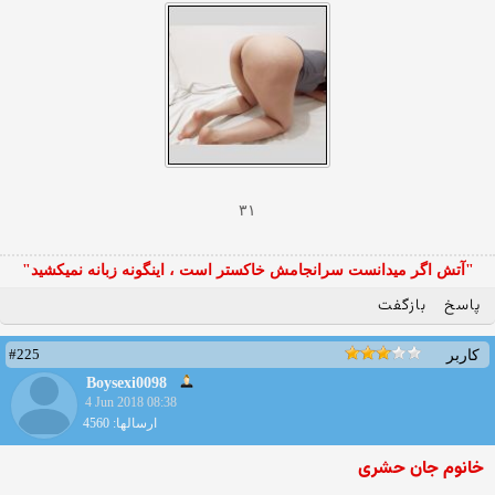
۳۱
"آتش اگر ميدانست سرانجامش خاكستر است ، اينگونه زبانه نميكشيد"
پاسخ
بازگفت
#225
کاربر
Boysexi0098
4 Jun 2018 08:38
ارسالها: 4560
خانوم جان حشری