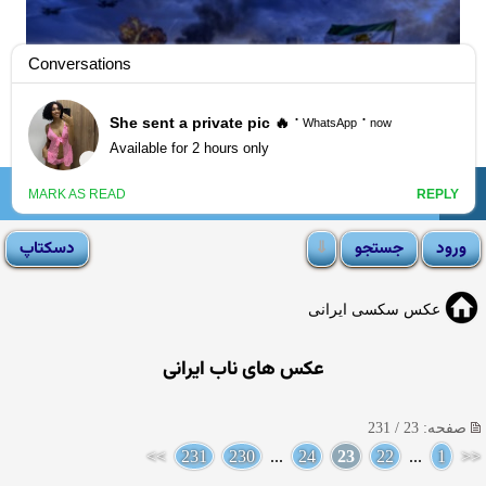
☰
انجمن لوتی
عکس سکسی ایرانی
عکس های ناب ایرانی
صفحه: 23 / 231
>>
231
230
...
24
23
22
...
1
<<