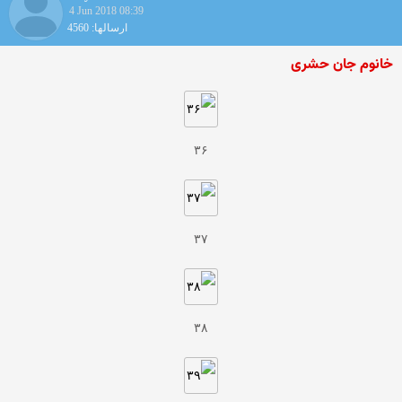
4 Jun 2018 08:39
ارسالها: 4560
خانوم جان حشری
۳۶
۳۷
۳۸