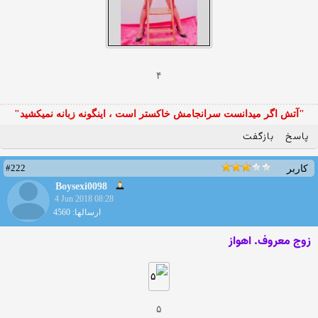
۴
"آتش اگر ميدانست سرانجامش خاكستر است ، اينگونه زبانه نميكشيد"
پاسخ
بازگفت
#222
کاربر
Boysexi0098
4 Jun 2018 08:28
ارسالها: 4560
زوج معروف. اهواز
۵