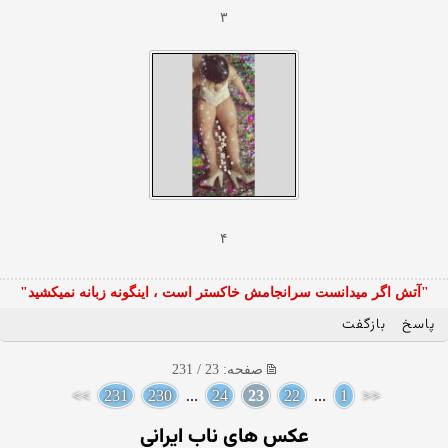
۳
۴
"آتش اگر ميدانست سرانجامش خاكستر است ، اينگونه زبانه نميكشيد"
پاسخ
بازگفت
صفحه: 23 / 231
>>
231
230
...
24
23
22
...
1
<<
عکس های ناب ایرانی