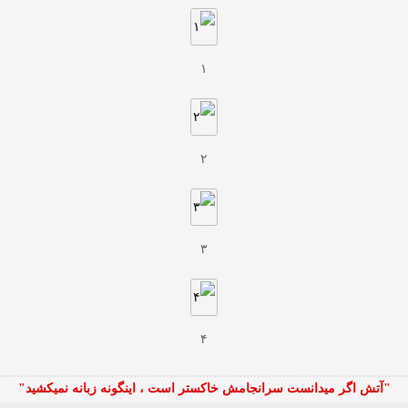
۱
۲
۳
۴
"آتش اگر ميدانست سرانجامش خاكستر است ، اينگونه زبانه نميكشيد"