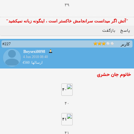
۳۹
"آتش اگر ميدانست سرانجامش خاكستر است ، اينگونه زبانه نميكشيد"
پاسخ
بازگفت
#227
کاربر
Boysexi0098
4 Jun 2018 08:40
ارسالها: 4560
خانوم جان حشری
۴۰
۴۱