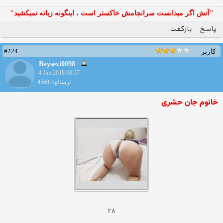
"آتش اگر ميدانست سرانجامش خاكستر است ، اينگونه زبانه نميكشيد"
پاسخ
بازگفت
#224
کاربر
Boysexi0098
4 Jun 2018 08:37
ارسالها: 4560
خانوم جان حشری
۲۸