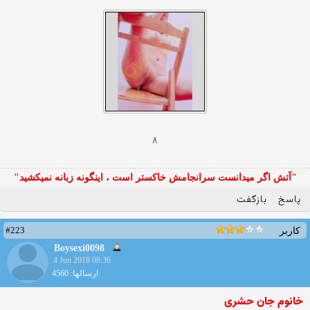
۸
"آتش اگر ميدانست سرانجامش خاكستر است ، اينگونه زبانه نميكشيد"
پاسخ
بازگفت
#223
کاربر
Boysexi0098
4 Jun 2018 08:36
ارسالها: 4560
خانوم جان حشری