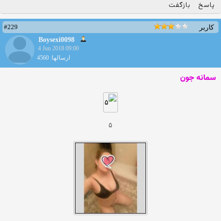
پاسخ
بازگفت
#229
کاربر
Boysexi0098
4 Jun 2018 09:00
ارسالها: 4560
سمانه جون
۵