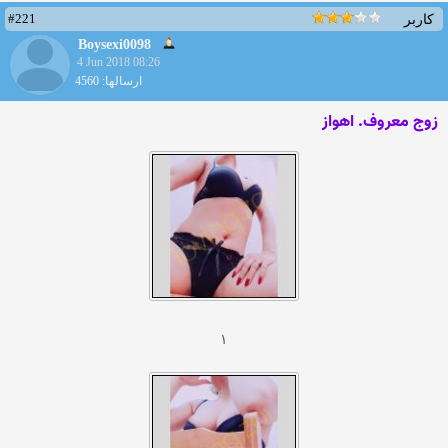
#221
کاربر
Boysexi0098
4 Jun 2018 08:26
ارسالها: 4560
زوج معروف. اهواز
۱