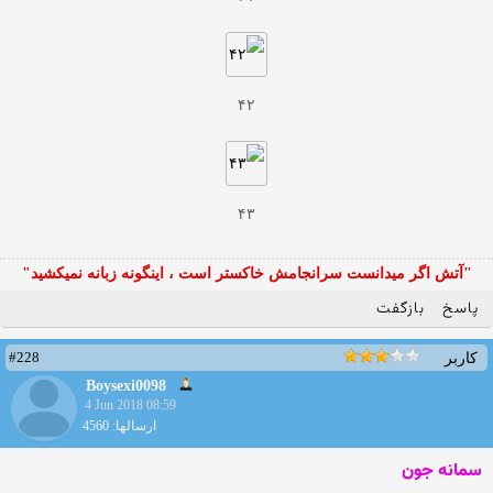
۴۲
۴۳
"آتش اگر ميدانست سرانجامش خاكستر است ، اينگونه زبانه نميكشيد"
پاسخ
بازگفت
#228
کاربر
Boysexi0098
4 Jun 2018 08:59
ارسالها: 4560
سمانه جون