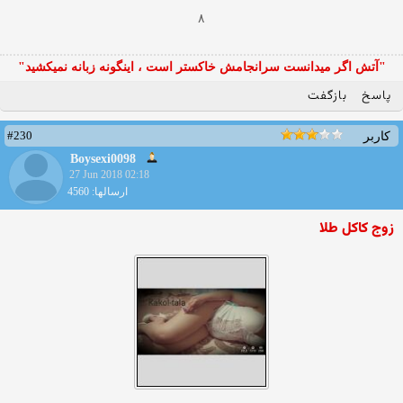
۸
"آتش اگر ميدانست سرانجامش خاكستر است ، اينگونه زبانه نميكشيد"
پاسخ
بازگفت
#230
کاربر
Boysexi0098
27 Jun 2018 02:18
ارسالها: 4560
زوج کاکل طلا