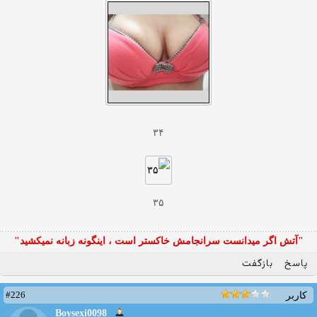
۳۴
۳۵
"آتش اگر ميدانست سرانجامش خاكستر است ، اينگونه زبانه نميكشيد"
پاسخ
بازگفت
#226
کاربر
Boysexi0098