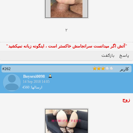
۲
"آتش اگر ميدانست سرانجامش خاكستر است ، اينگونه زبانه نميكشيد"
پاسخ
بازگفت
#262
کاربر
Boysexi0098
14 Sep 2018 14:05
ارسالها: 4560
زوج