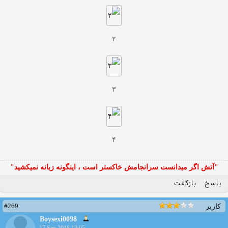
۲
۳
۴
"آتش اگر ميدانست سرانجامش خاكستر است ، اينگونه زبانه نميكشيد"
پاسخ
بازگفت
#269
کاربر
Boysexi0098