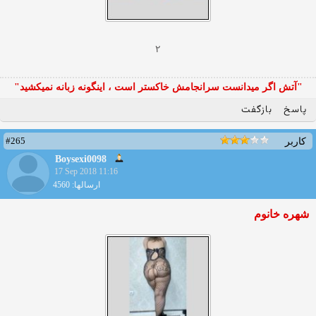
۲
"آتش اگر ميدانست سرانجامش خاكستر است ، اينگونه زبانه نميكشيد"
پاسخ
بازگفت
#265
کاربر
Boysexi0098
17 Sep 2018 11:16
ارسالها: 4560
شهره خانوم