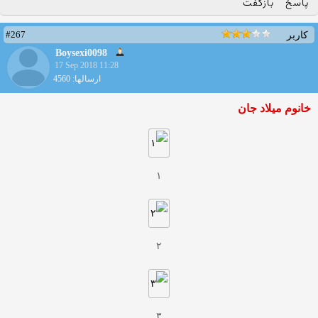
پاسخ
بازگفت
#267
کاربر
Boysexi0098
17 Sep 2018 11:28
ارسالها: 4560
خانوم میلاد جان
۱
۲
۳