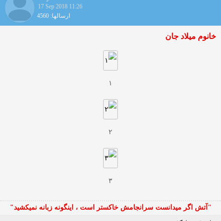
17 Sep 2018 11:26
ارسالها: 4560
خانوم میلاد جان
۱
۲
۳
"آتش اگر ميدانست سرانجامش خاكستر است ، اينگونه زبانه نميكشيد"