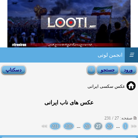
☰
انجمن لوتی
عکس سکسی ایرانی
عکس های ناب ایرانی
صفحه: 27 / 231
>>
231
230
...
28
27
26
...
1
<<