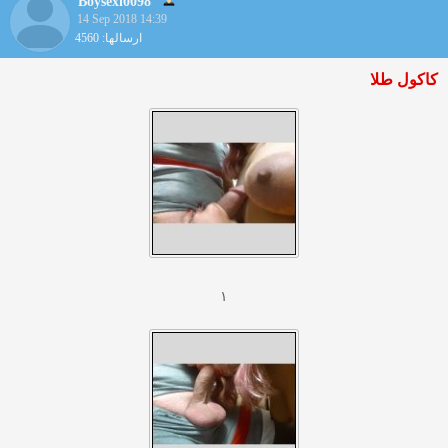
Boysexi0098
14 Sep 2018 14:39
ارسالها: 4560
کاکول طلا
۱