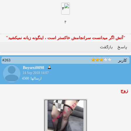
۴
"آتش اگر ميدانست سرانجامش خاكستر است ، اينگونه زبانه نميكشيد"
پاسخ
بازگفت
#263
کاربر
Boysexi0098
14 Sep 2018 14:07
ارسالها: 4560
زوج