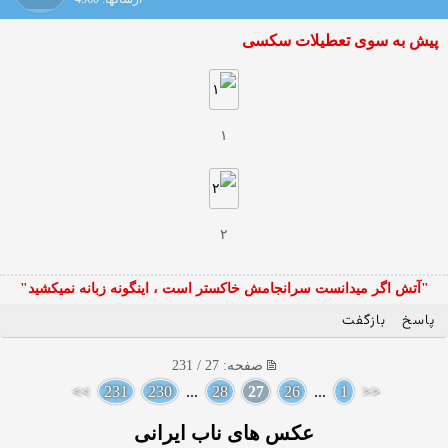
پیش به سوی تعطیلات سکسی
۱
۲
"آتش اگر ميدانست سرانجامش خاكستر است ، اينگونه زبانه نميكشيد"
پاسخ
بازگفت
صفحه: 27 / 231
>>
231
230
...
28
27
26
...
1
<<
عکس های ناب ایرانی