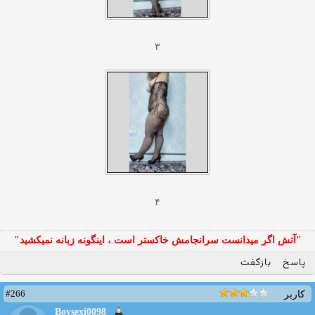
۳
۴
"آتش اگر ميدانست سرانجامش خاكستر است ، اينگونه زبانه نميكشيد"
پاسخ
بازگفت
#266
کاربر
Boysexi0098