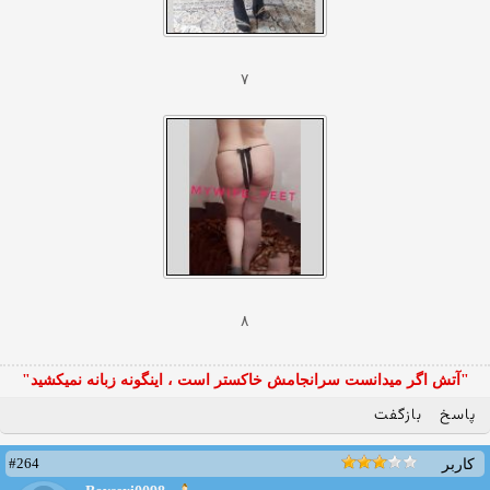
۷
۸
"آتش اگر ميدانست سرانجامش خاكستر است ، اينگونه زبانه نميكشيد"
پاسخ
بازگفت
#264
کاربر