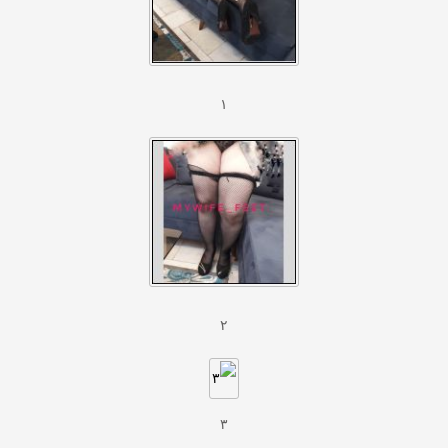
۱
۲
۳