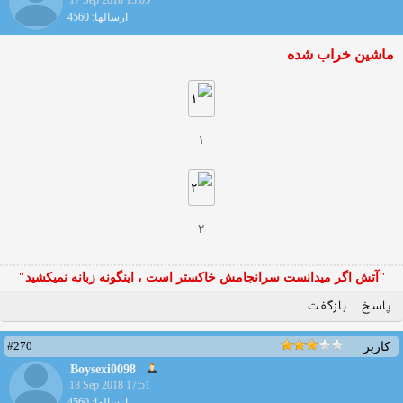
17 Sep 2018 13:05
ارسالها: 4560
ماشین خراب شده
۱
۲
"آتش اگر ميدانست سرانجامش خاكستر است ، اينگونه زبانه نميكشيد"
پاسخ
بازگفت
#270
کاربر
Boysexi0098
18 Sep 2018 17:51
ارسالها: 4560