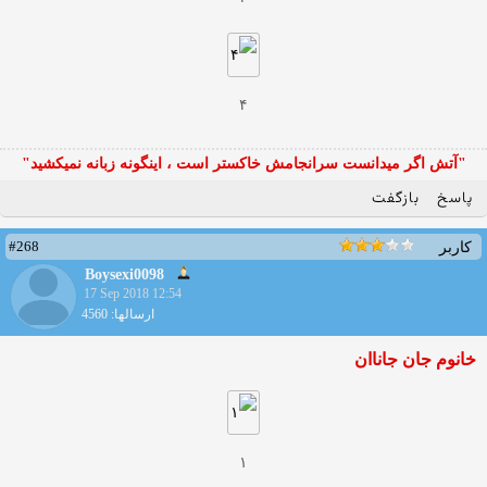
۴
"آتش اگر ميدانست سرانجامش خاكستر است ، اينگونه زبانه نميكشيد"
پاسخ
بازگفت
#268
کاربر
Boysexi0098
17 Sep 2018 12:54
ارسالها: 4560
خانوم جان جاناان
۱