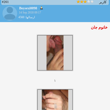
#261
کاربر
Boysexi0098
14 Sep 2018 09:17
ارسالها: 4560
خانوم جان
۱