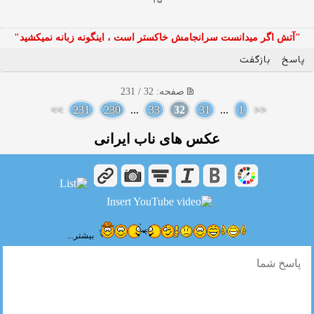
"آتش اگر ميدانست سرانجامش خاكستر است ، اينگونه زبانه نميكشيد"
پاسخ
بازگفت
صفحه: 32 / 231
>>
231
230
...
33
32
31
...
1
<<
عکس های ناب ایرانی
بیشتر...