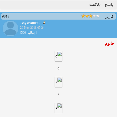
پاسخ
بازگفت
#318
کاربر
Boysexi0098
26 Nov 2018 05:24
ارسالها: 4560
خانوم
۵
۶