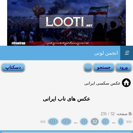
☰
انجمن لوتی
عکس سکسی ایرانی
عکس های ناب ایرانی
صفحه: 32 / 231
>>
231
230
...
33
32
31
...
1
<<