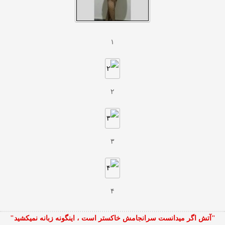
۱
۲
۳
۴
"آتش اگر ميدانست سرانجامش خاكستر است ، اينگونه زبانه نميكشيد"