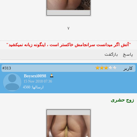
۷
"آتش اگر ميدانست سرانجامش خاكستر است ، اينگونه زبانه نميكشيد"
پاسخ
بازگفت
#313
کاربر
Boysexi0098
15 Nov 2018 07:36
ارسالها: 4560
زوج حشری