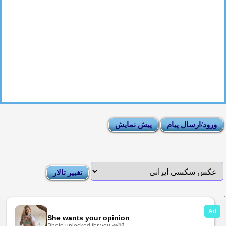
|
Moderator List
|
FAQ
|
How To
|
Rules
|
News
|
DMCA/Report Abuse (گزارش)
Sexy Pictures Archive
|
Adult Forums
|
Advertise on Looti