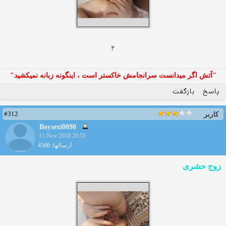
۴
"آتش اگر ميدانست سرانجامش خاكستر است ، اينگونه زبانه نميكشيد"
پاسخ
بازگفت
#312
کاربر
Boysexi0098
11 Nov 2018 20:55
ارسالها: 4560
زوج حشری