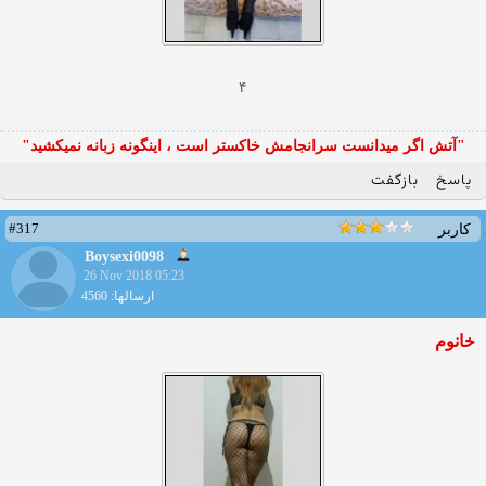
۴
"آتش اگر ميدانست سرانجامش خاكستر است ، اينگونه زبانه نميكشيد"
پاسخ
بازگفت
#317
کاربر
Boysexi0098
26 Nov 2018 05:23
ارسالها: 4560
خانوم