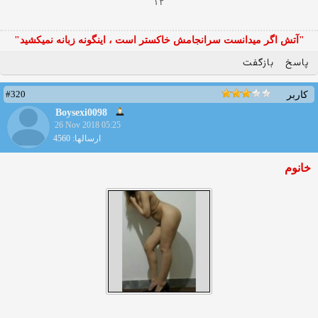
۱۲
"آتش اگر ميدانست سرانجامش خاكستر است ، اينگونه زبانه نميكشيد"
پاسخ
بازگفت
#320
کاربر
Boysexi0098
26 Nov 2018 05:25
ارسالها: 4560
خانوم