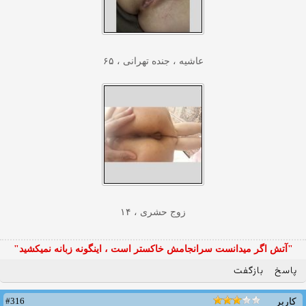
عاشیه ، جنده تهرانی ، ۶۵
زوج حشری ، ۱۴
"آتش اگر ميدانست سرانجامش خاكستر است ، اينگونه زبانه نميكشيد"
پاسخ
بازگفت
#316
کاربر