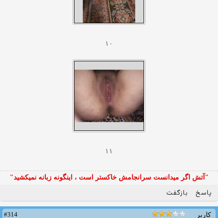
۱۰
۱۱
"آتش اگر ميدانست سرانجامش خاكستر است ، اينگونه زبانه نميكشيد"
پاسخ
بازگفت
#314
کاربر