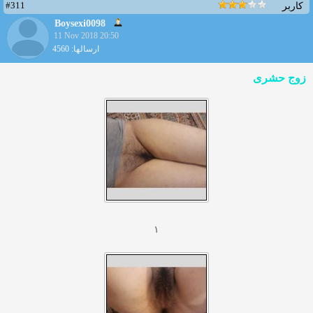
#311
کاربر
Boysexi0098
11 Nov 2018 20:50
ارسالها: 4560
زوج حشری
۱