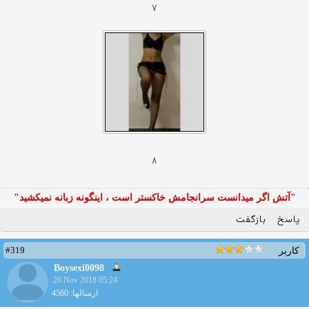
۷
۸
"آتش اگر ميدانست سرانجامش خاكستر است ، اينگونه زبانه نميكشيد"
پاسخ
بازگفت
#319
کاربر
Boysexi0098
26 Nov 2018 05:24
ارسالها: 4560