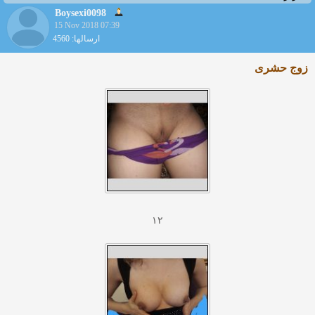
Boysexi0098
15 Nov 2018 07:39
ارسالها: 4560
زوج حشری
۱۲