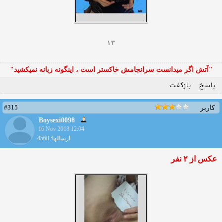
۱۳
"آتش اگر ميدانست سرانجامش خاكستر است ، اينگونه زبانه نميكشيد"
پاسخ
بازگفت
#315
کاربر
Boysexi0098
16 Nov 2018 12:04
ارسالها: 4560
عکس از ۲ نفر