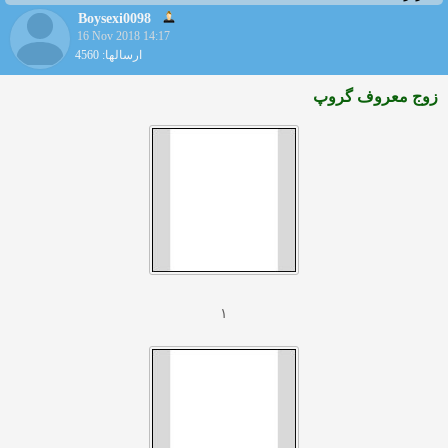
Boysexi0098
16 Nov 2018 14:17
ارسالها: 4560
زوج معروف گروپ
۱