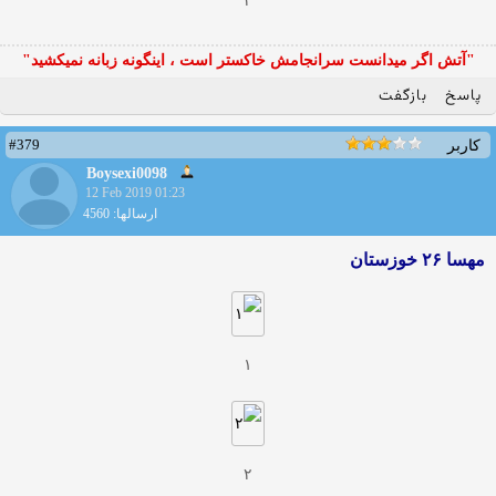
۲
"آتش اگر ميدانست سرانجامش خاكستر است ، اينگونه زبانه نميكشيد"
پاسخ
بازگفت
#379
کاربر
Boysexi0098
12 Feb 2019 01:23
ارسالها: 4560
مهسا ۲۶ خوزستان
۱
۲