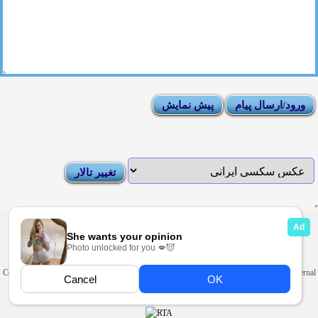
|
Moderator List
|
FAQ
|
How To
|
Rules
|
News
|
DMCA/Report Abuse (گزارش)
Sexy Pictures Archive
|
Adult Forums
|
Advertise on Looti
Copyright © 2009-2025
Looti.net
. Looti Forums is not responsible for the content of external
sites