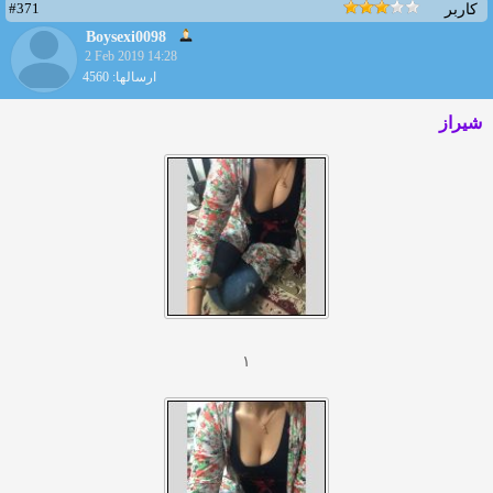
#371
کاربر
Boysexi0098
2 Feb 2019 14:28
ارسالها: 4560
شیراز
۱