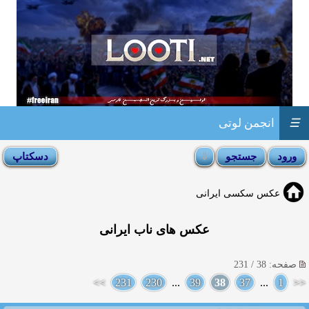
☰
انجمن لوتی
عکس سکسی ایرانی
عکس های ناب ایرانی
صفحه: 38 / 231
>>
231
230
...
39
38
37
...
1
<<