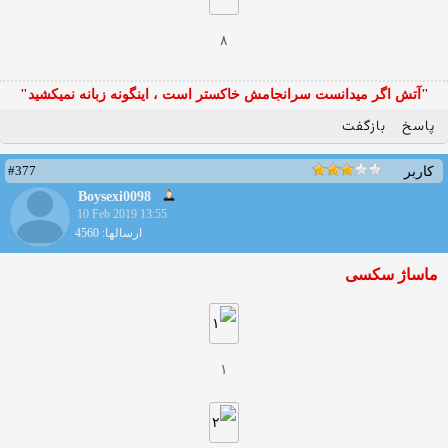
۸
"آتش اگر ميدانست سرانجامش خاكستر است ، اينگونه زبانه نميكشيد"
پاسخ
بازگفت
#377
کاربر
Boysexi0098
10 Feb 2019 13:55
ارسالها: 4560
ماساژ سکسی
۱