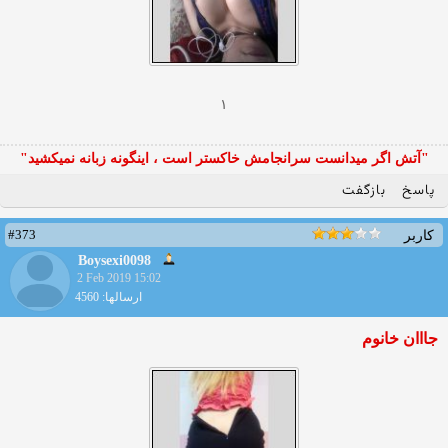
۱
"آتش اگر ميدانست سرانجامش خاكستر است ، اينگونه زبانه نميكشيد"
پاسخ
بازگفت
#373
کاربر
Boysexi0098
2 Feb 2019 15:02
ارسالها: 4560
جااان خانوم