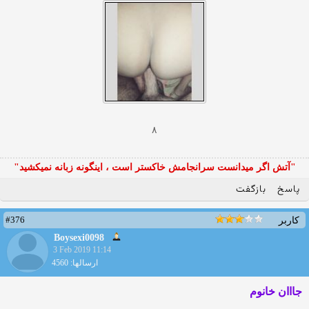
۸
"آتش اگر ميدانست سرانجامش خاكستر است ، اينگونه زبانه نميكشيد"
پاسخ
بازگفت
#376
کاربر
Boysexi0098
3 Feb 2019 11:14
ارسالها: 4560
جااان خانوم