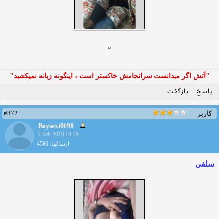
۲
"آتش اگر ميدانست سرانجامش خاكستر است ، اينگونه زبانه نميكشيد"
پاسخ
بازگفت
#372
کاربر
Boysexi0098
2 Feb 2019 14:29
ارسالها: 4560
سلفی