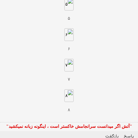
۵
۶
۷
۸
"آتش اگر ميدانست سرانجامش خاكستر است ، اينگونه زبانه نميكشيد"
پاسخ
بازگفت