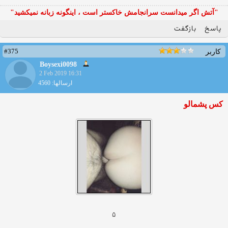
"آتش اگر ميدانست سرانجامش خاكستر است ، اينگونه زبانه نميكشيد"
پاسخ
بازگفت
#375
کاربر
Boysexi0098
2 Feb 2019 16:31
ارسالها: 4560
کس پشمالو
۵