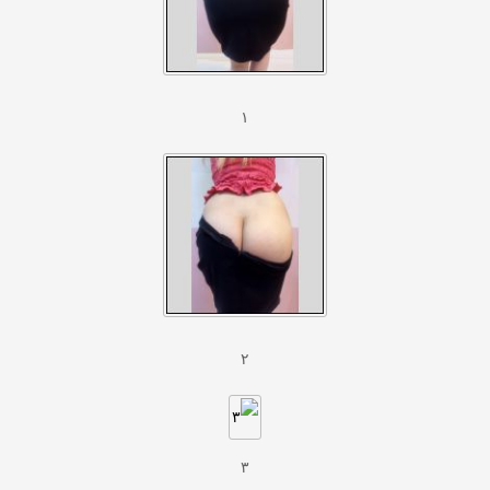
۱
۲
۳