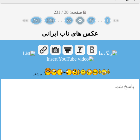
صفحه: 38 / 231
>>
231
230
...
39
38
37
...
1
<<
عکس های ناب ایرانی
بیشتر...