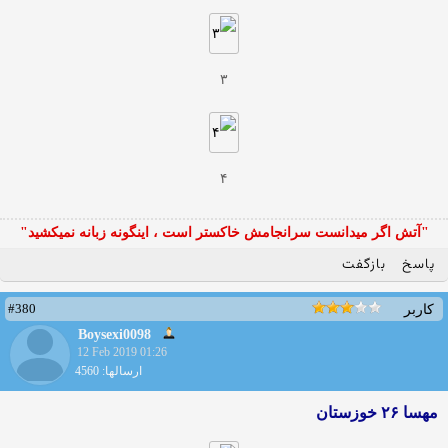
۳
۴
"آتش اگر ميدانست سرانجامش خاكستر است ، اينگونه زبانه نميكشيد"
پاسخ
بازگفت
#380
کاربر
Boysexi0098
12 Feb 2019 01:26
ارسالها: 4560
مهسا ۲۶ خوزستان