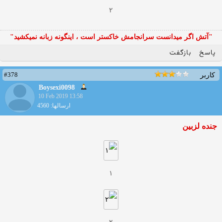
۲
"آتش اگر ميدانست سرانجامش خاكستر است ، اينگونه زبانه نميكشيد"
پاسخ
بازگفت
#378
کاربر
Boysexi0098
10 Feb 2019 13:58
ارسالها: 4560
جنده لزبین
۱