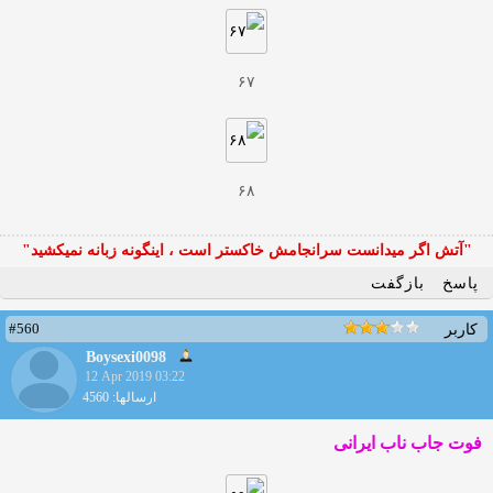
۶۷
۶۸
"آتش اگر ميدانست سرانجامش خاكستر است ، اينگونه زبانه نميكشيد"
پاسخ
بازگفت
#560
کاربر
Boysexi0098
12 Apr 2019 03:22
ارسالها: 4560
فوت جاب ناب ایرانی