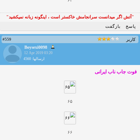
۶۴
"آتش اگر ميدانست سرانجامش خاكستر است ، اينگونه زبانه نميكشيد"
پاسخ
بازگفت
#559
کاربر
Boysexi0098
12 Apr 2019 03:20
ارسالها: 4560
فوت جاب ناب ایرانی
۶۵
۶۶