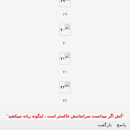
۶۹
۷۰
۷۱
۷۲
"آتش اگر ميدانست سرانجامش خاكستر است ، اينگونه زبانه نميكشيد"
پاسخ
بازگفت