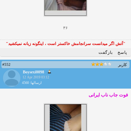
۳۶
"آتش اگر ميدانست سرانجامش خاكستر است ، اينگونه زبانه نميكشيد"
پاسخ
بازگفت
#552
کاربر
Boysexi0098
12 Apr 2019 03:12
ارسالها: 4560
فوت جاب ناب ایرانی