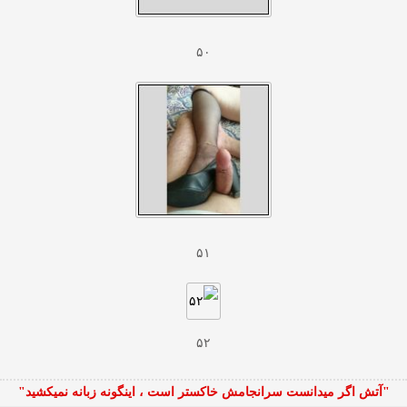
۵۰
۵۱
۵۲
"آتش اگر ميدانست سرانجامش خاكستر است ، اينگونه زبانه نميكشيد"