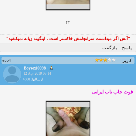
۴۴
"آتش اگر ميدانست سرانجامش خاكستر است ، اينگونه زبانه نميكشيد"
پاسخ
بازگفت
#554
کاربر
Boysexi0098
12 Apr 2019 03:14
ارسالها: 4560
فوت جاب ناب ایرانی