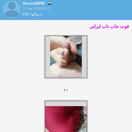
Boysexi0098
12 Apr 2019 03:13
ارسالها: 4560
فوت جاب ناب ایرانی
۴۱