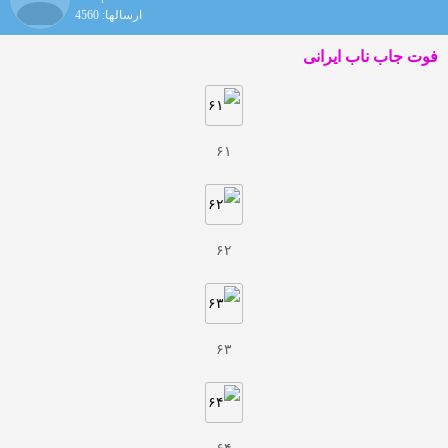
ارسالها: 4560
فوت جاب ناب ایرانی
۶۱
۶۲
۶۳