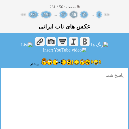
صفحه: 56 / 231
>>
231
230
...
57
56
55
...
1
<<
عکس های ناب ایرانی
بیشتر...