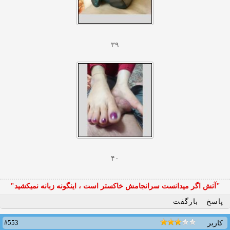
۳۹
۴۰
"آتش اگر ميدانست سرانجامش خاكستر است ، اينگونه زبانه نميكشيد"
پاسخ
بازگفت
#553
کاربر