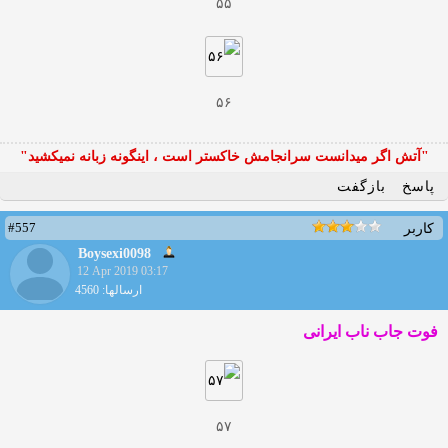
۵۵
۵۶
"آتش اگر ميدانست سرانجامش خاكستر است ، اينگونه زبانه نميكشيد"
پاسخ
بازگفت
#557
کاربر
Boysexi0098
12 Apr 2019 03:17
ارسالها: 4560
فوت جاب ناب ایرانی
۵۷