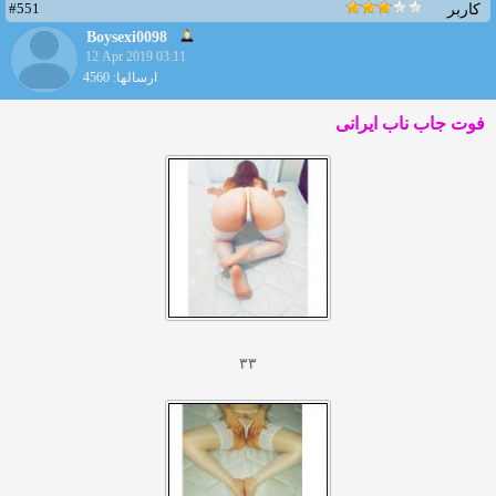
#551
کاربر
Boysexi0098
12 Apr 2019 03:11
ارسالها: 4560
فوت جاب ناب ایرانی
۳۳