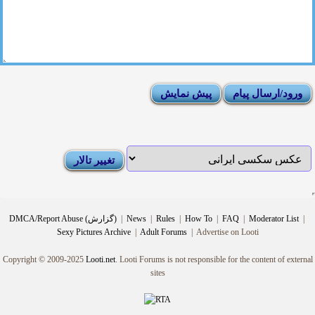
|
Moderator List
|
FAQ
|
How To
|
Rules
|
News
|
DMCA/Report Abuse (گزارش)
Sexy Pictures Archive
|
Adult Forums
|
Advertise on Looti
Copyright © 2009-2025
Looti.net
. Looti Forums is not responsible for the content of external
sites