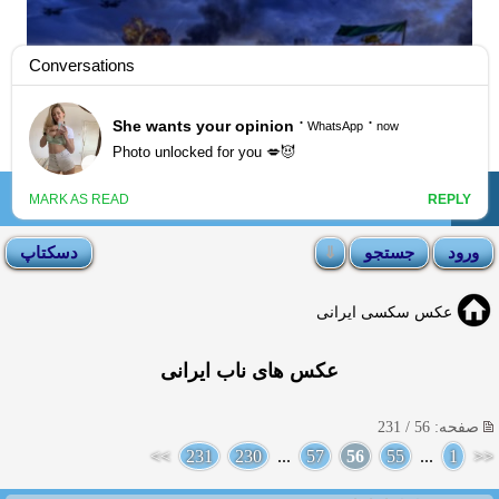
☰
انجمن لوتی
عکس سکسی ایرانی
عکس های ناب ایرانی
صفحه: 56 / 231
>>
231
230
...
57
56
55
...
1
<<