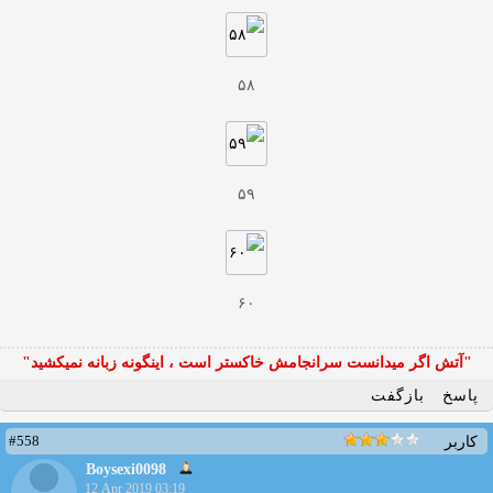
۵۸
۵۹
۶۰
"آتش اگر ميدانست سرانجامش خاكستر است ، اينگونه زبانه نميكشيد"
پاسخ
بازگفت
#558
کاربر
Boysexi0098
12 Apr 2019 03:19