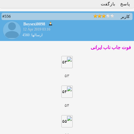
پاسخ
بازگفت
#556
کاربر
Boysexi0098
12 Apr 2019 03:16
ارسالها: 4560
فوت جاب ناب ایرانی
۵۳
۵۴