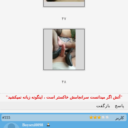
۴۷
۴۸
"آتش اگر ميدانست سرانجامش خاكستر است ، اينگونه زبانه نميكشيد"
پاسخ
بازگفت
#555
کاربر
Boysexi0098