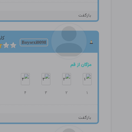
بازگفت
کار
Boysexi0098
مژگان از قم
۴
۳
۲
۱
بازگفت