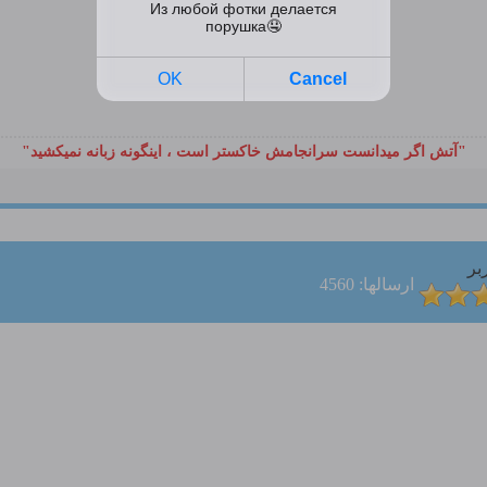
"آتش اگر ميدانست سرانجامش خاكستر است ، اينگونه زبانه نميكشيد"
بر
ارسالها: 4560