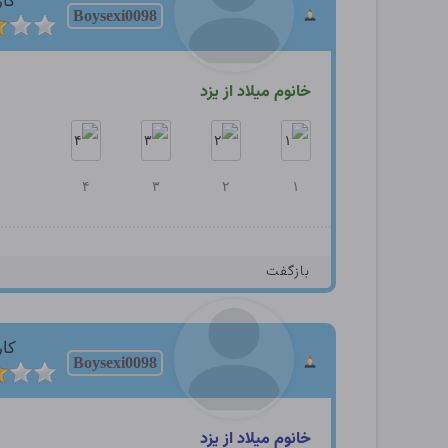
کار
Boysexi0098
خانوم میلاد از یزد
۴
۳
۲
۱
بازگفت
کار
Boysexi0098
خانوم میلاد از یزد