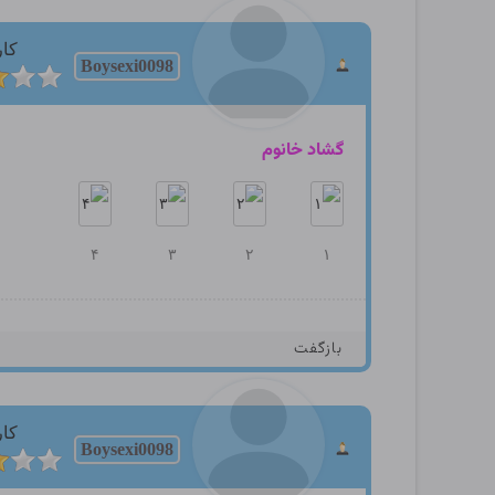
کار
Boysexi0098
گشاد خانوم
۴
۳
۲
۱
بازگفت
کار
Boysexi0098