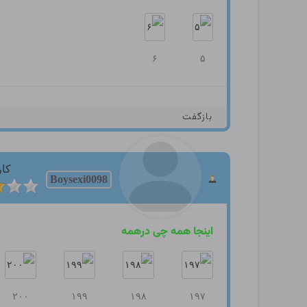
۶
۵
بازگفت
کار
Boysexi0098
اینجا همه چی درهمه
۲۰۰
۱۹۹
۱۹۸
۱۹۷