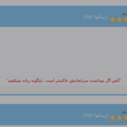
بر
ارسالها: 4560
"آتش اگر ميدانست سرانجامش خاكستر است ، اينگونه زبانه نميكشيد"
بر
ارسالها: 4560