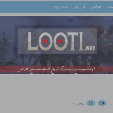
یت
قوانین
گزارش
چت روم
..
230
231
پسین »