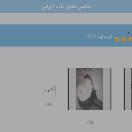
عکس های ناب ایرانی
بر
ارسالها: 4560
۱۹۶
۱۹۵