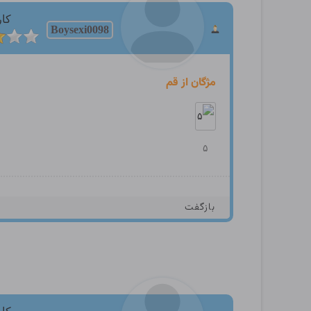
کار
Boysexi0098
مژگان از قم
۵
بازگفت