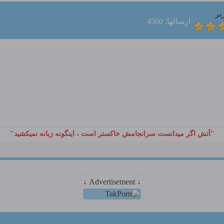
بر
ارسالها: 4560
"آتش اگر ميدانست سرانجامش خاكستر است ، اينگونه زبانه نميكشيد"
↓ Advertisement ↓