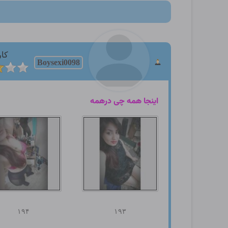
کار
Boysexi0098
اینجا همه چی درهمه
۱۹۴
۱۹۳