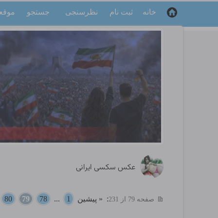
خانه
ثبت نام
نظرسنجی
جستجو
موقع
عکس سکسی ایرانی
:
« پیشین
1
...
78
79
80
.
صفحه 79 از 231