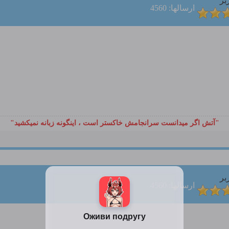
بر
ارسالها: 4560
"آتش اگر ميدانست سرانجامش خاكستر است ، اينگونه زبانه نميكشيد"
بر
ارسالها: 4560