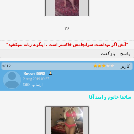
۳۶
"آتش اگر ميدانست سرانجامش خاكستر است ، اينگونه زبانه نميكشيد"
پاسخ
بازگفت
#812
کاربر
Boysexi0098
2 Aug 2019 09:37
ارسالها: 4560
ساتینا خانوم و امید آقا