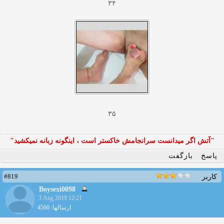
۳۴
۳۵
"آتش اگر ميدانست سرانجامش خاكستر است ، اينگونه زبانه نميكشيد"
پاسخ
بازگفت
#819
کاربر
Boysexi0098
3 Aug 2019 12:21
ارسالها: 4560