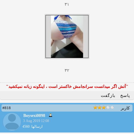
۳۱
۳۲
"آتش اگر ميدانست سرانجامش خاكستر است ، اينگونه زبانه نميكشيد"
پاسخ
بازگفت
#818
کاربر
Boysexi0098
3 Aug 2019 12:08
ارسالها: 4560