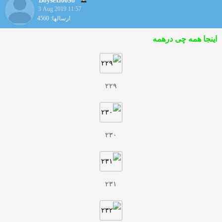
Boysexi0098
3 Aug 2019 11:57
ارسالها: 4560
اینجا همه چی درهمه
۲۲۹
۲۳۰
۲۳۱