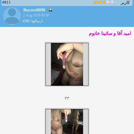
#811
کاربر
Boysexi0098
2 Aug 2019 09:30
ارسالها: 4560
امید آقا و ساتینا خانوم
۳۳