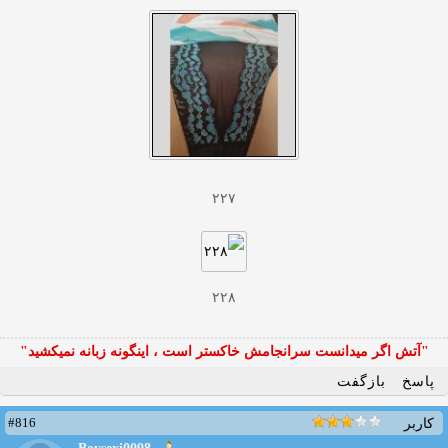
۲۲۷
۲۲۸
"آتش اگر ميدانست سرانجامش خاكستر است ، اينگونه زبانه نميكشيد"
پاسخ
بازگفت
#816
کاربر