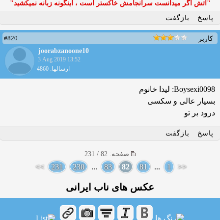
"آتش اگر ميدانست سرانجامش خاكستر است ، اينگونه زبانه نميكشيد"
پاسخ
بازگفت
#820
کاربر
joorabzanoone10
3 Aug 2019 13:52
ارسالها: 4860
Boysexi0098: لیدا خانوم
بسیار عالی و سکسی
درود بر تو
پاسخ
بازگفت
صفحه: 82 / 231
>>
231
230
...
83
82
81
...
1
<<
عکس های ناب ایرانی