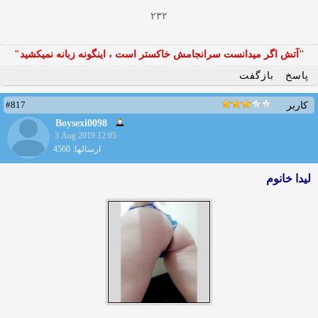
۲۳۲
"آتش اگر ميدانست سرانجامش خاكستر است ، اينگونه زبانه نميكشيد"
پاسخ
بازگفت
#817
کاربر
Boysexi0098
3 Aug 2019 12:05
ارسالها: 4560
لیدا خانوم