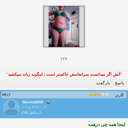
۲۲۴
"آتش اگر ميدانست سرانجامش خاكستر است ، اينگونه زبانه نميكشيد"
پاسخ
بازگفت
#815
کاربر
Boysexi0098
3 Aug 2019 11:56
ارسالها: 4560
اینجا همه چی درهمه