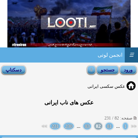
☰
انجمن لوتی
عکس سکسی ایرانی
عکس های ناب ایرانی
صفحه: 82 / 231
>>
231
230
...
83
82
81
...
1
<<