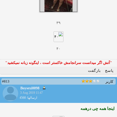
۳۹
۴۰
"آتش اگر ميدانست سرانجامش خاكستر است ، اينگونه زبانه نميكشيد"
پاسخ
بازگفت
#813
کاربر
Boysexi0098
3 Aug 2019 11:47
ارسالها: 4560
اینجا همه چی درهمه