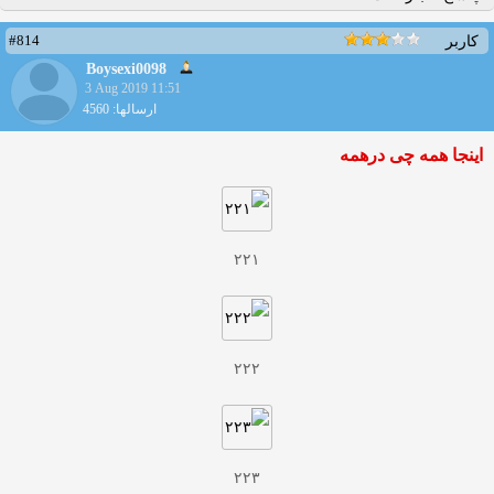
#814
کاربر
Boysexi0098
3 Aug 2019 11:51
ارسالها: 4560
اینجا همه چی درهمه
۲۲۱
۲۲۲
۲۲۳