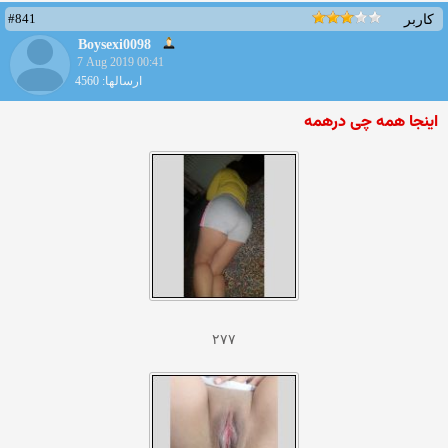
#841
کاربر
Boysexi0098
7 Aug 2019 00:41
ارسالها: 4560
اینجا همه چی درهمه
۲۷۷