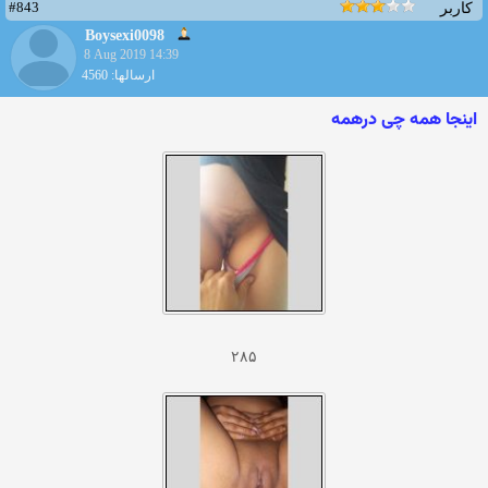
#843
کاربر
Boysexi0098
8 Aug 2019 14:39
ارسالها: 4560
اینجا همه چی درهمه
۲۸۵