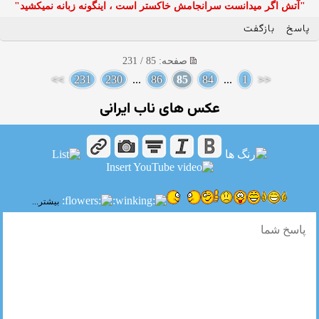
"آتش اگر ميدانست سرانجامش خاكستر است ، اينگونه زبانه نميكشيد"
پاسخ
بازگفت
صفحه: 85 / 231
>>
231
230
...
86
85
84
...
1
<<
عکس های ناب ایرانی
بیشتر...