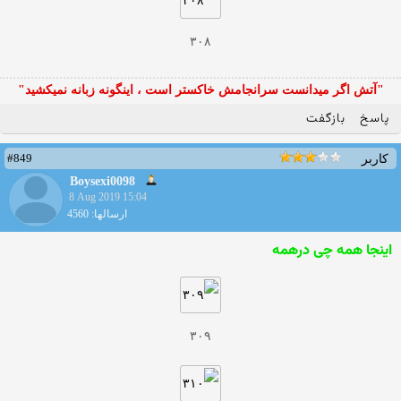
۳۰۸
"آتش اگر ميدانست سرانجامش خاكستر است ، اينگونه زبانه نميكشيد"
پاسخ
بازگفت
#849
کاربر
Boysexi0098
8 Aug 2019 15:04
ارسالها: 4560
اینجا همه چی درهمه
۳۰۹