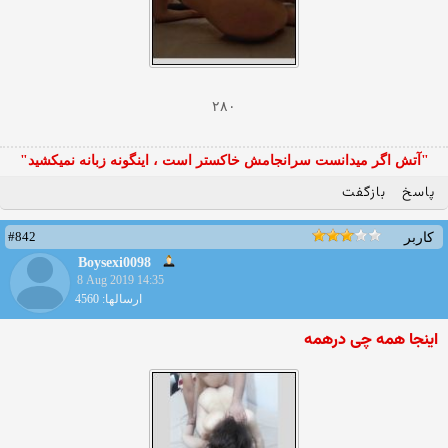
۲۸۰
"آتش اگر ميدانست سرانجامش خاكستر است ، اينگونه زبانه نميكشيد"
پاسخ
بازگفت
#842
کاربر
Boysexi0098
8 Aug 2019 14:35
ارسالها: 4560
اینجا همه چی درهمه