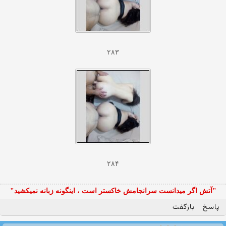
۲۸۳
۲۸۴
"آتش اگر ميدانست سرانجامش خاكستر است ، اينگونه زبانه نميكشيد"
پاسخ
بازگفت