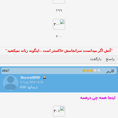
۲۹۹
۳۰۰
"آتش اگر ميدانست سرانجامش خاكستر است ، اينگونه زبانه نميكشيد"
پاسخ
بازگفت
#847
کاربر
Boysexi0098
8 Aug 2019 14:56
ارسالها: 4560
اینجا همه چی درهمه