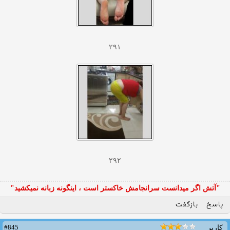
۲۹۱
۲۹۲
"آتش اگر ميدانست سرانجامش خاكستر است ، اينگونه زبانه نميكشيد"
پاسخ
بازگفت
#845
کاربر