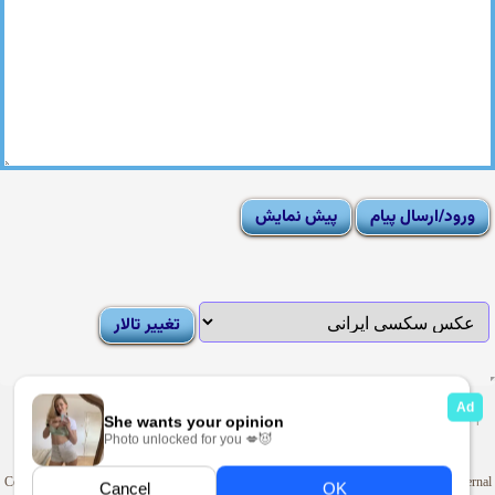
|
Moderator List
|
FAQ
|
How To
|
Rules
|
News
|
DMCA/Report Abuse (گزارش)
Sexy Pictures Archive
|
Adult Forums
|
Advertise on Looti
Copyright © 2009-2025
Looti.net
. Looti Forums is not responsible for the content of external