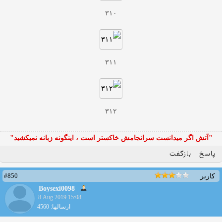
۳۱۰
۳۱۱
۳۱۲
"آتش اگر ميدانست سرانجامش خاكستر است ، اينگونه زبانه نميكشيد"
پاسخ
بازگفت
#850
کاربر
Boysexi0098
8 Aug 2019 15:08
ارسالها: 4560