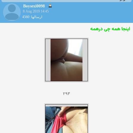
Boysexi0098
8 Aug 2019 14:45
ارسالها: 4560
اینجا همه چی درهمه
۲۹۳