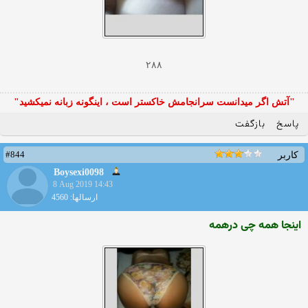
۲۸۸
"آتش اگر ميدانست سرانجامش خاكستر است ، اينگونه زبانه نميكشيد"
پاسخ
بازگفت
#844
کاربر
Boysexi0098
8 Aug 2019 14:43
ارسالها: 4560
اینجا همه چی درهمه