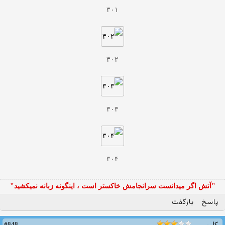
۳۰۱
۳۰۲
۳۰۳
۳۰۴
"آتش اگر ميدانست سرانجامش خاكستر است ، اينگونه زبانه نميكشيد"
پاسخ
بازگفت
#848
کاربر