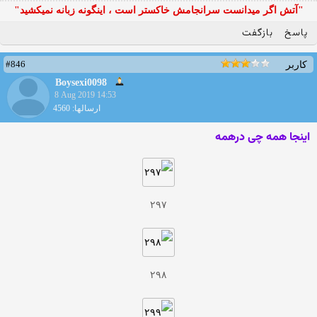
"آتش اگر ميدانست سرانجامش خاكستر است ، اينگونه زبانه نميكشيد"
پاسخ
بازگفت
#846
کاربر
Boysexi0098
8 Aug 2019 14:53
ارسالها: 4560
اینجا همه چی درهمه
۲۹۷
۲۹۸