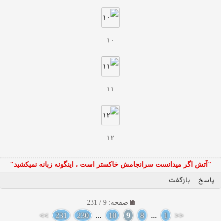
١٠
١١
١٢
"آتش اگر ميدانست سرانجامش خاكستر است ، اينگونه زبانه نميكشيد"
پاسخ
بازگفت
صفحه: 9 / 231
>>
231
230
...
10
9
8
...
1
<<