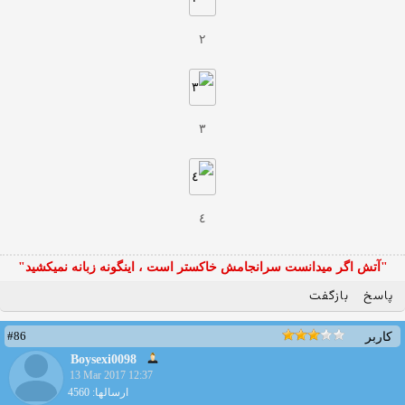
٢
٣
٤
"آتش اگر ميدانست سرانجامش خاكستر است ، اينگونه زبانه نميكشيد"
پاسخ
بازگفت
#86
کاربر
Boysexi0098
13 Mar 2017 12:37
ارسالها: 4560