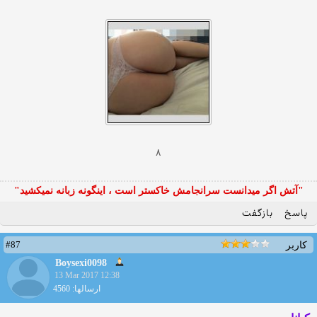
٨
"آتش اگر ميدانست سرانجامش خاكستر است ، اينگونه زبانه نميكشيد"
پاسخ
بازگفت
#87
کاربر
Boysexi0098
13 Mar 2017 12:38
ارسالها: 4560