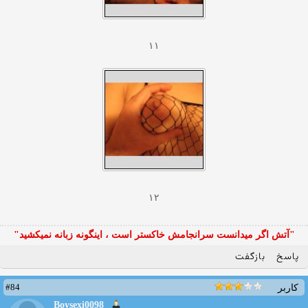
١١
١٢
"آتش اگر ميدانست سرانجامش خاكستر است ، اينگونه زبانه نميكشيد"
پاسخ
بازگفت
#84
کاربر
Boysexi0098