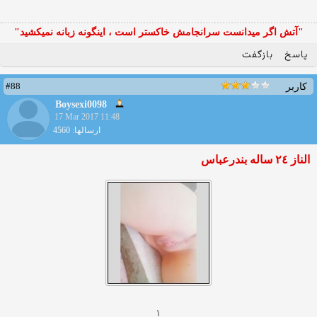
"آتش اگر ميدانست سرانجامش خاكستر است ، اينگونه زبانه نميكشيد"
پاسخ
بازگفت
#88
کاربر
Boysexi0098
17 Mar 2017 11:48
ارسالها: 4560
الناز ٢٤ ساله بندرعباس
١