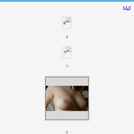
كيانا
٥
٦
٧