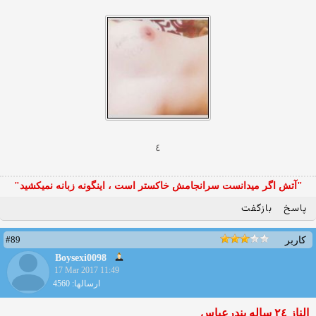
٤
"آتش اگر ميدانست سرانجامش خاكستر است ، اينگونه زبانه نميكشيد"
پاسخ
بازگفت
#89
کاربر
Boysexi0098
17 Mar 2017 11:49
ارسالها: 4560
الناز ٢٤ ساله بندرعباس