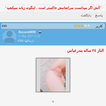
"آتش اگر ميدانست سرانجامش خاكستر است ، اينگونه زبانه نميكشيد"
پاسخ
بازگفت
#90
کاربر
Boysexi0098
17 Mar 2017 11:50
ارسالها: 4560
الناز ٢٤ ساله بندرعباس
٩