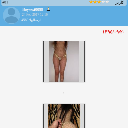
#81
کاربر
Boysexi0098
24 Feb 2017 12:16
ارسالها: 4560
١٣٩٥/٠٩/٢٠
١