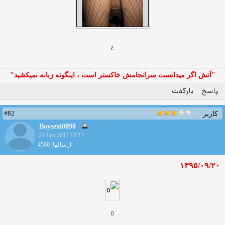
٤
"آتش اگر ميدانست سرانجامش خاكستر است ، اينگونه زبانه نميكشيد"
پاسخ
بازگفت
#82
کاربر
Boysexi0098
24 Feb 2017 12:17
ارسالها: 4560
١٣٩٥/٠٩/٢٠
٥