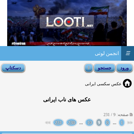
☰
انجمن لوتی
عکس سکسی ایرانی
عکس های ناب ایرانی
صفحه: 9 / 231
>>
231
230
...
10
9
8
...
1
<<