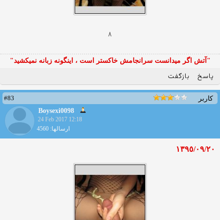
٨
"آتش اگر ميدانست سرانجامش خاكستر است ، اينگونه زبانه نميكشيد"
پاسخ
بازگفت
#83
کاربر
Boysexi0098
24 Feb 2017 12:18
ارسالها: 4560
١٣٩٥/٠٩/٢٠