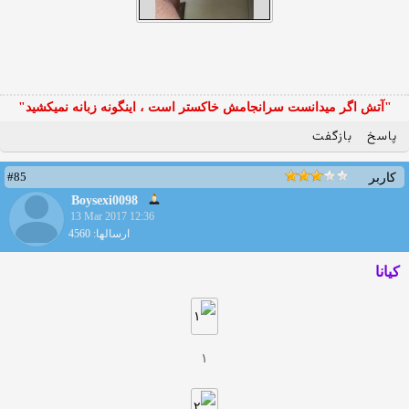
"آتش اگر ميدانست سرانجامش خاكستر است ، اينگونه زبانه نميكشيد"
پاسخ
بازگفت
#85
کاربر
Boysexi0098
13 Mar 2017 12:36
ارسالها: 4560
كيانا
١