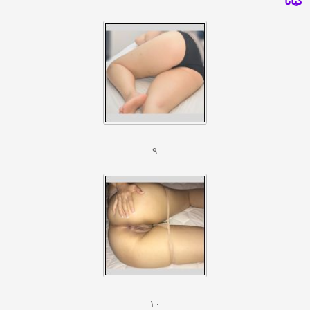
كيانا
٩
١٠