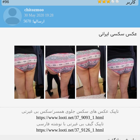
#96
کاربر
chitozmoo
30 May 2020 19:28
ارسالها: 5670
عکس سکسی ایرانی
تاپیک عکس های سکس جلوی همسر/سکس بی غیرتی
https://www.looti.net/37_9093_1.html
تاپیک گیف بی غیرتی با نوشته فارسی
https://www.looti.net/37_9126_1.html