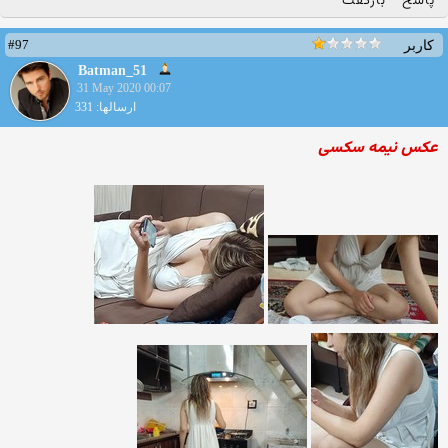
پاسخ
بازگفت
#97
کاربر
Batman_51
31 May 2020 00:07
ارسالها: 331
عکس نیمه سکسی