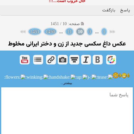
حال غروب است...!!!
پاسخ
بازگفت
صفحه: 10 / 1451
>>
1451
1450
...
11
10
9
...
1
<<
عکس داغ سکسی جدید از زن و دختر ایرانی مخلوط
بیشتر...