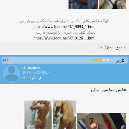
تاپیک عکس های سکس جلوی همسر/سکس بی غیرتی
https://www.looti.net/37_9093_1.html
تاپیک گیف بی غیرتی با نوشته فارسی
https://www.looti.net/37_9126_1.html
پاسخ
بازگفت
#92
کاربر
chitozmoo
30 May 2020 19:27
ارسالها: 5670
عکس سکسی ایرانی