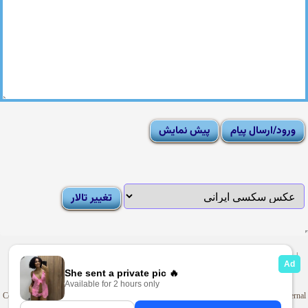
|
Moderator List
|
FAQ
|
How To
|
Rules
|
News
|
DMCA/Report Abuse (گزارش)
Sexy Pictures Archive
|
Adult Forums
|
Advertise on Looti
Copyright © 2009-2025
Looti.net
. Looti Forums is not responsible for the content of external