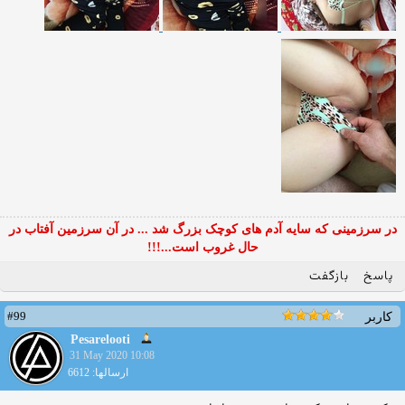
در سرزمینی که سایه آدم های کوچک بزرگ شد ... در آن سرزمین آفتاب در
حال غروب است...!!!
پاسخ
بازگفت
#99
کاربر
Pesarelooti
31 May 2020 10:08
ارسالها: 6612