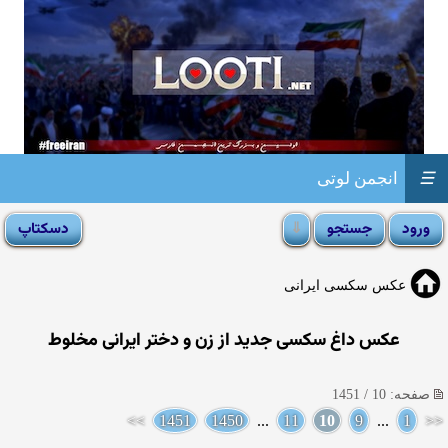
☰
انجمن لوتی
عکس سکسی ایرانی
عکس داغ سکسی جدید از زن و دختر ایرانی مخلوط
صفحه: 10 / 1451
>>
1451
1450
...
11
10
9
...
1
<<