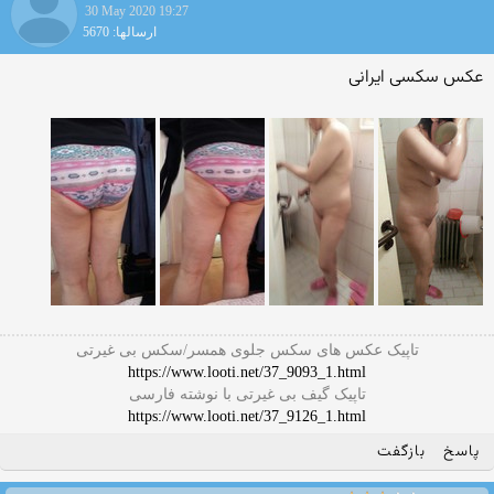
30 May 2020 19:27
ارسالها: 5670
عکس سکسی ایرانی
تاپیک عکس های سکس جلوی همسر/سکس بی غیرتی
https://www.looti.net/37_9093_1.html
تاپیک گیف بی غیرتی با نوشته فارسی
https://www.looti.net/37_9126_1.html
پاسخ
بازگفت