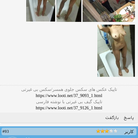
تاپیک عکس های سکس جلوی همسر/سکس بی غیرتی
https://www.looti.net/37_9093_1.html
تاپیک گیف بی غیرتی با نوشته فارسی
https://www.looti.net/37_9126_1.html
پاسخ
بازگفت
#93
کاربر