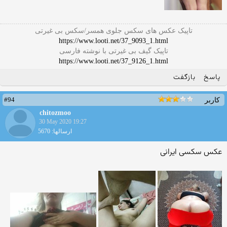
تاپیک عکس های سکس جلوی همسر/سکس بی غیرتی
https://www.looti.net/37_9093_1.html
تاپیک گیف بی غیرتی با نوشته فارسی
https://www.looti.net/37_9126_1.html
پاسخ
بازگفت
#94
کاربر
chitozmoo
30 May 2020 19:27
ارسالها: 5670
عکس سکسی ایرانی