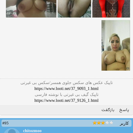
تاپیک عکس های سکس جلوی همسر/سکس بی غیرتی
https://www.looti.net/37_9093_1.html
تاپیک گیف بی غیرتی با نوشته فارسی
https://www.looti.net/37_9126_1.html
پاسخ
بازگفت
#95
کاربر
chitozmoo