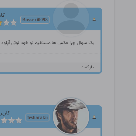
کار
Boysexi0098
یک سوال چرا عکس ها مستقیم تو خود لوتی آپلود 
بازگفت
کاربر
fesharakii