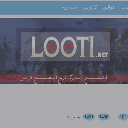
یت
قوانین
گزارش
چت روم
102
...
1450
1451
پسین »