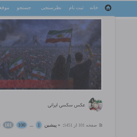
خانه
ثبت نام
نظرسنجی
جستجو
موقع
عکس سکسی ایرانی
:
« پیشین
1
...
100
101
صفحه 101 از 1451