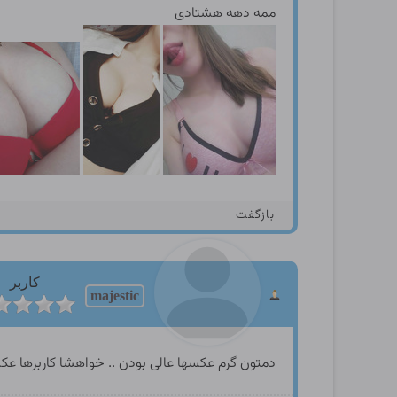
ممه دهه هشتادی
بازگفت
کاربر
majestic
دمتون گرم عکسها عالی بودن .. خواهشا کاربرها عکسه