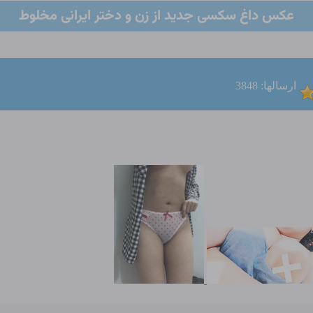
عکس داغ سکسی جدید از زن و دختر ایرانی مخلوط
ارسالها: 3848