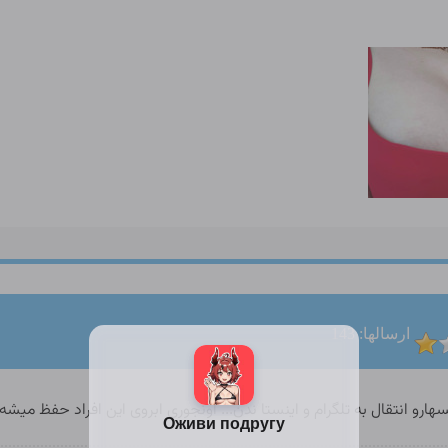
ارسالها: 143
ارو انتقال به تلگرام و اینستا ندن... اونجوری ابروی این افراد حفظ میشه