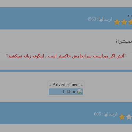
بر
ارسالها: 4560
نمیشن!؟
"آتش اگر ميدانست سرانجامش خاكستر است ، اينگونه زبانه نميكشيد"
↓ Advertisement ↓
ارسالها: 605