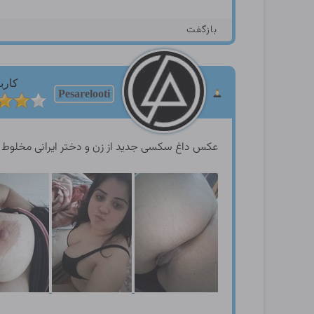
بازگفت
کارب
Pesarelooti
عکس داغ سکسی جدید از زن و دختر ایرانی مخلوط