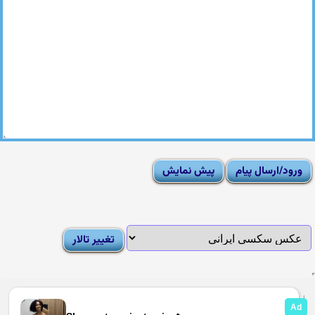
|
Moderator List
|
FAQ
|
How To
|
Rules
|
News
|
DMCA/Report Abuse (گزارش)
Sexy Pictures Archive
|
Adult Forums
|
Advertise on Looti