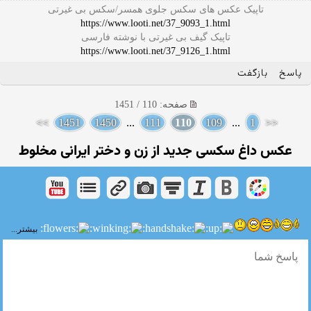
تاپیک عکس های سکس جلوی همسر/سکس بی غیرتی
https://www.looti.net/37_9093_1.html
تاپیک گیف بی غیرتی با نوشته فارسی
https://www.looti.net/37_9126_1.html
پاسخ
بازگفت
صفحه: 110 / 1451
>>
1451
1450
...
111
110
109
...
1
<<
عکس داغ سکسی جدید از زن و دختر ایرانی مخلوط
بیشتر...