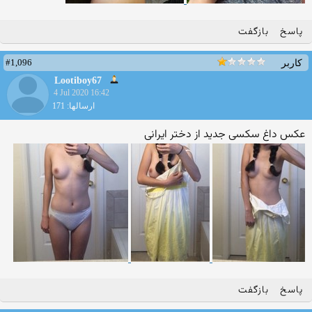
پاسخ
بازگفت
#1,096
کاربر
Lootiboy67
4 Jul 2020 16:42
ارسالها: 171
عکس داغ سکسی جدید از دختر ایرانی
پاسخ
بازگفت