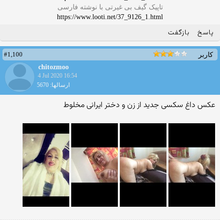
تاپیک گیف بی غیرتی با نوشته فارسی
https://www.looti.net/37_9126_1.html
پاسخ
بازگفت
#1,100
کاربر
chitozmoo
4 Jul 2020 16:54
ارسالها: 5670
عکس داغ سکسی جدید از زن و دختر ایرانی مخلوط