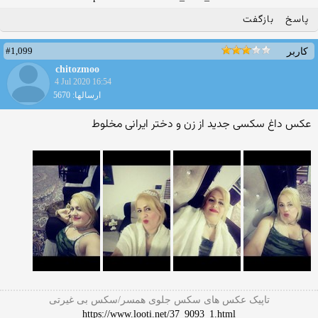
پاسخ
بازگفت
#1,099
کاربر
chitozmoo
4 Jul 2020 16:54
ارسالها: 5670
عکس داغ سکسی جدید از زن و دختر ایرانی مخلوط
تاپیک عکس های سکس جلوی همسر/سکس بی غیرتی
https://www.looti.net/37_9093_1.html