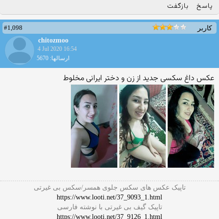
پاسخ
بازگفت
#1,098
کاربر
chitozmoo
4 Jul 2020 16:54
ارسالها: 5670
عکس داغ سکسی جدید از زن و دختر ایرانی مخلوط
تاپیک عکس های سکس جلوی همسر/سکس بی غیرتی
https://www.looti.net/37_9093_1.html
تاپیک گیف بی غیرتی با نوشته فارسی
https://www.looti.net/37_9126_1.html