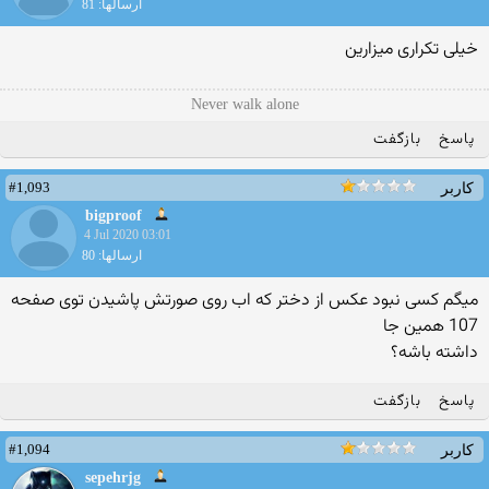
ارسالها: 81
خیلی تکراری میزارین
Never walk alone
پاسخ
بازگفت
#1,093
کاربر
bigproof
4 Jul 2020 03:01
ارسالها: 80
میگم کسی نبود عکس از دختر که اب روی صورتش پاشیدن توی صفحه
107 همین جا
داشته باشه؟
پاسخ
بازگفت
#1,094
کاربر
sepehrjg