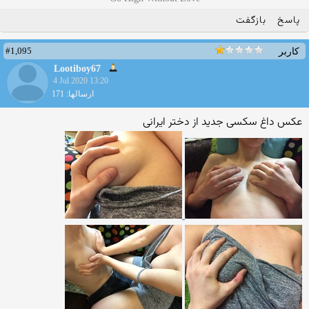
پاسخ
بازگفت
#1,095
کاربر
Lootiboy67
4 Jul 2020 13:20
ارسالها: 171
عکس داغ سکسی جدید از دختر ایرانی