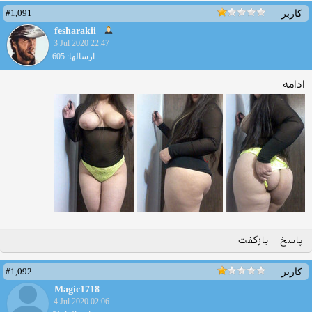
#1,091
کاربر
fesharakii
3 Jul 2020 22:47
ارسالها: 605
ادامه
پاسخ
بازگفت
#1,092
کاربر
Magic1718
4 Jul 2020 02:06