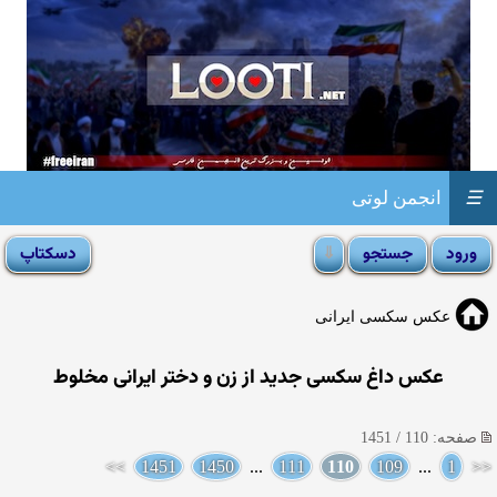
☰
انجمن لوتی
عکس سکسی ایرانی
عکس داغ سکسی جدید از زن و دختر ایرانی مخلوط
صفحه: 110 / 1451
>>
1451
1450
...
111
110
109
...
1
<<