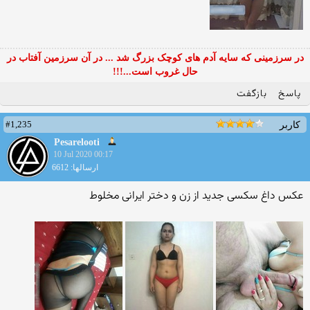
در سرزمینی که سایه آدم های کوچک بزرگ شد ... در آن سرزمین آفتاب در
حال غروب است...!!!
پاسخ
بازگفت
#1,235
کاربر
Pesarelooti
10 Jul 2020 00:17
ارسالها: 6612
عکس داغ سکسی جدید از زن و دختر ایرانی مخلوط