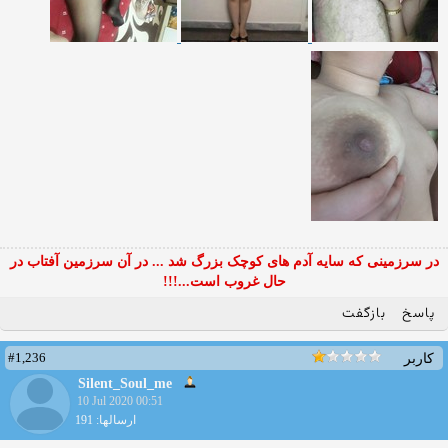
در سرزمینی که سایه آدم های کوچک بزرگ شد ... در آن سرزمین آفتاب در
حال غروب است...!!!
پاسخ
بازگفت
#1,236
کاربر
Silent_Soul_me
10 Jul 2020 00:51
ارسالها: 191