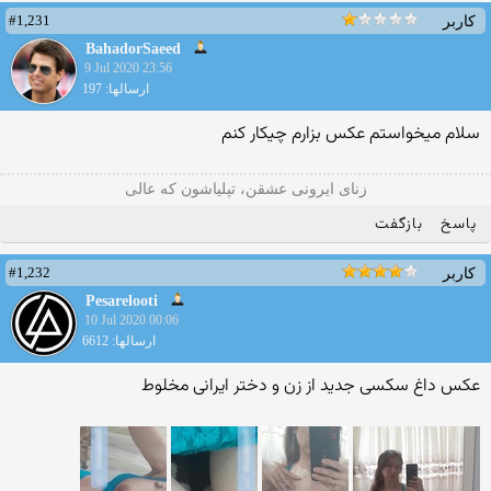
#1,231
کاربر
BahadorSaeed
9 Jul 2020 23:56
ارسالها: 197
سلام میخواستم عکس بزارم چیکار کنم
زنای ایرونی عشقن، تپلیاشون که عالی
پاسخ
بازگفت
#1,232
کاربر
Pesarelooti
10 Jul 2020 00:06
ارسالها: 6612
عکس داغ سکسی جدید از زن و دختر ایرانی مخلوط