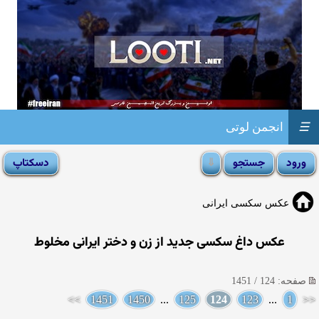
☰
انجمن لوتی
عکس سکسی ایرانی
عکس داغ سکسی جدید از زن و دختر ایرانی مخلوط
صفحه: 124 / 1451
>>
1451
1450
...
125
124
123
...
1
<<