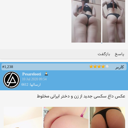
پاسخ
بازگفت
#1,238
کاربر
Pesarelooti
10 Jul 2020 09:54
ارسالها: 6612
عکس داغ سکسی جدید از زن و دختر ایرانی مخلوط