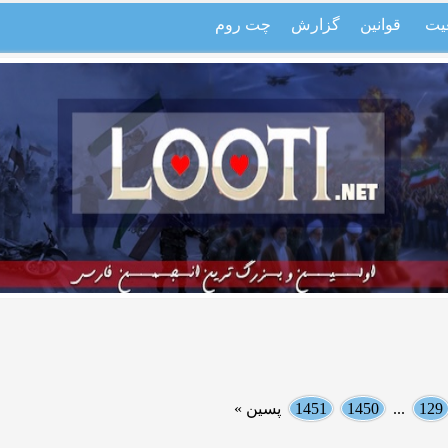
یت
قوانین
گزارش
چت روم
129
...
1450
1451
پسین »