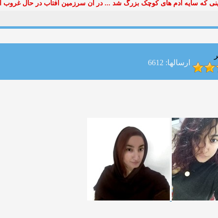
ی که سایه آدم های کوچک بزرگ شد ... در آن سرزمین آفتاب در حال غروب ا
ر
ارسالها: 6612