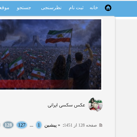
خانه
ثبت نام
نظرسنجی
جستجو
موقع
عکس سکسی ایرانی
:
« پیشین
1
...
127
128
صفحه 128 از 1451