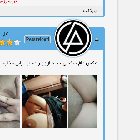
در سرزمین
بازگفت
کارب
Pesarelooti
عکس داغ سکسی جدید از زن و دختر ایرانی مخلوط