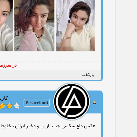
در سرزمین
بازگفت
کارب
Pesarelooti
عکس داغ سکسی جدید از زن و دختر ایرانی مخلوط