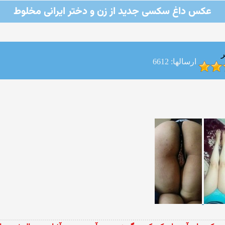
عکس داغ سکسی جدید از زن و دختر ایرانی مخلوط
ر
ارسالها: 6612