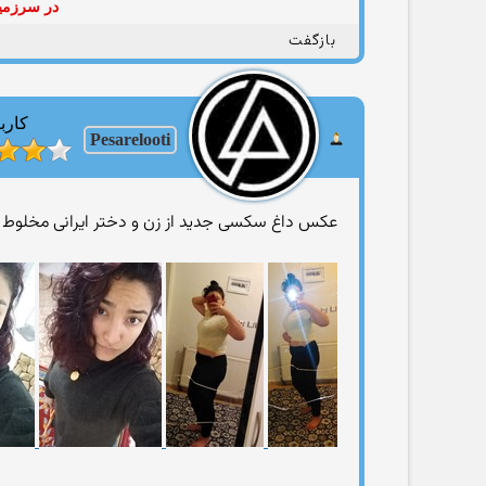
در سرزمین
بازگفت
کارب
Pesarelooti
عکس داغ سکسی جدید از زن و دختر ایرانی مخلوط