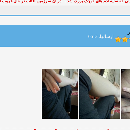
ی که سایه آدم های کوچک بزرگ شد ... در آن سرزمین آفتاب در حال غروب ا
ر
ارسالها: 6612