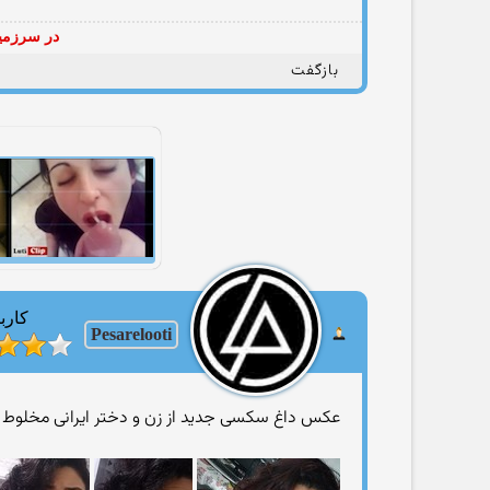
در سرزمین
بازگفت
کارب
Pesarelooti
عکس داغ سکسی جدید از زن و دختر ایرانی مخلوط