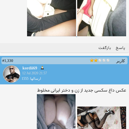
پاسخ
بازگفت
#1,330
کاربر
kordii69
12 Jul 2020 21:57
ارسالها: 1555
عکس داغ سکسی جدید از زن و دختر ایرانی مخلوط