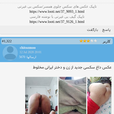
تاپیک عکس های سکس جلوی همسر/سکس بی غیرتی
https://www.looti.net/37_9093_1.html
تاپیک گیف بی غیرتی با نوشته فارسی
https://www.looti.net/37_9126_1.html
پاسخ
بازگفت
#1,322
کاربر
chitozmoo
12 Jul 2020 20:01
ارسالها: 5670
عکس داغ سکسی جدید از زن و دختر ایرانی مخلوط