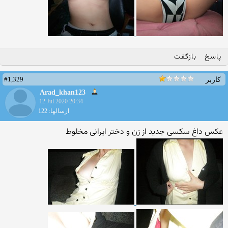
پاسخ
بازگفت
#1,329
کاربر
Arad_khan123
12 Jul 2020 20:34
ارسالها: 122
عکس داغ سکسی جدید از زن و دختر ایرانی مخلوط