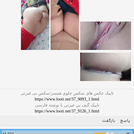
تاپیک عکس های سکس جلوی همسر/سکس بی غیرتی
https://www.looti.net/37_9093_1.html
تاپیک گیف بی غیرتی با نوشته فارسی
https://www.looti.net/37_9126_1.html
پاسخ
بازگفت
#1,324