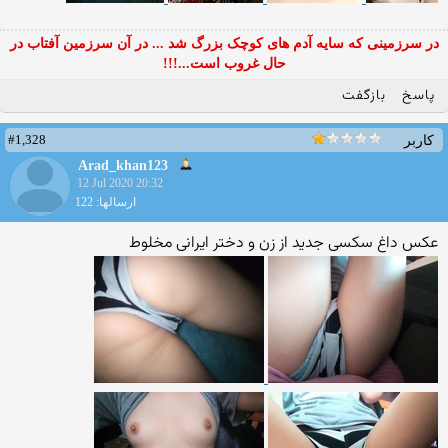
در سرزمینی که سایه آدم های کوچک بزرگ شد ... در آن سرزمین آفتاب در
حال غروب است...!!!
پاسخ
بازگفت
#1,328
کاربر
Arad_khan123
12 Jul 2020 20:32
ارسالها: 122
عکس داغ سکسی جدید از زن و دختر ایرانی مخلوط