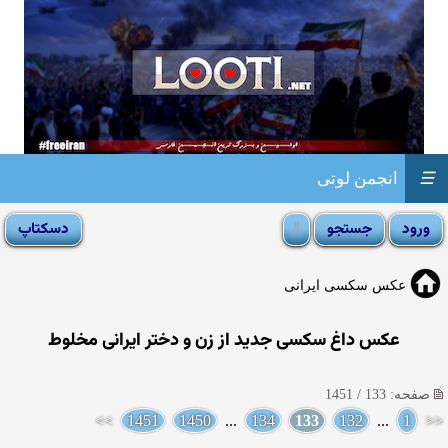
☰
انجمن لوتی
عکس سکسی ایرانی
عکس داغ سکسی جدید از زن و دختر ایرانی مخلوط
صفحه: 133 / 1451
>>
1451
1450
...
134
133
132
...
1
<<