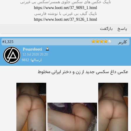
تاپیک عکس های سکس جلوی همسر/سکس بی غیرتی
https://www.looti.net/37_9093_1.html
تاپیک گیف بی غیرتی با نوشته فارسی
https://www.looti.net/37_9126_1.html
پاسخ
بازگفت
#1,325
کاربر
Pesarelooti
12 Jul 2020 20:20
ارسالها: 6612
عکس داغ سکسی جدید از زن و دختر ایرانی مخلوط