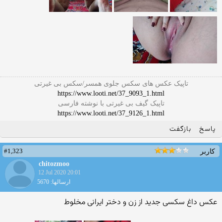
تاپیک عکس های سکس جلوی همسر/سکس بی غیرتی
https://www.looti.net/37_9093_1.html
تاپیک گیف بی غیرتی با نوشته فارسی
https://www.looti.net/37_9126_1.html
پاسخ
بازگفت
#1,323
کاربر
chitozmoo
12 Jul 2020 20:01
ارسالها: 5670
عکس داغ سکسی جدید از زن و دختر ایرانی مخلوط