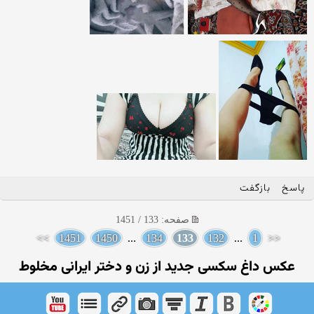
پاسخ
بازگفت
صفحه: 133 / 1451
>>
1451
1450
...
134
133
132
...
1
<<
عکس داغ سکسی جدید از زن و دختر ایرانی مخلوط