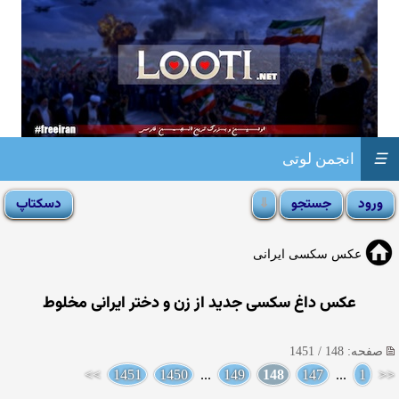
☰
انجمن لوتی
عکس سکسی ایرانی
عکس داغ سکسی جدید از زن و دختر ایرانی مخلوط
صفحه: 148 / 1451
>>
1451
1450
...
149
148
147
...
1
<<