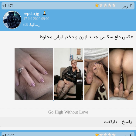
#1,471
کاربر
sepehrjg
17 Jul 2020 09:02
ارسالها: 369
عکس داغ سکسی جدید از زن و دختر ایرانی مخلوط
Go High Without Love
پاسخ
بازگفت
#1,472
کاربر