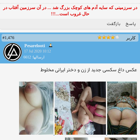
در سرزمینی که سایه آدم های کوچک بزرگ شد ... در آن سرزمین آفتاب در
حال غروب است...!!!
پاسخ
بازگفت
#1,476
کاربر
Pesarelooti
17 Jul 2020 10:12
ارسالها: 6612
عکس داغ سکسی جدید از زن و دختر ایرانی مخلوط