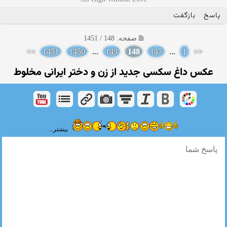
پاسخ
بازگفت
صفحه: 148 / 1451
>>
1451
1450
...
149
148
147
...
1
<<
عکس داغ سکسی جدید از زن و دختر ایرانی مخلوط
بیشتر...