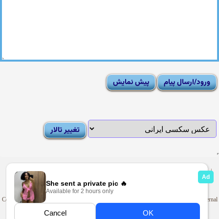
|
Moderator List
|
FAQ
|
How To
|
Rules
|
News
|
DMCA/Report Abuse (گزارش)
Sexy Pictures Archive
|
Adult Forums
|
Advertise on Looti
Copyright © 2009-2025
Looti.net
. Looti Forums is not responsible for the content of external
sites