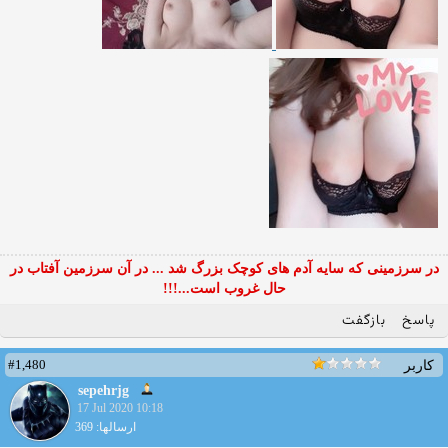
در سرزمینی که سایه آدم های کوچک بزرگ شد ... در آن سرزمین آفتاب در
حال غروب است...!!!
پاسخ
بازگفت
#1,480
کاربر
sepehrjg
17 Jul 2020 10:18
ارسالها: 369