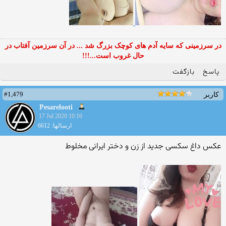
در سرزمینی که سایه آدم های کوچک بزرگ شد ... در آن سرزمین آفتاب در
حال غروب است...!!!
پاسخ
بازگفت
#1,479
کاربر
Pesarelooti
17 Jul 2020 10:16
ارسالها: 6612
عکس داغ سکسی جدید از زن و دختر ایرانی مخلوط