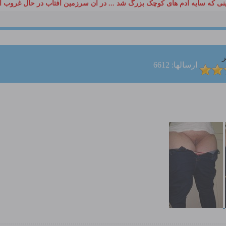
ی که سایه آدم های کوچک بزرگ شد ... در آن سرزمین آفتاب در حال غروب ا
ر
ارسالها: 6612