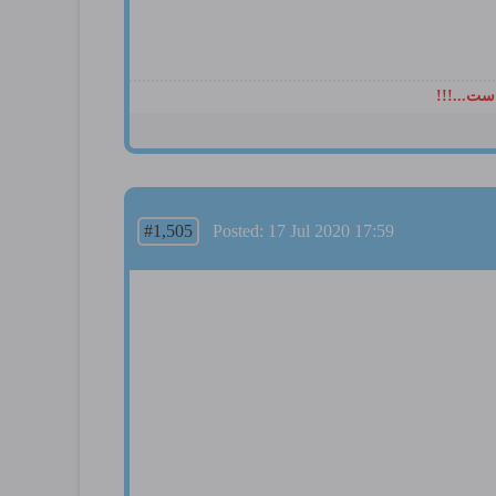
ست...!!!
#1,505
Posted: 17 Jul 2020 17:59