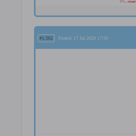
ست...!!!
#1,502
Posted: 17 Jul 2020 17:50