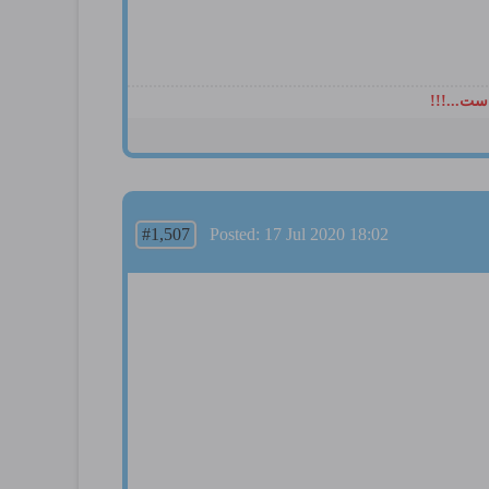
ست...!!!
#1,507
Posted: 17 Jul 2020 18:02