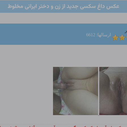
عکس داغ سکسی جدید از زن و دختر ایرانی مخلوط
ر
ارسالها: 6612