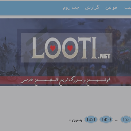
یت
قوانین
گزارش
چت روم
152
...
1450
1451
پسین »