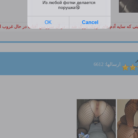
ی که سایه آدم های کوچک بزرگ شد ... در آن سرزمین آفتاب در حال غروب ا
ر
ارسالها: 6612