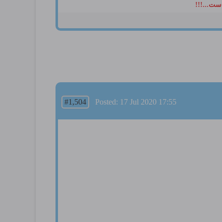
ست...!!!
#1,504
Posted: 17 Jul 2020 17:55