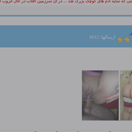
ی که سایه آدم های کوچک بزرگ شد ... در آن سرزمین آفتاب در حال غروب ا
ر
ارسالها: 6612