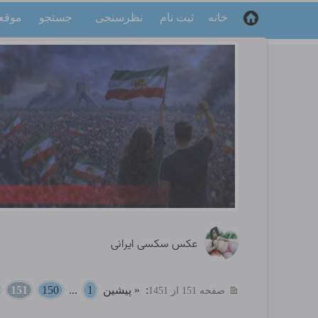
خانه
ثبت نام
نظرسنجی
جستجو
موقع
عکس سکسی ایرانی
:
« پیشین
1
...
150
151
صفحه 151 از 1451