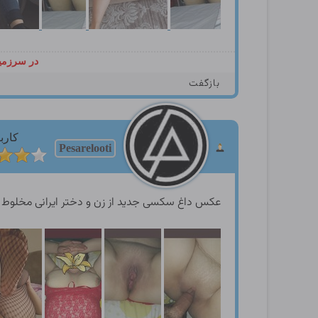
در سرزمین
بازگفت
کارب
Pesarelooti
عکس داغ سکسی جدید از زن و دختر ایرانی مخلوط