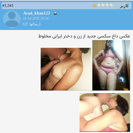
#1,541
کاربر
Arad_khan123
18 Jul 2020 20:34
ارسالها: 122
عکس داغ سکسی جدید از زن و دختر ایرانی مخلوط