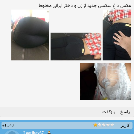
عکس داغ سکسی جدید از زن و دختر ایرانی مخلوط
پاسخ
بازگفت
#1,548
کاربر
Lootiboy67