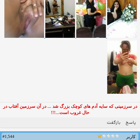
در سرزمینی که سایه آدم های کوچک بزرگ شد ... در آن سرزمین آفتاب در
حال غروب است...!!!
پاسخ
بازگفت
#1,544
کاربر