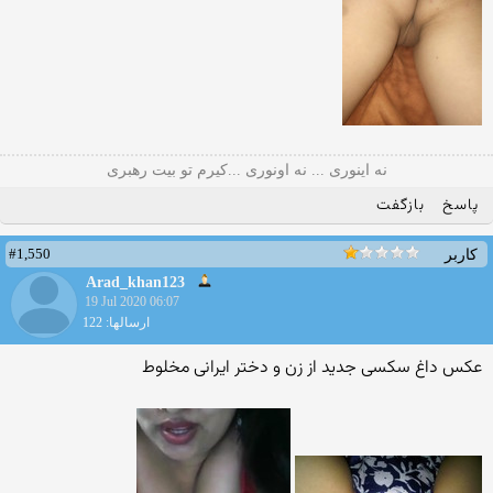
نه اینوری ... نه اونوری ...کیرم تو بیت رهبری
پاسخ
بازگفت
#1,550
کاربر
Arad_khan123
19 Jul 2020 06:07
ارسالها: 122
عکس داغ سکسی جدید از زن و دختر ایرانی مخلوط