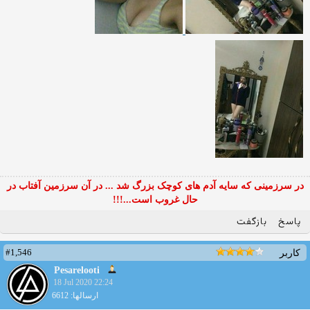
در سرزمینی که سایه آدم های کوچک بزرگ شد ... در آن سرزمین آفتاب در
حال غروب است...!!!
پاسخ
بازگفت
#1,546
کاربر
Pesarelooti
18 Jul 2020 22:24
ارسالها: 6612