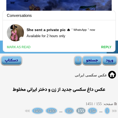
☰
انجمن لوتی
عکس سکسی ایرانی
عکس داغ سکسی جدید از زن و دختر ایرانی مخلوط
صفحه: 155 / 1451
>>
1451
1450
...
156
155
154
...
1
<<