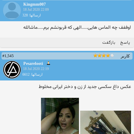
Kingmm007
18 Jul 2020 22:09
ارسالها: 328
اوففف چه الماس هایی.....الهی که قربونشم برم.....ماشالله
پاسخ
بازگفت
#1,545
کاربر
Pesarelooti
18 Jul 2020 22:19
ارسالها: 6612
عکس داغ سکسی جدید از زن و دختر ایرانی مخلوط