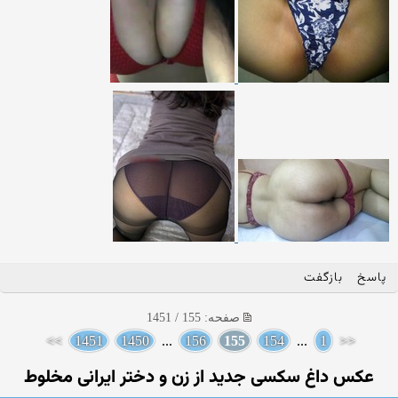
پاسخ
بازگفت
صفحه: 155 / 1451
>>
1451
1450
...
156
155
154
...
1
<<
عکس داغ سکسی جدید از زن و دختر ایرانی مخلوط