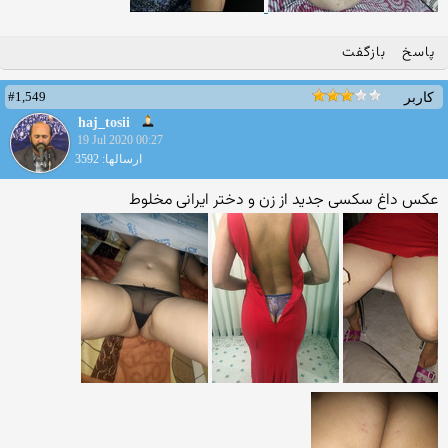
پاسخ
بازگفت
#1,549
کاربر
haj_tosii
19 Jul 2020 00:27
ارسالها: 3592
عکس داغ سکسی جدید از زن و دختر ایرانی مخلوط