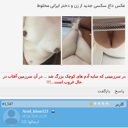
عکس داغ سکسی جدید از زن و دختر ایرانی مخلوط
در سرزمینی که سایه آدم های کوچک بزرگ شد ... در آن سرزمین آفتاب در
حال غروب است...!!!
پاسخ
بازگفت
#1,547
کاربر
Arad_khan123
18 Jul 2020 22:29
ارسالها: 122