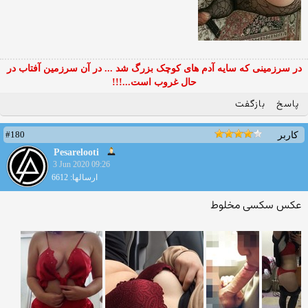
در سرزمینی که سایه آدم های کوچک بزرگ شد ... در آن سرزمین آفتاب در
حال غروب است...!!!
پاسخ
بازگفت
#180
کاربر
Pesarelooti
3 Jun 2020 09:26
ارسالها: 6612
عکس سکسی مخلوط