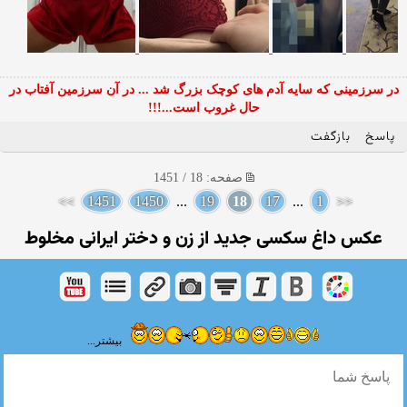
در سرزمینی که سایه آدم های کوچک بزرگ شد ... در آن سرزمین آفتاب در
حال غروب است...!!!
پاسخ
بازگفت
صفحه: 18 / 1451
>>
1451
1450
...
19
18
17
...
1
<<
عکس داغ سکسی جدید از زن و دختر ایرانی مخلوط
بیشتر...