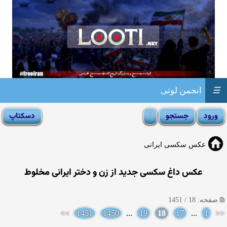
☰
انجمن لوتی
عکس سکسی ایرانی
عکس داغ سکسی جدید از زن و دختر ایرانی مخلوط
صفحه: 18 / 1451
>>
1451
1450
...
19
18
17
...
1
<<