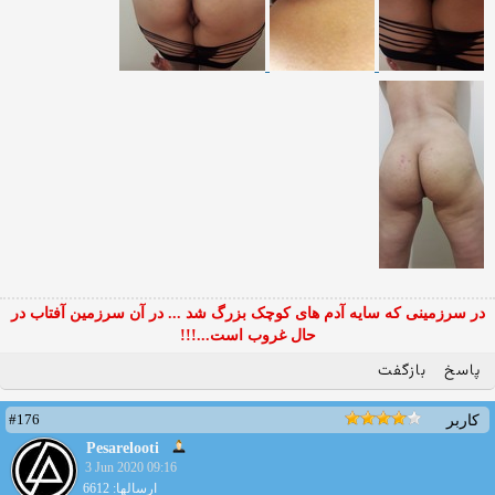
در سرزمینی که سایه آدم های کوچک بزرگ شد ... در آن سرزمین آفتاب در
حال غروب است...!!!
پاسخ
بازگفت
#176
کاربر
Pesarelooti
3 Jun 2020 09:16
ارسالها: 6612