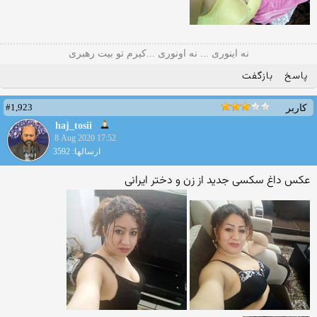
نه اینوری ... نه اونوری ...کیرم تو بیت رهبری
پاسخ
بازگفت
#1,923
کاربر
haj_tosii
8 Aug 2020 17:52
ارسالها: 3592
عکس داغ سکسی جدید از زن و دختر ایرانی