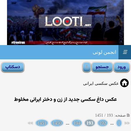
☰
انجمن لوتی
عکس سکسی ایرانی
عکس داغ سکسی جدید از زن و دختر ایرانی مخلوط
صفحه: 193 / 1451
>>
1451
1450
...
194
193
192
...
1
<<