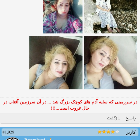
در سرزمینی که سایه آدم های کوچک بزرگ شد ... در آن سرزمین آفتاب در
حال غروب است...!!!
پاسخ
بازگفت
#1,929
کاربر