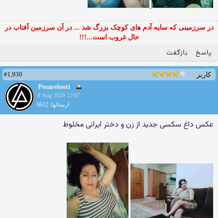
در سرزمینی که سایه آدم های کوچک بزرگ شد ... در آن سرزمین آفتاب در
حال غروب است...!!!
پاسخ
بازگفت
#1,930
کاربر
Pesarelooti
8 Aug 2020 22:07
ارسالها: 6612
عکس داغ سکسی جدید از زن و دختر ایرانی مخلوط