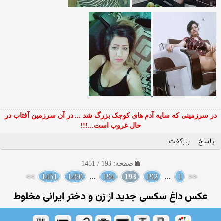
در سرزمینی که سایه آدم های کوچک بزرگ شد ... در آن سرزمین آفتاب در
حال غروب است...!!!
پاسخ
بازگفت
صفحه: 193 / 1451
>>
1451
1450
...
194
193
192
...
1
<<
عکس داغ سکسی جدید از زن و دختر ایرانی مخلوط