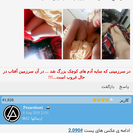
در سرزمینی که سایه آدم های کوچک بزرگ شد ... در آن سرزمین آفتاب در
حال غروب است...!!!
پاسخ
بازگفت
#1,926
کاربر
Pesarelooti
8 Aug 2020 22:01
ارسالها: 6612
ادامه ی عکس های پست
#2,090