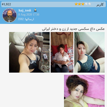
#1,922
کاربر
haj_tosii
8 Aug 2020 17:50
ارسالها: 3592
عکس داغ سکسی جدید از زن و دختر ایرانی