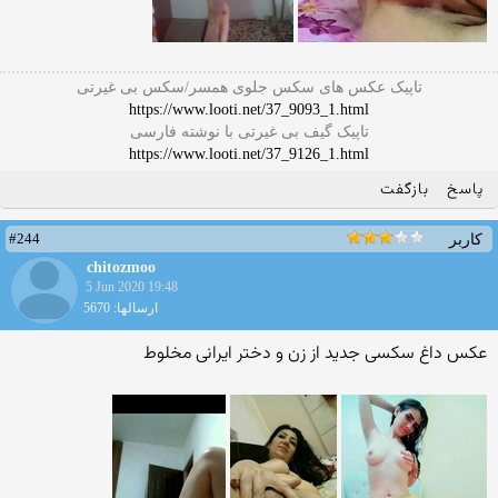
تاپیک عکس های سکس جلوی همسر/سکس بی غیرتی
https://www.looti.net/37_9093_1.html
تاپیک گیف بی غیرتی با نوشته فارسی
https://www.looti.net/37_9126_1.html
پاسخ
بازگفت
#244
کاربر
chitozmoo
5 Jun 2020 19:48
ارسالها: 5670
عکس داغ سکسی جدید از زن و دختر ایرانی مخلوط