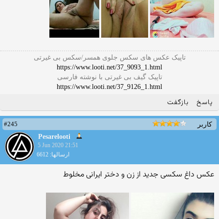
تاپیک عکس های سکس جلوی همسر/سکس بی غیرتی
https://www.looti.net/37_9093_1.html
تاپیک گیف بی غیرتی با نوشته فارسی
https://www.looti.net/37_9126_1.html
پاسخ
بازگفت
#245
کاربر
Pesarelooti
5 Jun 2020 21:51
ارسالها: 6612
عکس داغ سکسی جدید از زن و دختر ایرانی مخلوط