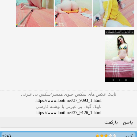
تاپیک عکس های سکس جلوی همسر/سکس بی غیرتی
https://www.looti.net/37_9093_1.html
تاپیک گیف بی غیرتی با نوشته فارسی
https://www.looti.net/37_9126_1.html
پاسخ
بازگفت
#243
کاربر