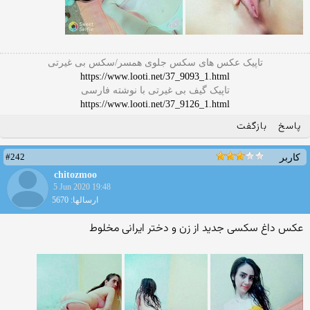
تاپیک عکس های سکس جلوی همسر/سکس بی غیرتی
https://www.looti.net/37_9093_1.html
تاپیک گیف بی غیرتی با نوشته فارسی
https://www.looti.net/37_9126_1.html
پاسخ
بازگفت
#242
کاربر
chitozmoo
5 Jun 2020 19:48
ارسالها: 5670
عکس داغ سکسی جدید از زن و دختر ایرانی مخلوط