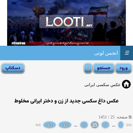
☰
انجمن لوتی
عکس سکسی ایرانی
عکس داغ سکسی جدید از زن و دختر ایرانی مخلوط
صفحه: 25 / 1451
>>
1451
1450
...
26
25
24
...
1
<<