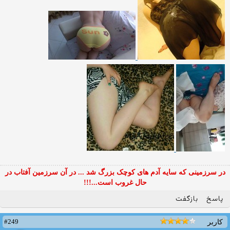
در سرزمینی که سایه آدم های کوچک بزرگ شد ... در آن سرزمین آفتاب در
حال غروب است...!!!
پاسخ
بازگفت
#249
کاربر