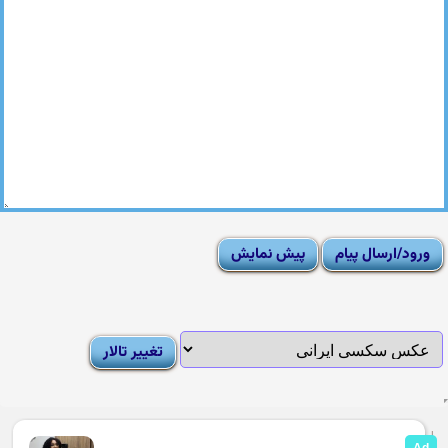
|
Moderator List
|
FAQ
|
How To
|
Rules
|
News
|
DMCA/Report Abuse (گزارش)