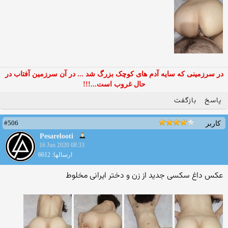
در سرزمینی که سایه آدم های کوچک بزرگ شد ... در آن سرزمین آفتاب در
حال غروب است...!!!
پاسخ
بازگفت
#506
کاربر
Pesarelooti
16 Jun 2020 08:33
ارسالها: 6612
عکس داغ سکسی جدید از زن و دختر ایرانی مخلوط