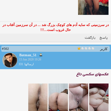
در سرزمینی که سایه آدم های کوچک بزرگ شد ... در آن سرزمین آفتاب در
حال غروب است...!!!
پاسخ
بازگفت
#502
کاربر
Batman_51
15 Jun 2020 19:26
ارسالها: 331
عکسهای سکسی داغ