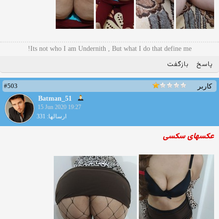
Its not who I am Undernith , But what I do that define me!
پاسخ
بازگفت
#503
کاربر
Batman_51
15 Jun 2020 19:27
ارسالها: 331
عکسهای سکسی