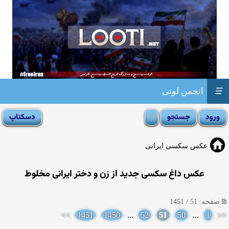
☰
انجمن لوتی
عکس سکسی ایرانی
عکس داغ سکسی جدید از زن و دختر ایرانی مخلوط
صفحه: 51 / 1451
>>
1451
1450
...
52
51
50
...
1
<<