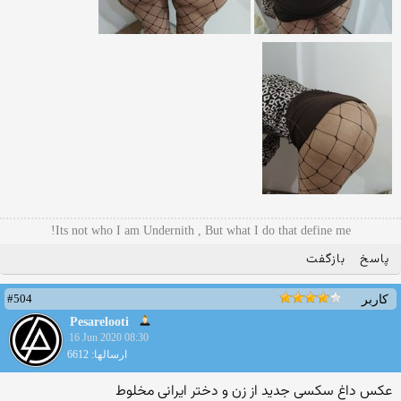
Its not who I am Undernith , But what I do that define me!
پاسخ
بازگفت
#504
کاربر
Pesarelooti
16 Jun 2020 08:30
ارسالها: 6612
عکس داغ سکسی جدید از زن و دختر ایرانی مخلوط