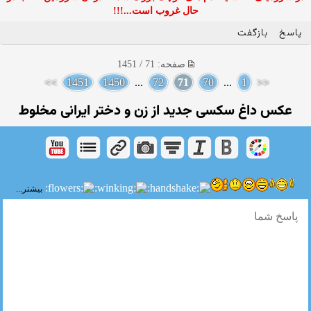
حال غروب است...!!!
پاسخ
بازگفت
صفحه: 71 / 1451
>>
1451
1450
...
72
71
70
...
1
<<
عکس داغ سکسی جدید از زن و دختر ایرانی مخلوط
بیشتر...