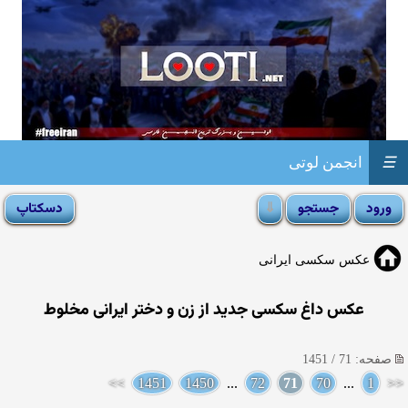
☰
انجمن لوتی
عکس سکسی ایرانی
عکس داغ سکسی جدید از زن و دختر ایرانی مخلوط
صفحه: 71 / 1451
>>
1451
1450
...
72
71
70
...
1
<<