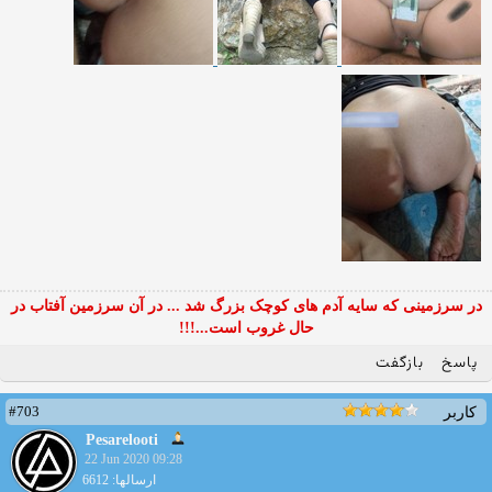
در سرزمینی که سایه آدم های کوچک بزرگ شد ... در آن سرزمین آفتاب در
حال غروب است...!!!
پاسخ
بازگفت
#703
کاربر
Pesarelooti
22 Jun 2020 09:28
ارسالها: 6612