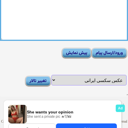
|
Moderator List
|
FAQ
|
How To
|
Rules
|
News
|
DMCA/Report Abuse (گزارش)
Sexy Pictures Archive
|
Adult Forums
|
Advertise on Looti
Copyright © 2009-2025
Looti.net
. Looti Forums is not responsible for the content of external
sites