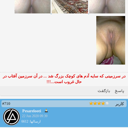
در سرزمینی که سایه آدم های کوچک بزرگ شد ... در آن سرزمین آفتاب در
حال غروب است...!!!
پاسخ
بازگفت
#710
کاربر
Pesarelooti
22 Jun 2020 09:39
ارسالها: 6612