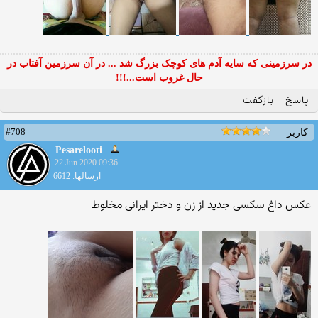
در سرزمینی که سایه آدم های کوچک بزرگ شد ... در آن سرزمین آفتاب در
حال غروب است...!!!
پاسخ
بازگفت
#708
کاربر
Pesarelooti
22 Jun 2020 09:36
ارسالها: 6612
عکس داغ سکسی جدید از زن و دختر ایرانی مخلوط