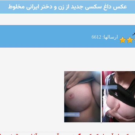
عکس داغ سکسی جدید از زن و دختر ایرانی مخلوط
ر
ارسالها: 6612