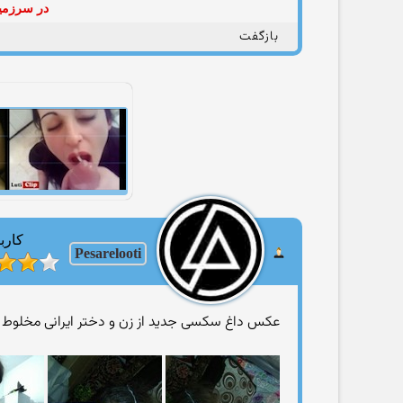
در سرزمین
بازگفت
کارب
Pesarelooti
عکس داغ سکسی جدید از زن و دختر ایرانی مخلوط