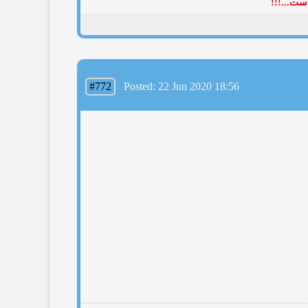
ست...!!!
#772
Posted: 22 Jun 2020 18:56