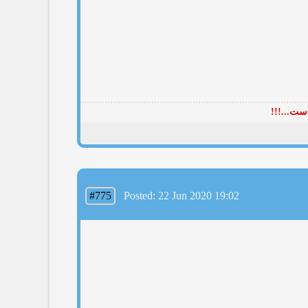
ست...!!!
#775
Posted: 22 Jun 2020 19:02