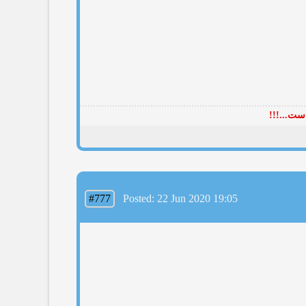
ست...!!!
#777
Posted: 22 Jun 2020 19:05