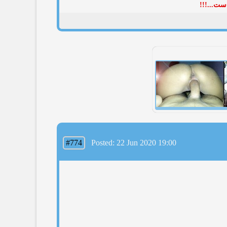
ست...!!!
#774
Posted: 22 Jun 2020 19:00