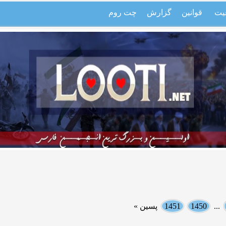
یت
قوانین
گزارش
چت روم
...
1450
1451
پسین »