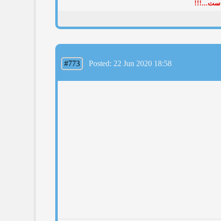
ست...!!!
#773
Posted: 22 Jun 2020 18:58