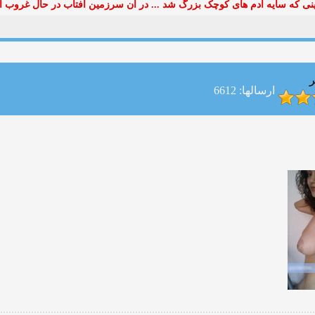
ی که سایه آدم های کوچک بزرگ شد ... در آن سرزمین آفتاب در حال غروب ا
ر
ارسالها: 6612