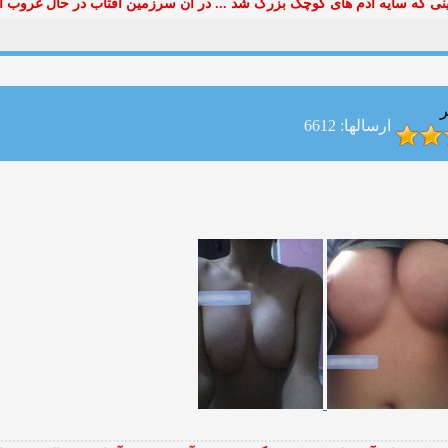
ی که سایه آدم های کوچک بزرگ شد ... در آن سرزمین آفتاب در حال غروب ا
ر
ارسالها: 6612