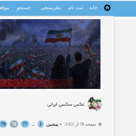
خانه
ثبت نام
نظرسنجی
جستجو
موقع
عکس سکسی ایرانی
:
« پیشین
1
...
77
78
79
صفحه 78 از 1451