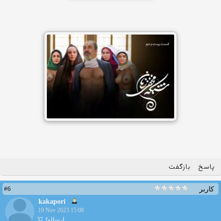
پاسخ
بازگفت
#6
کاربر
kakapori
19 Nov 2023 15:08
ارسالها: 37