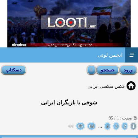
☰
انجمن لوتی
عکس سکسی ایرانی
شوخی با بازیگران ایرانی
صفحه: 1 / 85
>>
85
84
...
4
3
2
1