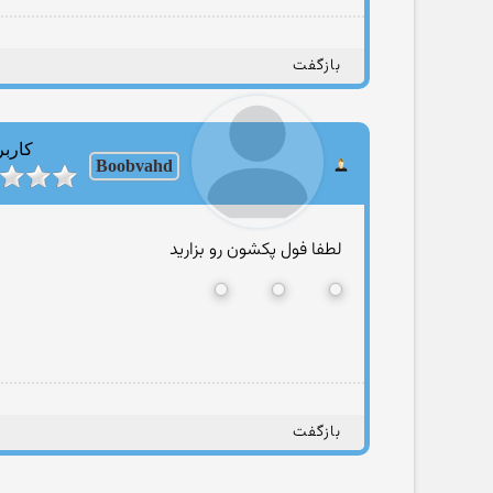
بازگفت
کاربر
Boobvahd
لطفا فول پکشون رو بزارید
بازگفت