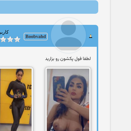
کاربر
Boobvahd
لطفا فول پکشون رو بزارید