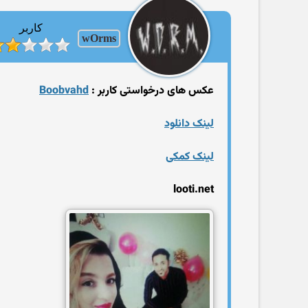
کاربر
wOrms
عکس های درخواستی کاربر :
Boobvahd
لینک دانلود
لینک کمکی
looti.net