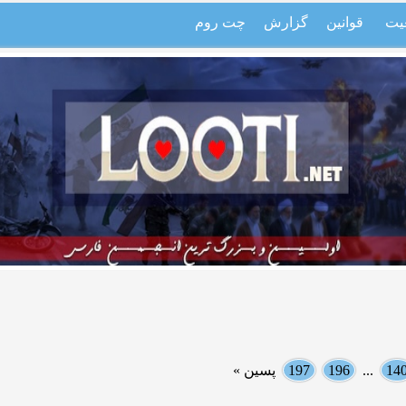
یت
قوانین
گزارش
چت روم
14
...
196
197
پسین »