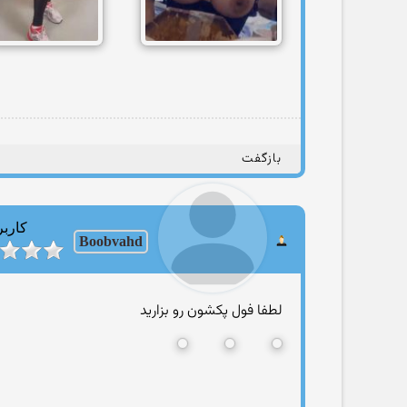
بازگفت
کاربر
Boobvahd
لطفا فول پکشون رو بزارید