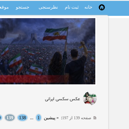
خانه
ثبت نام
نظرسنجی
جستجو
موقع
عکس سکسی ایرانی
:
« پیشین
1
...
138
139
0
صفحه 139 از 197