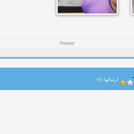
Ppppppp
ارسالها: 93