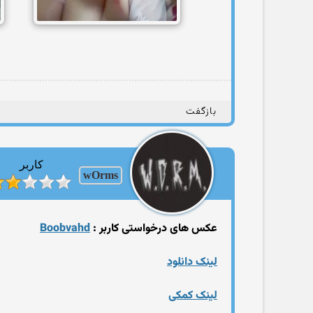
بازگفت
کاربر
wOrms
عکس های درخواستی کاربر :
Boobvahd
لینک دانلود
لینک کمکی