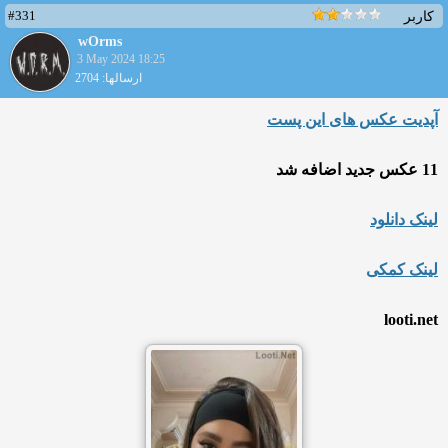
#331
کاربر
wOrms
3 May 2024 18:25
ارسالها: 2704
آپدیت عکس های این پست
11 عکس جدید اضافه شد
لینک دانلود
لینک کمکی
looti.net