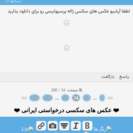
ارسالها: 23
لطفا آرشیو عکس های سکسی ژاله پرسپولیسی رو برای دانلود بذارید
پاسخ
بازگفت
صفحه: 34 / 200
>>
200
199
...
35
34
33
...
1
<<
❤️ عکس های سکسی درخواستی ایرانی ❤️