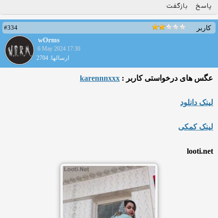
پاسخ
بازگفت
#334
کاربر
wOrms
6 May 2024 17:30
ارسالها: 2704
عگس های درخواستی کاربر :
karennnxxx
لینک دانلود
لینک کمکی
looti.net