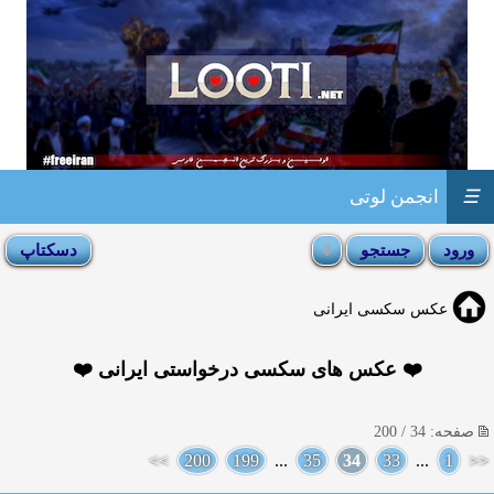
☰
انجمن لوتی
عکس سکسی ایرانی
❤️ عکس های سکسی درخواستی ایرانی ❤️
صفحه: 34 / 200
>>
200
199
...
35
34
33
...
1
<<