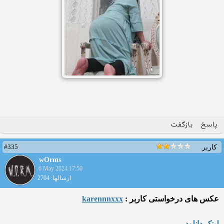
پاسخ
بازگفت
#335
کاربر
wOrms
6 May 2024 17:50
ارسالها: 2704
عکس های درخواستی کاربر :
karennnxxx
لینک دانلود