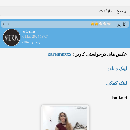
پاسخ
بازگفت
#336
کاربر
wOrms
6 May 2024 18:07
ارسالها: 2704
عکس های درخواستی کاربر :
karennnxxx
لینک دانلود
لینک کمکی
looti.net