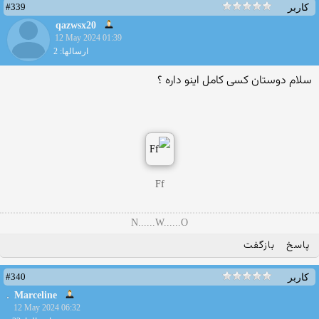
#339
کاربر
qazwsx20
12 May 2024 01:39
ارسالها: 2
سلام دوستان کسی کامل اینو داره ؟
Ff
N......W......O
پاسخ
بازگفت
#340
کاربر
Marceline
12 May 2024 06:32