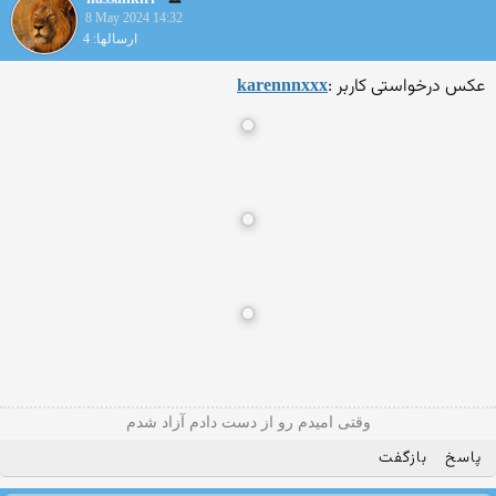
8 May 2024 14:32
ارسالها: 4
عکس درخواستی کاربر :
karennnxxx
وقتی امیدم رو از دست دادم آزاد شدم
پاسخ
بازگفت