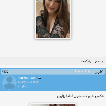
پاسخ
بازگفت
#332
کاربر
karennnxxx
6 May 2024 16:03
ارسالها: 7
عکس های کاملشون لطفا بزارین