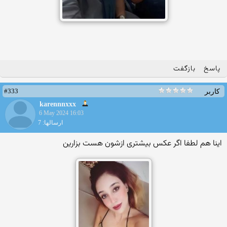
پاسخ
بازگفت
#333
کاربر
karennnxxx
6 May 2024 16:03
ارسالها: 7
اینا هم لطفا اگر عکس بیشتری ازشون هست بزارین