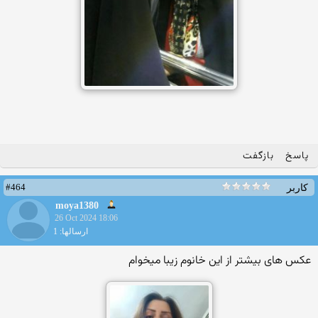
پاسخ
بازگفت
#464
کاربر
moya1380
26 Oct 2024 18:06
ارسالها: 1
عکس های بیشتر از این خانوم زیبا میخوام