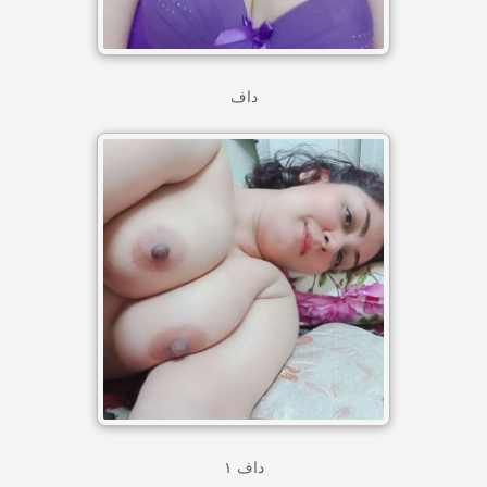
داف
داف ۱