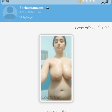
#470
کاربر
Farhadzamzam
3 Nov 2024 15:46
ارسالها: 53
عکس کسی داره مرسی
داف تو حموم