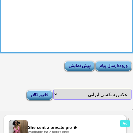
|
Moderator List
|
FAQ
|
How To
|
Rules
|
News
|
DMCA/Report Abuse (گزارش)
Sexy Pictures Archive
|
Adult Forums
|
Advertise on Looti