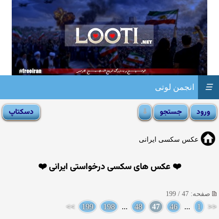
☰
انجمن لوتی
عکس سکسی ایرانی
❤️ عکس های سکسی درخواستی ایرانی ❤️
صفحه: 47 / 199
>>
199
198
...
48
47
46
...
1
<<