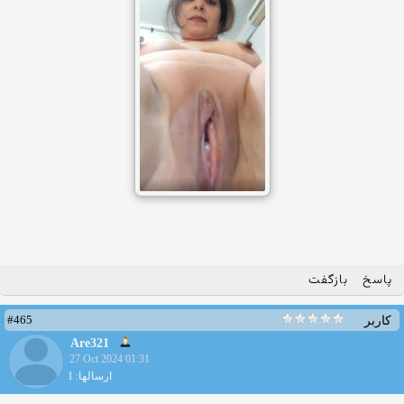
پاسخ
بازگفت
#465
کاربر
Are321
27 Oct 2024 01:31
ارسالها: 1