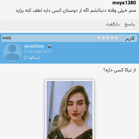
moya1380
منم خیلی وقته دنبالشم اگه از دوستان کسی داره لطف کنه بزاره
پاسخ
بازگفت
#466
کاربر
javad11mj
27 Oct 2024 19:17
ارسالها: 12
از نیکا کسی داره؟