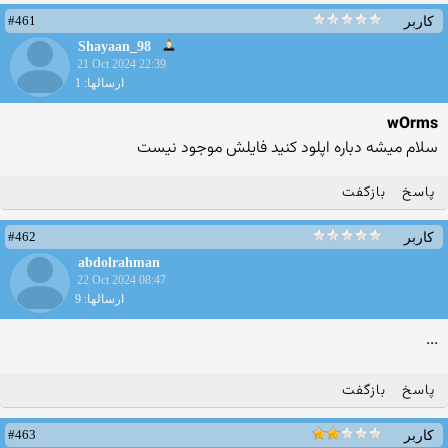
#461
کاربر
Shayaan_98
21 Oct 2024 22:39
ارسالها: 1
wOrms
سلام میشه دباره اپلود کنید فایلش موجود نیست
پاسخ
بازگفت
#462
کاربر
abdolrahman
22 Oct 2024 08:47
ارسالها: 9
...
پاسخ
بازگفت
#463
کاربر