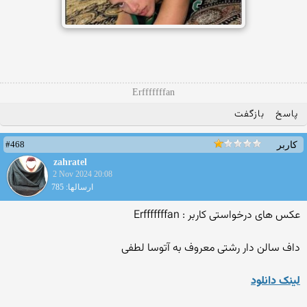
Erfffffffan
پاسخ
بازگفت
#468
کاربر
zahratel
2 Nov 2024 20:08
ارسالها: 785
عکس های درخواستی کاربر : Erfffffffan
داف سالن دار رشتی معروف به آتوسا لطفی
لینک دانلود