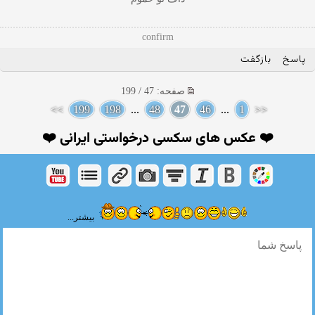
confirm
پاسخ
بازگفت
صفحه: 47 / 199
>>
199
198
...
48
47
46
...
1
<<
❤️ عکس های سکسی درخواستی ایرانی ❤️
بیشتر...