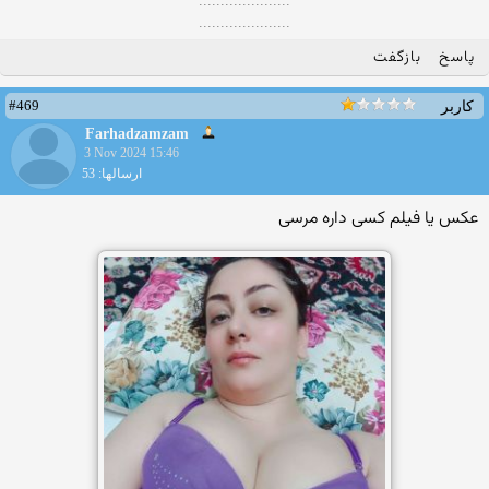
.....................
.....................
پاسخ
بازگفت
#469
کاربر
Farhadzamzam
3 Nov 2024 15:46
ارسالها: 53
عکس یا فیلم کسی داره مرسی