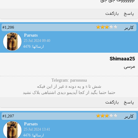
اووووووف جق جق
پاسخ
بازگفت
#1,206
کاربر
Parsats
25 Jul 2024 09:40
ارسالها: 4476
Shimaaa25
مرسی
Telegram: parssssssa
شش تا s و یه دونه a غیر از این فیکه
حتما حتما بگید از کجا آیدیمو دیدی اشتباهی بلاک نشید
پاسخ
بازگفت
#1,207
کاربر
Parsats
25 Jul 2024 13:41
ارسالها: 4476