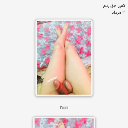
کمی جق زدم
۳ مرداد
Parsa