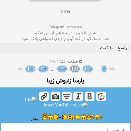
Parsa
Telegram: parssssssa
شش تا s و یه دونه a غیر از این فیکه
حتما حتما بگید از کجا آیدیمو دیدی اشتباهی بلاک نشید
پاسخ
بازگفت
صفحه: 121 / 479
>>
479
478
...
122
121
120
...
1
<<
پارسا زنپوش زیبا
بیشتر...