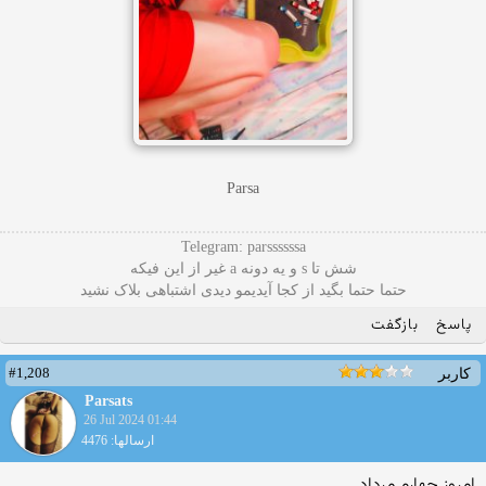
Parsa
Telegram: parssssssa
شش تا s و یه دونه a غیر از این فیکه
حتما حتما بگید از کجا آیدیمو دیدی اشتباهی بلاک نشید
پاسخ
بازگفت
#1,208
کاربر
Parsats
26 Jul 2024 01:44
ارسالها: 4476
امروز چهارم مرداد