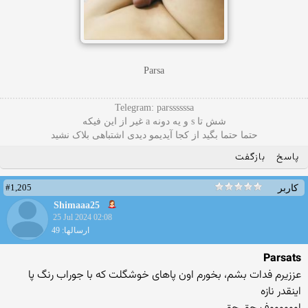
Parsa
Telegram: parssssssa
شش تا s و یه دونه a غیر از این فیکه
حتما حتما بگید از کجا آیدیمو دیدی اشتباهی بلاک نشید
پاسخ
بازگفت
#1,205
کاربر
Shimaaa25
25 Jul 2024 02:08
ارسالها: 49
Parsats
عززیرم فدات بشم، بخورم اون پاهای خوشگلت که با جوراب رنگ پا
اینقدر نازه