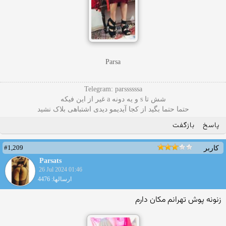
Parsa
Telegram: parssssssa
شش تا s و یه دونه a غیر از این فیکه
حتما حتما بگید از کجا آیدیمو دیدی اشتباهی بلاک نشید
پاسخ
بازگفت
#1,209
کاربر
Parsats
26 Jul 2024 01:46
ارسالها: 4476
زنونه پوش تهرانم مکان دارم