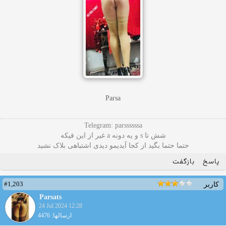
Parsa
Telegram: parssssssa
شش تا s و یه دونه a غیر از این فیکه
حتما حتما بگید از کجا آیدیمو دیدی اشتباهی بلاک نشید
پاسخ
بازگفت
#1,203
کاربر
Parsats
24 Jul 2024 12:28
ارسالها: 4476