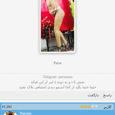
Parsa
Telegram: parssssssa
شش تا s و یه دونه a غیر از این فیکه
حتما حتما بگید از کجا آیدیمو دیدی اشتباهی بلاک نشید
پاسخ
بازگفت
#1,202
کاربر
Parsats