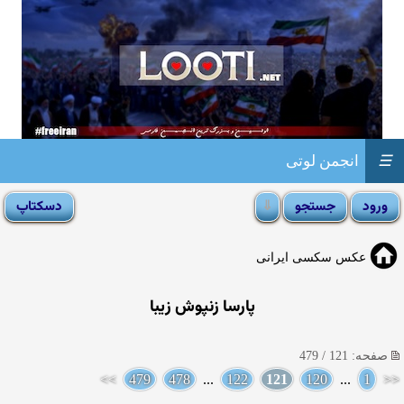
☰
انجمن لوتی
عکس سکسی ایرانی
پارسا زنپوش زیبا
صفحه: 121 / 479
>>
479
478
...
122
121
120
...
1
<<