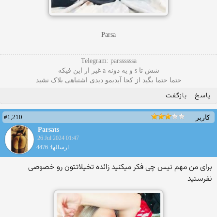
Parsa
Telegram: parssssssa
شش تا s و یه دونه a غیر از این فیکه
حتما حتما بگید از کجا آیدیمو دیدی اشتباهی بلاک نشید
پاسخ
بازگفت
#1,210
کاربر
Parsats
26 Jul 2024 01:47
ارسالها: 4476
برای من مهم نیس چی فکر میکنید زائده تخیلاتتون رو خصوصی
نفرستید