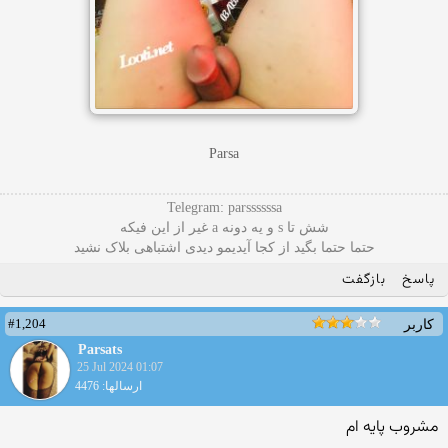
Parsa
Telegram: parssssssa
شش تا s و یه دونه a غیر از این فیکه
حتما حتما بگید از کجا آیدیمو دیدی اشتباهی بلاک نشید
پاسخ
بازگفت
#1,204
کاربر
Parsats
25 Jul 2024 01:07
ارسالها: 4476
مشروب پایه ام