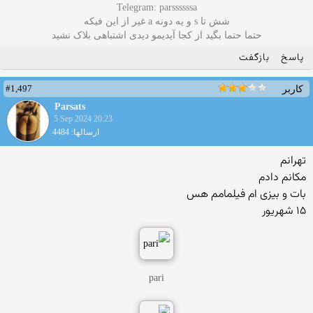
Telegram: parssssssa
شش تا s و یه دونه a غیر از این فیکه
حتما حتما بگید از کجا آیدیمو دیدی اشتباهی بلاک نشید
پاسخ
بازگفت
#1,497
کاربر
Parsats
5 Sep 2024 20:23
ارسالها: 4484
تهرانم
مکانم دادم
بات و بیزی ام فیلمامم هس
۱۵ شهریور
pari