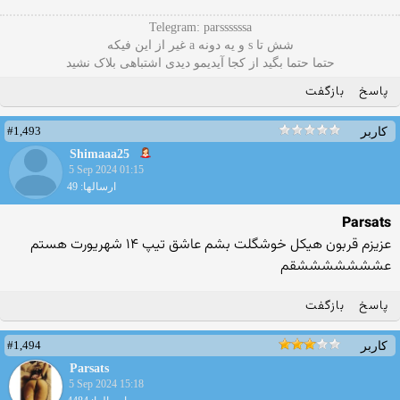
Telegram: parssssssa
شش تا s و یه دونه a غیر از این فیکه
حتما حتما بگید از کجا آیدیمو دیدی اشتباهی بلاک نشید
پاسخ
بازگفت
#1,493
کاربر
Shimaaa25
5 Sep 2024 01:15
ارسالها: 49
Parsats
عزیزم قربون هیکل خوشگلت بشم عاشق تیپ ۱۴ شهریورت هستم
عشششششششقم
پاسخ
بازگفت
#1,494
کاربر
Parsats
5 Sep 2024 15:18