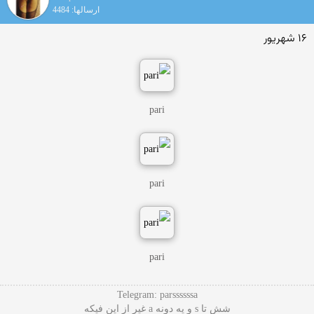
ارسالها: 4484
۱۶ شهریور
pari
pari
pari
Telegram: parssssssa
شش تا s و یه دونه a غیر از این فیکه