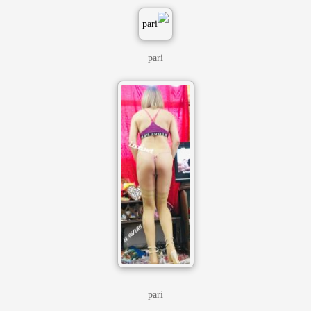
pari
pari