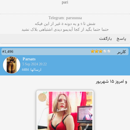
pari
Telegram: parssssssa
شش تا s و یه دونه a غیر از این فیکه
حتما حتما بگید از کجا آیدیمو دیدی اشتباهی بلاک نشید
پاسخ
بازگفت
#1,496
کاربر
Parsats
5 Sep 2024 20:22
ارسالها: 4484
و امروز ۱۵ شهریور