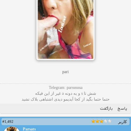
pari
Telegram: parssssssa
شش تا s و یه دونه a غیر از این فیکه
حتما حتما بگید از کجا آیدیمو دیدی اشتباهی بلاک نشید
پاسخ
بازگفت
#1,492
کاربر
Parsats