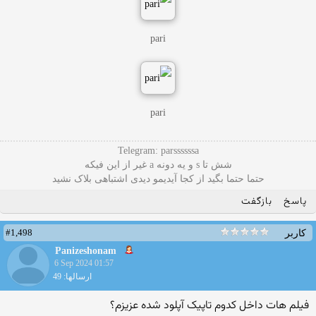
pari
pari
Telegram: parssssssa
شش تا s و یه دونه a غیر از این فیکه
حتما حتما بگید از کجا آیدیمو دیدی اشتباهی بلاک نشید
پاسخ
بازگفت
#1,498
کاربر
Panizeshonam
6 Sep 2024 01:57
ارسالها: 49
فیلم هات داخل کدوم تاپیک آپلود شده عزیزم؟