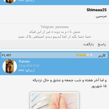
ارسالها: 4484
Shimaaa25
مرسیی
Telegram: parssssssa
شش تا s و یه دونه a غیر از این فیکه
حتما حتما بگید از کجا آیدیمو دیدی اشتباهی بلاک نشید
پاسخ
بازگفت
#1,495
کاربر
Parsats
5 Sep 2024 15:19
ارسالها: 4484
و اما آخر هفته و شب جمعه و عشق و حال نزدیکه
۱۵ شهریور