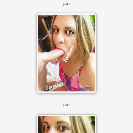
pari
pari