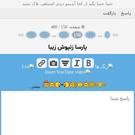
حتما حتما بگید از کجا آیدیمو دیدی اشتباهی بلاک نشید
پاسخ
بازگفت
صفحه: 150 / 480
>>
480
479
...
151
150
149
...
1
<<
پارسا زنپوش زیبا
بیشتر...