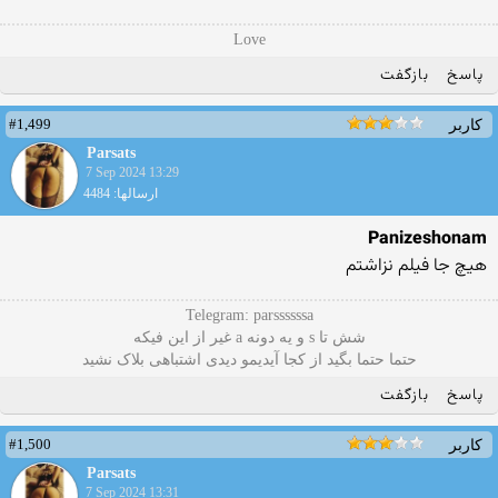
Love
پاسخ
بازگفت
#1,499
کاربر
Parsats
7 Sep 2024 13:29
ارسالها: 4484
Panizeshonam
هیچ جا فیلم نزاشتم
Telegram: parssssssa
شش تا s و یه دونه a غیر از این فیکه
حتما حتما بگید از کجا آیدیمو دیدی اشتباهی بلاک نشید
پاسخ
بازگفت
#1,500
کاربر
Parsats
7 Sep 2024 13:31