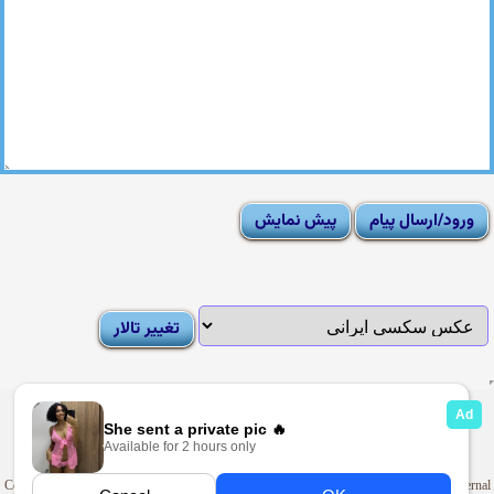
|
Moderator List
|
FAQ
|
How To
|
Rules
|
News
|
DMCA/Report Abuse (گزارش)
Sexy Pictures Archive
|
Adult Forums
|
Advertise on Looti
Copyright © 2009-2025
Looti.net
. Looti Forums is not responsible for the content of external