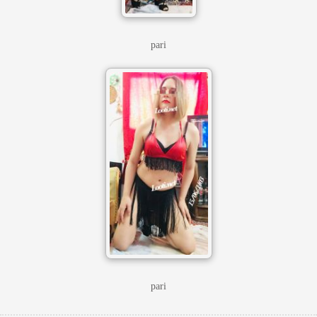
pari
pari