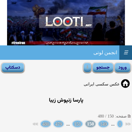
☰
انجمن لوتی
عکس سکسی ایرانی
پارسا زنپوش زیبا
صفحه: 150 / 480
>>
480
479
...
151
150
149
...
1
<<