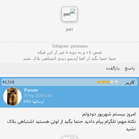
pari
Telegram: parssssssa
شش تا s و یه دونه a غیر از این فیکه
حتما حتما بگید از کجا آیدیمو دیدی اشتباهی بلاک نشید
پاسخ
بازگفت
#1,519
کاربر
Parsats
10 Sep 2024 11:43
ارسالها: 4484
امروز بیستم شهریور دودولم
نکته مهم: تلگرام پیام دادید حتما بگید از لوتی هستید اشتباهی بلاک
نشید