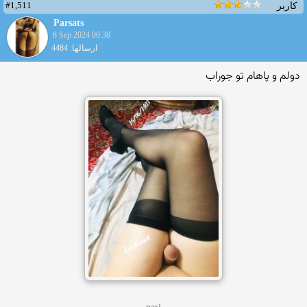
#1,511
کاربر
Parsats
8 Sep 2024 00:38
ارسالها: 4484
دولم و پاهام تو جوراب