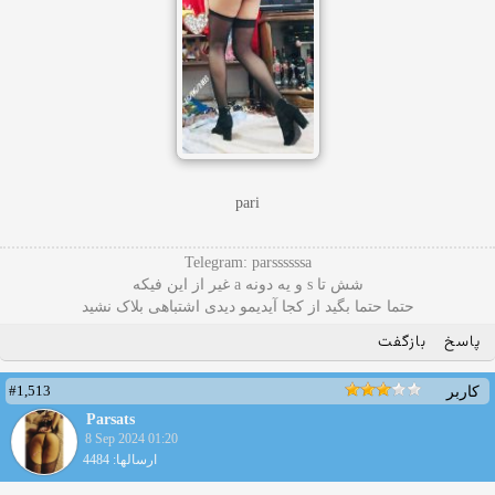
pari
Telegram: parssssssa
شش تا s و یه دونه a غیر از این فیکه
حتما حتما بگید از کجا آیدیمو دیدی اشتباهی بلاک نشید
پاسخ
بازگفت
#1,513
کاربر
Parsats
8 Sep 2024 01:20
ارسالها: 4484