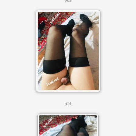
pari
pari