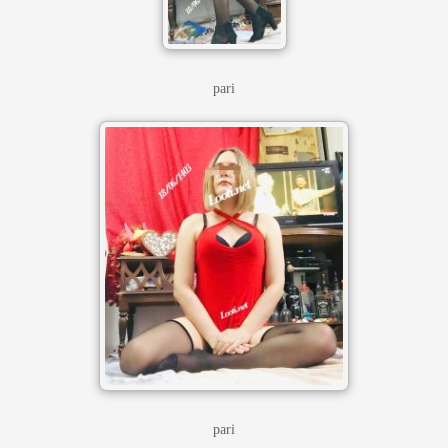
pari
pari