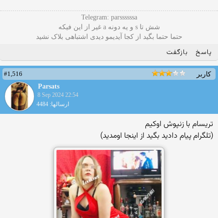
Telegram: parssssssa
شش تا s و یه دونه a غیر از این فیکه
حتما حتما بگید از کجا آیدیمو دیدی اشتباهی بلاک نشید
پاسخ
بازگفت
#1,516
کاربر
Parsats
8 Sep 2024 22:54
ارسالها: 4484
تریسام با زنپوش اوکیم
(تلگرام پیام دادید بگید از اینجا اومدید)