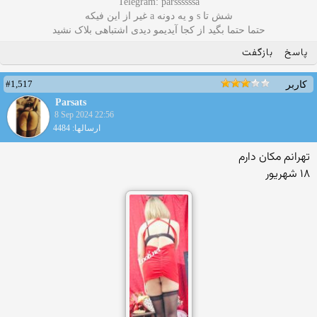
Telegram: parssssssa
شش تا s و یه دونه a غیر از این فیکه
حتما حتما بگید از کجا آیدیمو دیدی اشتباهی بلاک نشید
پاسخ
بازگفت
#1,517
کاربر
Parsats
8 Sep 2024 22:56
ارسالها: 4484
تهرانم مکان دارم
۱۸ شهریور