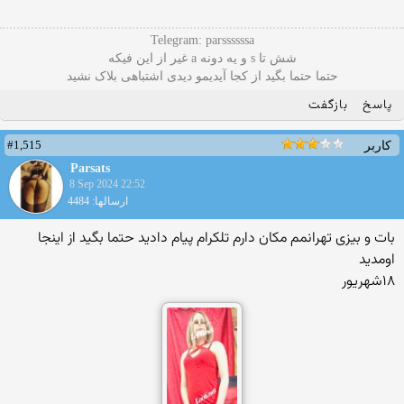
Telegram: parssssssa
شش تا s و یه دونه a غیر از این فیکه
حتما حتما بگید از کجا آیدیمو دیدی اشتباهی بلاک نشید
پاسخ
بازگفت
#1,515
کاربر
Parsats
8 Sep 2024 22:52
ارسالها: 4484
بات و بیزی تهرانمم مکان دارم تلکرام پیام دادید حتما بگید از اینجا
اومدید
۱۸شهریور