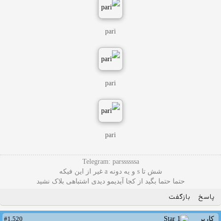
pari
pari
pari
Telegram: parssssssa
شش تا s و یه دونه a غیر از این فیکه
حتما حتما بگید از کجا آیدیمو دیدی اشتباهی بلاک نشید
پاسخ
بازگفت
#1,520
کاربر