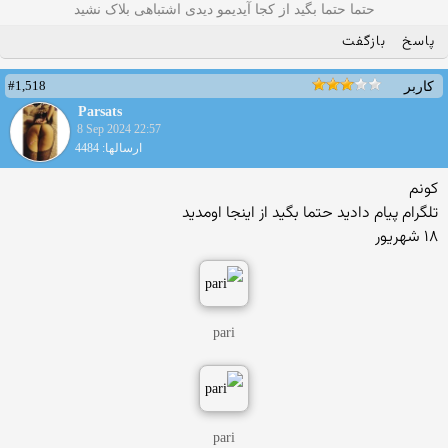
حتما حتما بگید از کجا آیدیمو دیدی اشتباهی بلاک نشید
پاسخ
بازگفت
#1,518
کاربر
Parsats
8 Sep 2024 22:57
ارسالها: 4484
کونم
تلگرام پیام دادید حتما بگید از اینجا اومدید
۱۸ شهریور
pari
pari