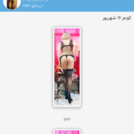
8 Sep 2024 00:39
ارسالها: 4484
کونم ۱۶ شهریور
pari