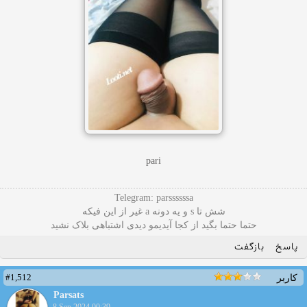
pari
Telegram: parssssssa
شش تا s و یه دونه a غیر از این فیکه
حتما حتما بگید از کجا آیدیمو دیدی اشتباهی بلاک نشید
پاسخ
بازگفت
#1,512
کاربر
Parsats