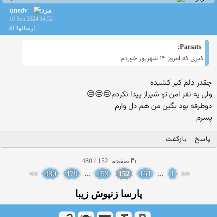
unedv
10 Sep 2024 14:52
ارسالها: 50
Parsats:
کیری که امروز ۱۴ شهریور خوردم
چقدر دلم کیر کشیده
ولی یه نفر امن تو شیراز پیدا نکردم😔😔😔
دوطرفه بود بگین من هم دل وارم
پسرم
پاسخ
بازگفت
صفحه: 152 / 480
>>
480
479
...
153
152
151
...
1
<<
پارسا زنپوش زیبا