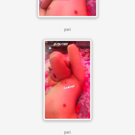
pari
pari