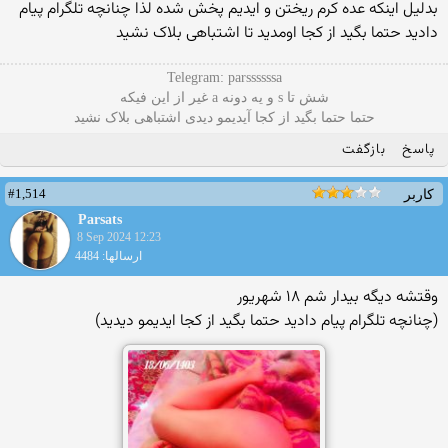
بدلیل اینکه عده کرم ریختن و ایدیم پخش شده لذا چنانچه تلگرام پیام
دادید حتما بگید از کجا اومدید تا اشتباهی بلاک نشید
Telegram: parssssssa
شش تا s و یه دونه a غیر از این فیکه
حتما حتما بگید از کجا آیدیمو دیدی اشتباهی بلاک نشید
پاسخ
بازگفت
#1,514
کاربر
Parsats
8 Sep 2024 12:23
ارسالها: 4484
وقتشه دیگه بیدار شم ۱۸ شهریور
(چنانچه تلگرام پیام دادید حتما بگید از کجا ایدیمو دیدید)