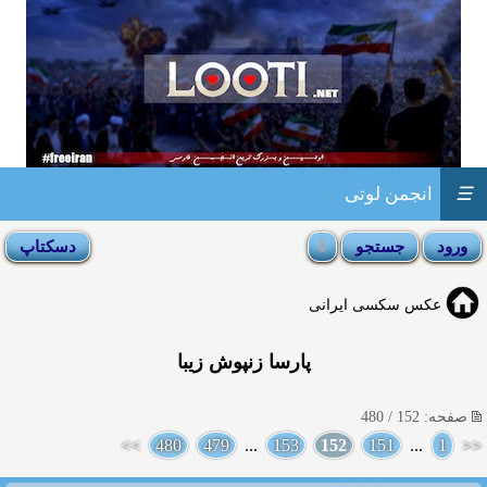
☰
انجمن لوتی
عکس سکسی ایرانی
پارسا زنپوش زیبا
صفحه: 152 / 480
>>
480
479
...
153
152
151
...
1
<<